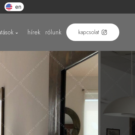
en
atások
hírek
rólunk
kapcsolat