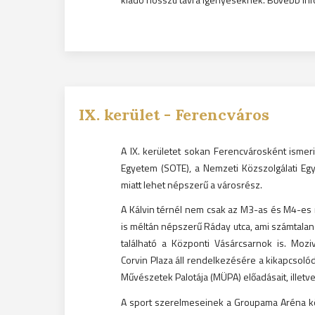
IX.
kerület -
Ferencváros
A IX. kerületet sokan Ferencvárosként isme
Egyetem (SOTE), a Nemzeti Közszolgálati E
miatt lehet népszerű a városrész.
A Kálvin térnél nem csak az M3-as és M4-es m
is méltán népszerű Ráday utca, ami számtalan
található a Központi Vásárcsarnok is. Mozi
Corvin Plaza áll rendelkezésére a kikapcsoló
Művészetek Palotája (MÜPA) előadásait, illetve
A sport szerelmeseinek a Groupama Aréna kö