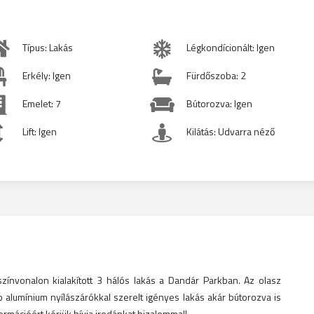
Típus: Lakás
Légkondícionált: Igen
Erkély: Igen
Fürdőszoba: 2
Emelet: 7
Bútorozva: Igen
Lift: Igen
Kilátás: Udvarra néző
ínvonalon kialakított 3 hálós lakás a Dandár Parkban. Az olasz
alumínium nyílászárókkal szerelt igényes lakás akár bútorozva is
rmációért kérjük hívja irodánkat bizalommal!