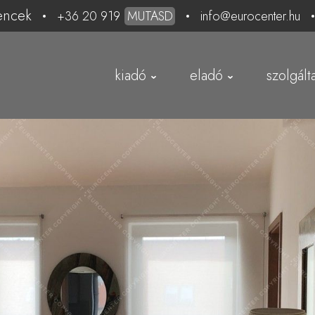
encek
+36 20 919
MUTASD
info@eurocenter.hu
kiadó
eladó
szolgált