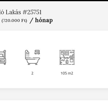
dó Lakás #25751
/ hónap
(720.000 Ft)
2
105 m2