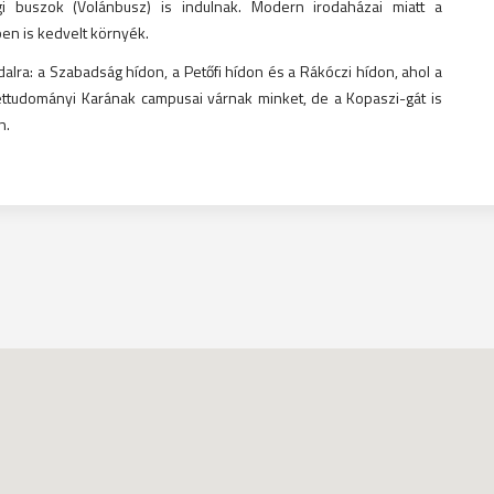
i buszok (Volánbusz) is indulnak. Modern irodaházai miatt a
ben is kedvelt környék.
dalra: a Szabadság hídon, a Petőfi hídon és a Rákóczi hídon, ahol a
ttudományi Karának campusai várnak minket, de a Kopaszi-gát is
n.