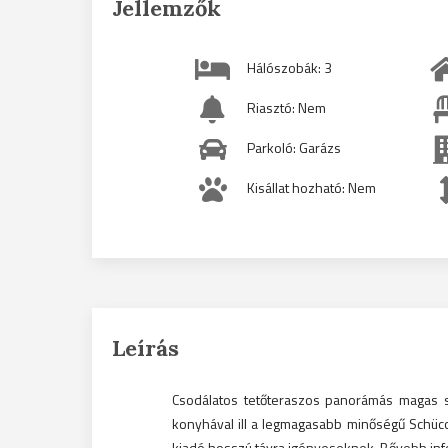
Jellemzők
Hálószobák: 3
Riasztó: Nem
Parkoló: Garázs
Kisállat hozható: Nem
Leírás
Csodálatos tetőteraszos panorámás magas sz
konyhával ill a legmagasabb minőségű Schüco 
kiadó hosszú távra igényeseknek. Bővebb info