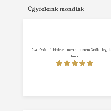
Ügyfeleink mondták
gosak, és
ni fogom
Csak Önöknél hirdetek, mert szerintem Önök a legjo
nek.
Imre