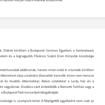
rik. Diákok körében a Budapesti Corvinus Egyetem, a Semmelweis
gyetem és a legnagyobb Fővárosi Szabó Ervin Könyvtár közelsége
etróvonalak találkoznak, hanem innen indul ki a turisták körében
 éttermével várja a kulináris élvezetek keresőit. Innen nem messze
val és további éttermekkel, illetve üzletekkel a Lurdy ház és a
dni vágyóknak. A kultúra iránt érdeklődők a Nemzeti Színház vagy a
 a Budapest Park koncertjeit látogathatják.
zelsége is szempont lehet. A Népligettől egyébként nem csak az