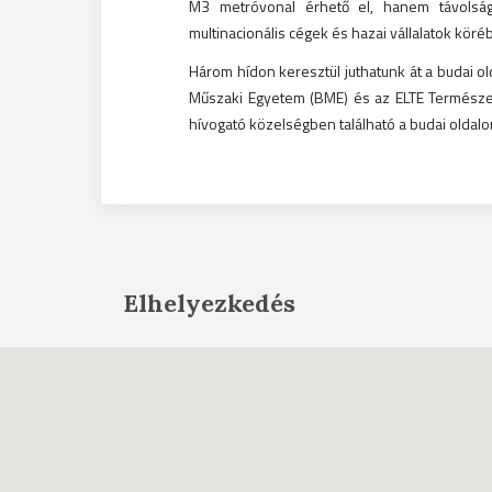
M3 metróvonal érhető el, hanem távolság
multinacionális cégek és hazai vállalatok köré
Három hídon keresztül juthatunk át a budai ol
Műszaki Egyetem (BME) és az ELTE Természe
hívogató közelségben található a budai oldalo
Elhelyezkedés