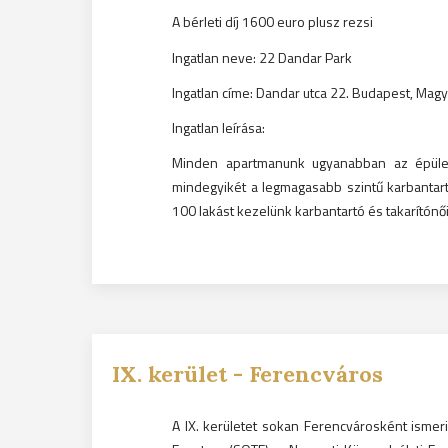
A bérleti díj 1600 euro plusz rezsi
Ingatlan neve: 22 Dandar Park
Ingatlan címe: Dandar utca 22. Budapest, Mag
Ingatlan leírása:
Minden apartmanunk ugyanabban az épület
mindegyikét a legmagasabb szintű karbantartá
100 lakást kezelünk karbantartó és takarítónői
IX.
kerület -
Ferencváros
A IX. kerületet sokan Ferencvárosként isme