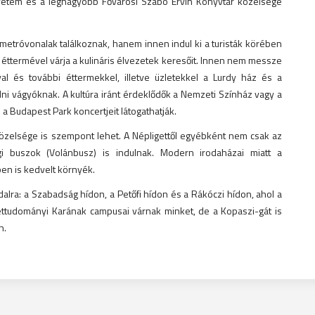
gyetem és a legnagyobb Fővárosi Szabó Ervin Könyvtár közelsége
etróvonalak találkoznak, hanem innen indul ki a turisták körében
 éttermével várja a kulináris élvezetek keresőit. Innen nem messze
val és további éttermekkel, illetve üzletekkel a Lurdy ház és a
dni vágyóknak. A kultúra iránt érdeklődők a Nemzeti Színház vagy a
 a Budapest Park koncertjeit látogathatják.
zelsége is szempont lehet. A Népligettől egyébként nem csak az
i buszok (Volánbusz) is indulnak. Modern irodaházai miatt a
ben is kedvelt környék.
dalra: a Szabadság hídon, a Petőfi hídon és a Rákóczi hídon, ahol a
ttudományi Karának campusai várnak minket, de a Kopaszi-gát is
n.