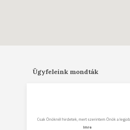
Ügyfeleink mondták
gosak, és
ni fogom
Csak Önöknél hirdetek, mert szerintem Önök a legjo
nek.
Imre