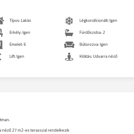
Típus: Lakás
Légkondícionált: Igen
Erkély: Igen
Fürdőszoba: 2
Emelet: 6
Bútorozva: Igen
Lift: Igen
Kilátás: Udvarra néző
rtman.
ra néző 27 m2-es terasszal rendelkezik