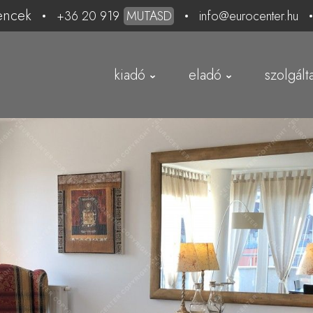
encek
+36 20 919
MUTASD
info@eurocenter.hu
kiadó
eladó
szolgált