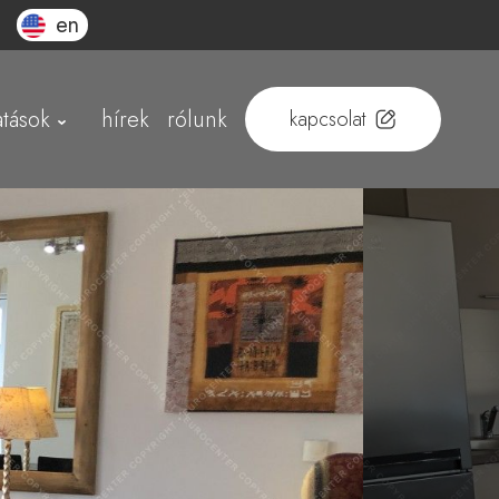
en
atások
hírek
rólunk
kapcsolat