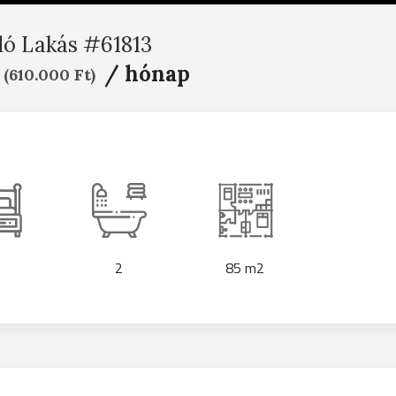
dó Lakás #61813
/ hónap
(610.000 Ft)
2
85 m2