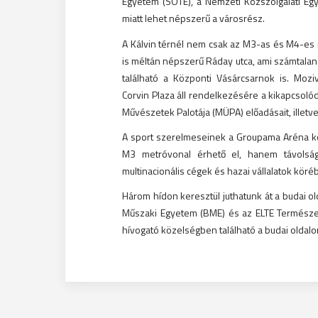
Egyetem (SOTE), a Nemzeti Közszolgálati E
miatt lehet népszerű a városrész.
A Kálvin térnél nem csak az M3-as és M4-es m
is méltán népszerű Ráday utca, ami számtalan
található a Központi Vásárcsarnok is. Mozi
Corvin Plaza áll rendelkezésére a kikapcsoló
Művészetek Palotája (MÜPA) előadásait, illetve
A sport szerelmeseinek a Groupama Aréna kö
M3 metróvonal érhető el, hanem távolság
multinacionális cégek és hazai vállalatok köré
Három hídon keresztül juthatunk át a budai ol
Műszaki Egyetem (BME) és az ELTE Természe
hívogató közelségben található a budai oldalo