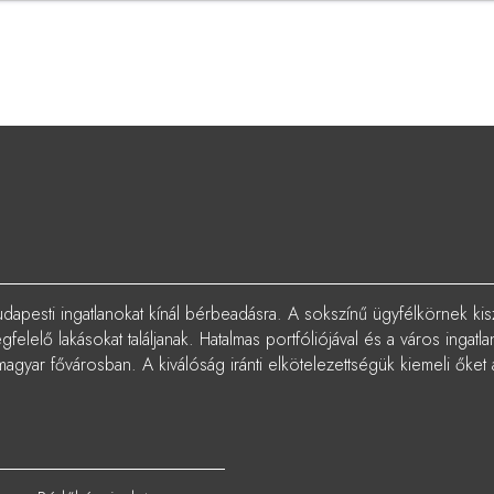
dapesti ingatlanokat kínál bérbeadásra. A sokszínű ügyfélkörnek kis
elelő lakásokat találjanak. Hatalmas portfóliójával és a város ingat
magyar fővárosban. A kiválóság iránti elkötelezettségük kiemeli őket