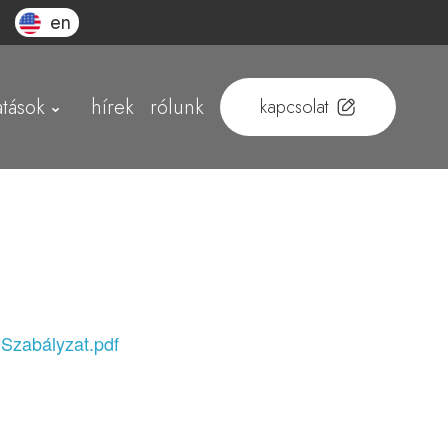
en
atások
hírek
rólunk
kapcsolat
 Szabályzat.pdf