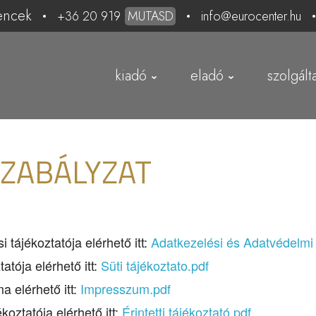
encek
+36 20 919
MUTASD
info@eurocenter.hu
kiadó
eladó
szolgált
SZABÁLYZAT
 tájékoztatója elérhető itt:
Adatkezelési és Adatvédelmi
atója elérhető itt:
Süti tájékoztato.pdf
 elérhető itt:
Impresszum.pdf
koztatója elérhető itt:
Érintetti tájékoztató.pdf