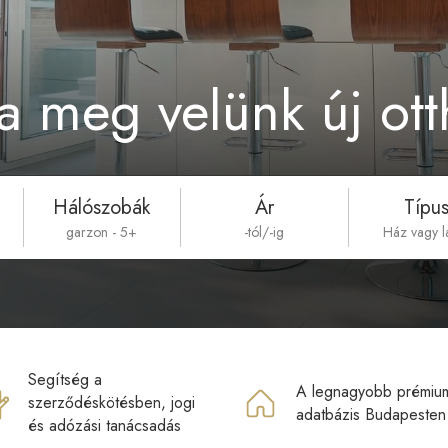
ja meg velünk új ot
Hálószobák
Ár
Típu
garzon - 5+
-tól/-ig
Ház vagy l
Segítség a
A legnagyobb prémiu
szerződéskötésben, jogi
adatbázis Budapesten
és adózási tanácsadás