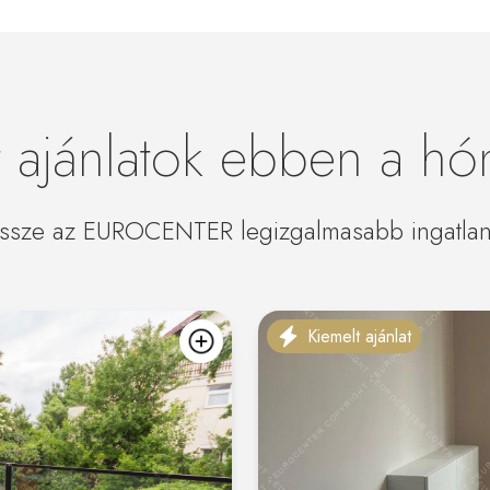
t ajánlatok ebben a h
sze az EUROCENTER legizgalmasabb ingatlanli
Kiemelt ajánlat
kedvencekhez