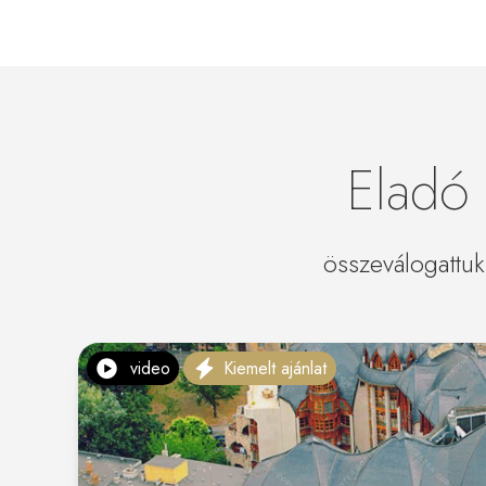
Eladó 
összeválogattuk
video
Kiemelt ajánlat