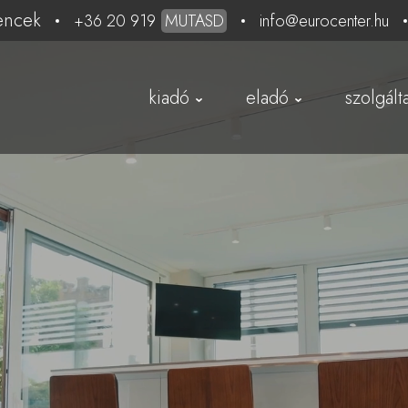
encek
+36 20 919
MUTASD
info@eurocenter.hu
kiadó
eladó
szolgált