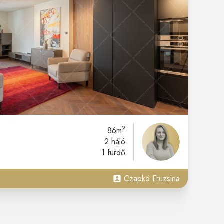
2
86m
2 háló
1 fürdő
Czapkó Fruzsina