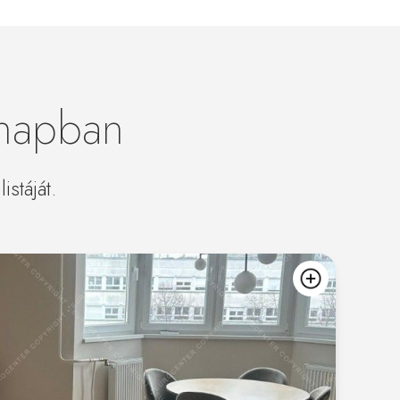
ónapban
stáját.
kedvencekh