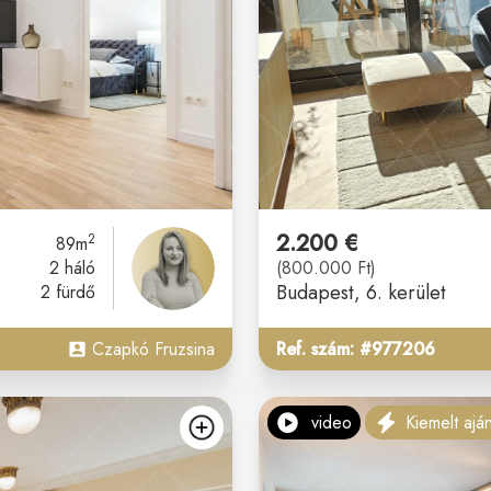
2.200 €
2
89m
2 háló
(800.000 Ft)
Budapest
, 6. kerület
2 fürdő
Czapkó Fruzsina
Ref. szám: #977206
video
Kiemelt aján
kedvencekhez