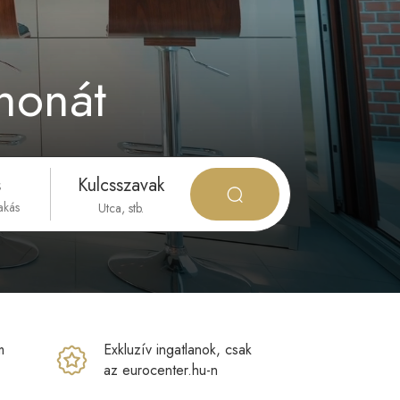
thonát
s
Kulcsszavak
akás
m
Exkluzív ingatlanok, csak
az eurocenter.hu-n