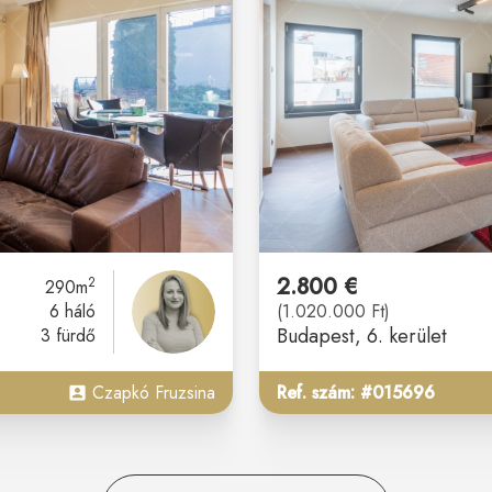
2.800 €
2
290m
6 háló
(1.020.000 Ft)
Budapest
, 6. kerület
3 fürdő
Czapkó Fruzsina
Ref. szám: #015696