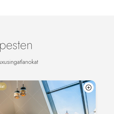
apesten
uxusingatlanokat
lat
kedvencekh