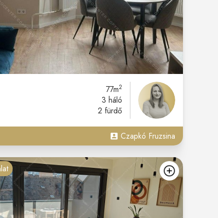
2
77m
3 háló
2 fürdő
Czapkó Fruzsina
lat
kedvencekh