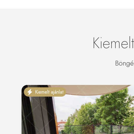
Kiemel
Böngés
Kiemelt ajánlat