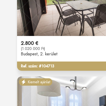
2.800 €
(1.020.000 Ft)
Budapest
, 2. kerület
Ref. szám: #104713
Kiemelt ajánlat