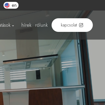
en
atások
hírek
rólunk
kapcsolat