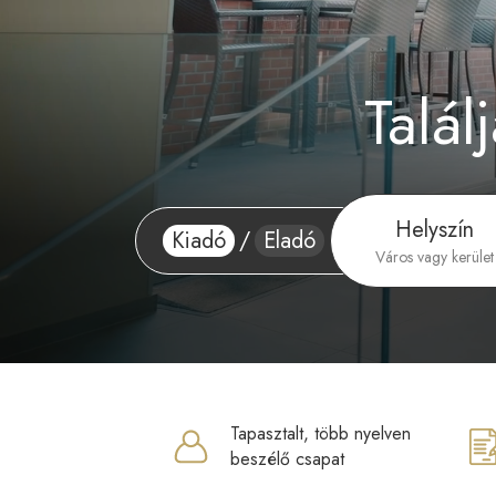
Talál
Helyszín
Kiadó
/
Eladó
Város vagy kerület
Tapasztalt, több nyelven
beszélő csapat