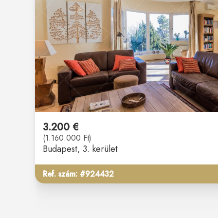
3.200 €
(1.160.000 Ft)
Budapest
, 3. kerület
Ref. szám: #924432