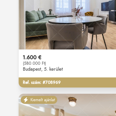
1.600 €
(580.000 Ft)
Budapest
, 5. kerület
Ref. szám: #708969
Kiemelt ajánlat