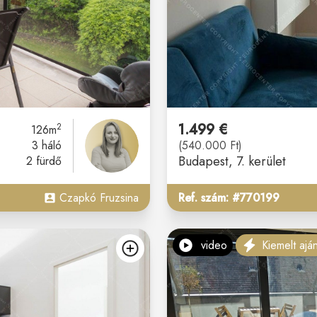
1.499 €
2
126m
3 háló
(540.000 Ft)
Budapest
, 7. kerület
2 fürdő
Czapkó Fruzsina
Ref. szám: #770199
video
Kiemelt aján
kedvencekhez