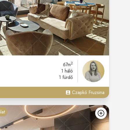
2
67m
1 háló
1 fürdő
Czapkó Fruzsina
lat
kedvencekh