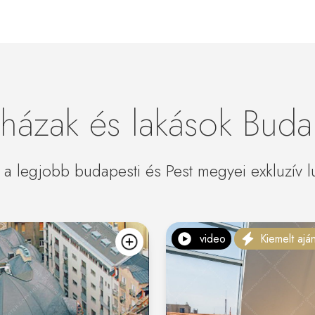
házak és lakások Bud
 a legjobb budapesti és Pest megyei exkluzív l
video
Kiemelt aján
kedvencekhez