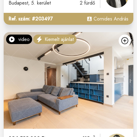
Budapest
, 5. kerület
2 fürdő
Ref. szám: #203497
Cornides András
video
Kiemelt ajánlat