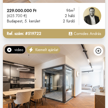
2
229.000.000 Ft
96m
(625.700 €)
2 háló
Budapest
, 5. kerület
2 fürdő
Ref. szám: #519722
Cornides András
video
Kiemelt ajánlat