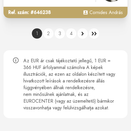
Ref. szám: #646238
Cornides András
1
2
3
4
Az EUR ár csak tájékoztató jellegű, 1 EUR =
366 HUF árfolyammal számolva A képek
illusztrációk, az ezen az oldalon készített vagy
hivatkozott leírások a rendelkezésre állás
függvényében állnak rendelkezésre,
nem minősülnek ajánlatnak, és az
EUROCENTER (vagy az üzemeltető) bármikor
visszavonhatja vagy felülvizsgálhatja azokat.