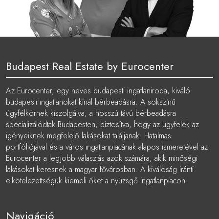
Budapest Real Estate by Eurocenter
Az Eurocenter, egy neves budapesti ingatlaniroda, kiváló
budapesti ingatlanokat kínál bérbeadásra. A sokszínű
ügyfélkörnek kiszolgálva, a hosszú távú bérbeadásra
specializálódtak Budapesten, biztosítva, hogy az ügyfelek az
igényeiknek megfelelő lakásokat találjanak. Hatalmas
portfóliójával és a város ingatlanpiacának alapos ismeretével az
Eurocenter a legjobb választás azok számára, akik minőségi
lakásokat keresnek a magyar fővárosban. A kiválóság iránti
elkötelezettségük kiemeli őket a nyüzsgő ingatlanpiacon.
Navigáció