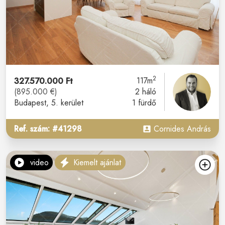
2
327.570.000 Ft
117m
(895.000 €)
2 háló
Budapest
, 5. kerület
1 fürdő
Ref. szám: #41298
Cornides András
video
Kiemelt ajánlat