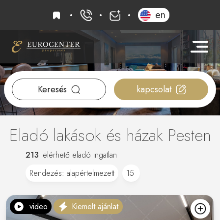
kedvencek
en
+36 20 919 0005
info@eurocenter
Keresés
kapcsolat
Eladó lakások és házak Pesten
213
elérhető eladó ingatlan
video
Kiemelt ajánlat