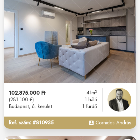
2
102.875.000 Ft
41m
(281.100 €)
1 háló
Budapest
, 6. kerület
1 fürdő
Ref. szám: #810935
Cornides András