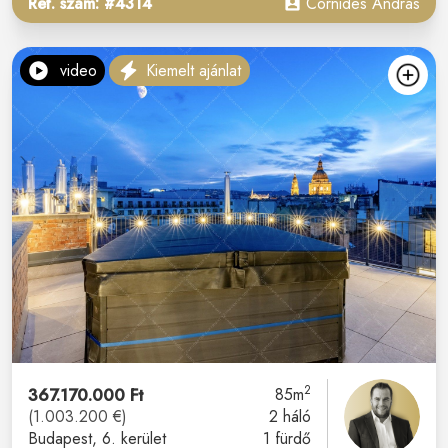
Ref. szám: #4314
Cornides András
video
Kiemelt ajánlat
2
367.170.000 Ft
85m
(1.003.200 €)
2 háló
Budapest
, 6. kerület
1 fürdő