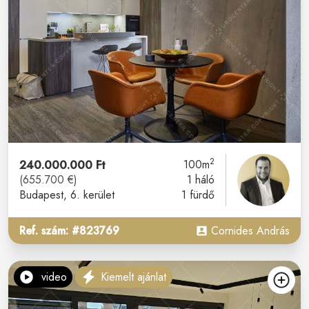
2
240.000.000 Ft
100m
(655.700 €)
1 háló
Budapest
, 6. kerület
1 fürdő
Ref. szám: #823769
Cornides András
video
Kiemelt ajánlat