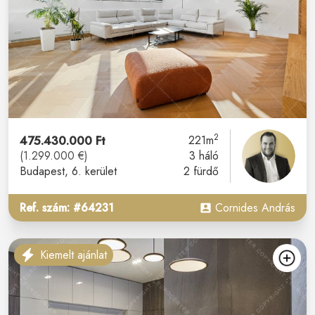
2
475.430.000 Ft
221m
(1.299.000 €)
3 háló
Budapest
, 6. kerület
2 fürdő
Ref. szám: #64231
Cornides András
Kiemelt ajánlat