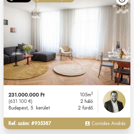
2
231.000.000 Ft
105m
(631.100 €)
2 háló
Budapest
, 5. kerület
2 fürdő
Ref. szám: #935387
Cornides András