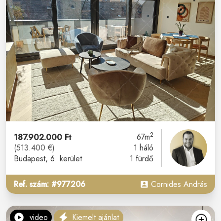
2
187.902.000 Ft
67m
(513.400 €)
1 háló
Budapest
, 6. kerület
1 fürdő
Ref. szám: #977206
Cornides András
video
Kiemelt ajánlat