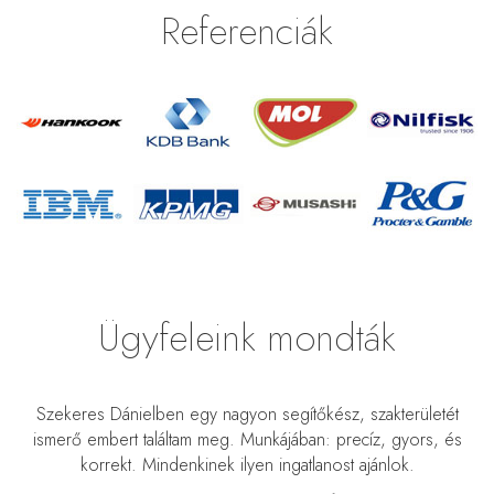
Referenciák
Ügyfeleink mondták
m
Szekeres Dánielben egy nagyon segítőkész, szakterületét
nk
ismerő embert találtam meg. Munkájában: precíz, gyors, és
t
korrekt. Mindenkinek ilyen ingatlanost ajánlok.