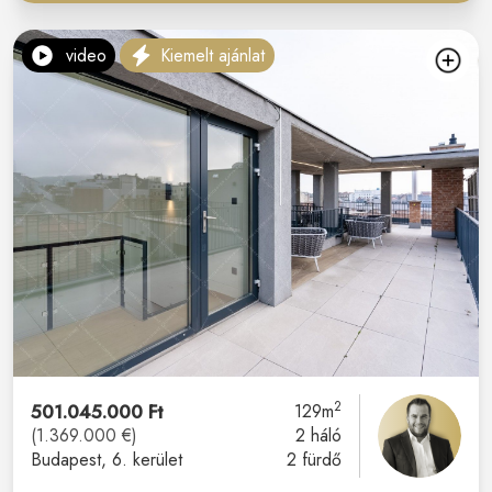
video
Kiemelt ajánlat
2
501.045.000 Ft
129m
(1.369.000 €)
2 háló
Budapest
, 6. kerület
2 fürdő