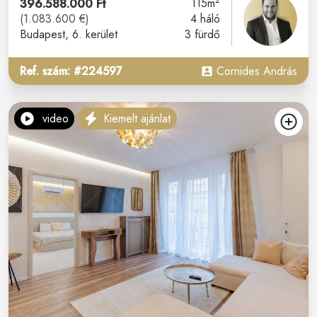
2
396.588.000 Ft
115m
(1.083.600 €)
4 háló
Budapest
, 6. kerület
3 fürdő
Ref. szám: #224597
Cornides András
video
Kiemelt ajánlat