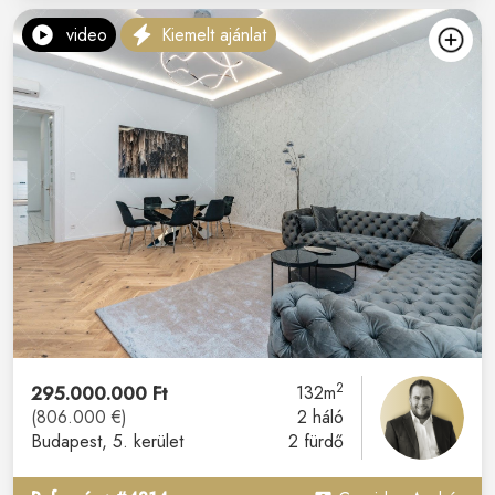
video
Kiemelt ajánlat
2
295.000.000 Ft
132m
(806.000 €)
2 háló
Budapest
, 5. kerület
2 fürdő