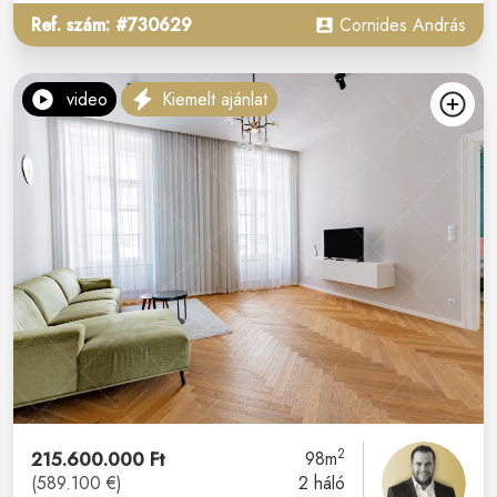
Ref. szám: #730629
Cornides András
video
Kiemelt ajánlat
2
215.600.000 Ft
98m
(589.100 €)
2 háló