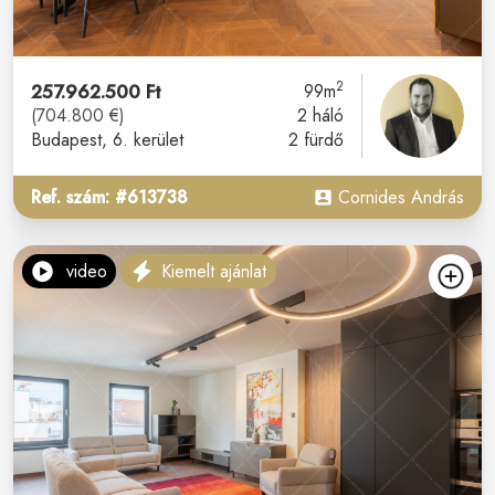
2
257.962.500 Ft
99m
(704.800 €)
2 háló
Budapest
, 6. kerület
2 fürdő
Ref. szám: #613738
Cornides András
video
Kiemelt ajánlat