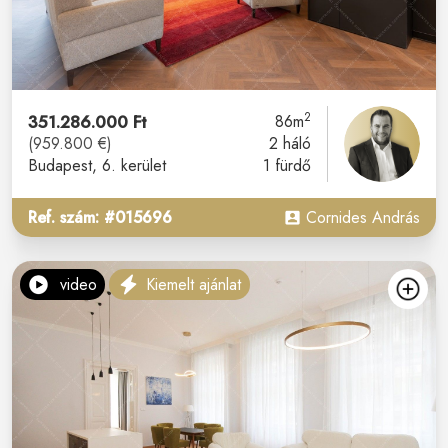
2
351.286.000 Ft
86m
(959.800 €)
2 háló
Budapest
, 6. kerület
1 fürdő
Ref. szám: #015696
Cornides András
video
Kiemelt ajánlat