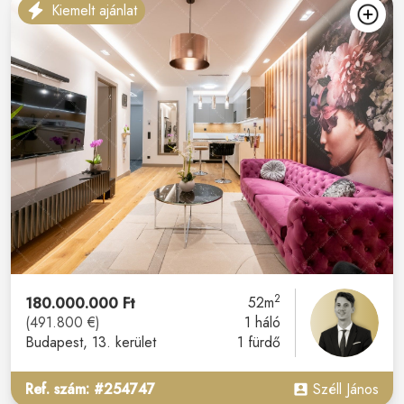
Kiemelt ajánlat
2
180.000.000 Ft
52m
(491.800 €)
1 háló
Budapest
, 13. kerület
1 fürdő
Ref. szám: #254747
Széll János