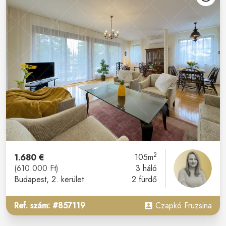
2
1.680 €
105m
(610.000 Ft)
3 háló
Budapest
, 2. kerület
2 fürdő
Ref. szám: #857119
Czapkó Fruzsina