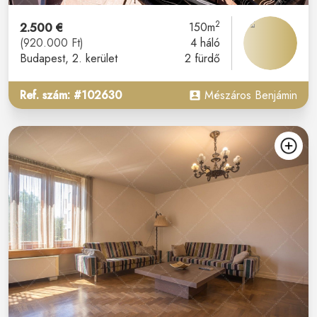
2
2.500 €
150m
(920.000 Ft)
4 háló
Budapest
, 2. kerület
2 fürdő
Ref. szám: #102630
Mészáros Benjámin