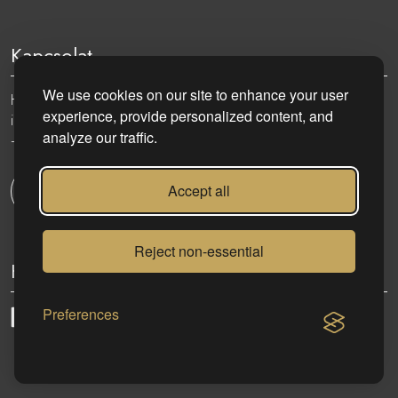
Kapcsolat
We use cookies on our site to enhance your user
Hungary, 1051 Budapest, Nádor utca 19.
experience, provide personalized content, and
info@eurocenter.hu
analyze our traffic.
+36 20 919 0005
Accept all
Kapcsolatfelvétel
Reject non-essential
Kövess minket:
Preferences
eurocenter.hu
| 2023 © | Minden jog fenntartva!