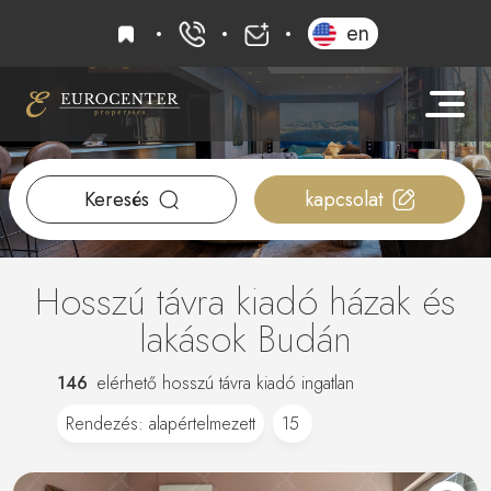
kedvencek
en
+36 20 919 0005
info@eurocenter
Keresés
kapcsolat
Hosszú távra kiadó házak és
lakások Budán
146
elérhető hosszú távra kiadó ingatlan