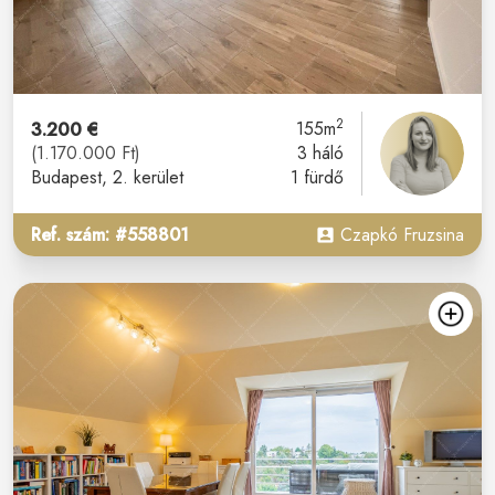
2
3.200 €
155m
(1.170.000 Ft)
3 háló
Budapest
, 2. kerület
1 fürdő
Ref. szám: #558801
Czapkó Fruzsina