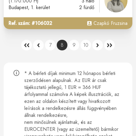
(1.170.000 Ft)
3 háló
Budapest
, 1. kerület
2 fürdő
Ref. szám: #106032
Czapkó Fruzsina
7
8
9
10
* A bérleti díjak minimum 12 hónapos bérleti
szerződésen alapulnak.
Az EUR ár csak
tájékoztató jellegű, 1 EUR = 366 HUF
árfolyammal számolva A képek illusztrációk, az
ezen az oldalon készített vagy hivatkozott
leírások a rendelkezésre állás függvényében
állnak rendelkezésre,
nem minősülnek ajánlatnak, és az
EUROCENTER (vagy az üzemeltető) bármikor