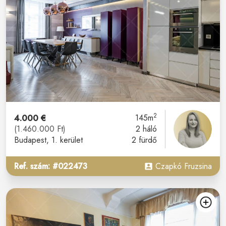
2
4.000 €
145m
(1.460.000 Ft)
2 háló
Budapest
, 1. kerület
2 fürdő
Ref. szám: #022473
Czapkó Fruzsina