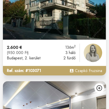
2
2.600 €
136m
(950.000 Ft)
3 háló
Budapest
, 2. kerület
2 fürdő
Ref. szám: #103071
Czapkó Fruzsina