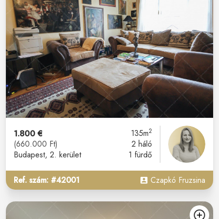
2
1.800 €
135m
(660.000 Ft)
2 háló
Budapest
, 2. kerület
1 fürdő
Ref. szám: #42001
Czapkó Fruzsina