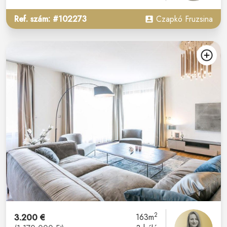
Ref. szám: #102273
Czapkó Fruzsina
2
3.200 €
163m