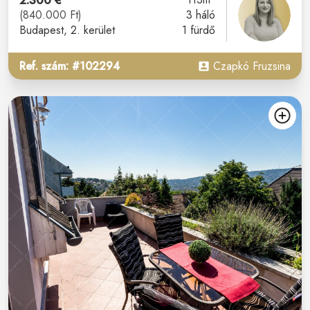
2.300 €
(840.000 Ft)
3 háló
Budapest
, 2. kerület
1 fürdő
Ref. szám: #102294
Czapkó Fruzsina