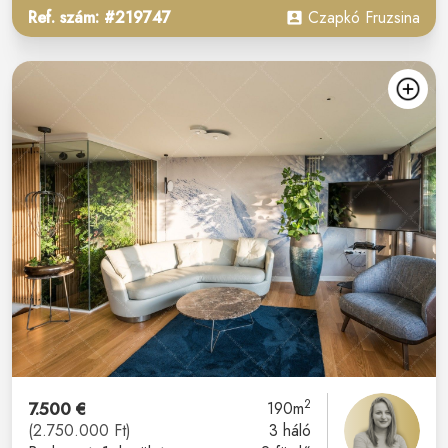
Ref. szám: #219747
Czapkó Fruzsina
2
7.500 €
190m
(2.750.000 Ft)
3 háló