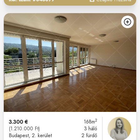
2
3.300 €
168m
(1.210.000 Ft)
3 háló
Budapest
, 2. kerület
2 fürdő