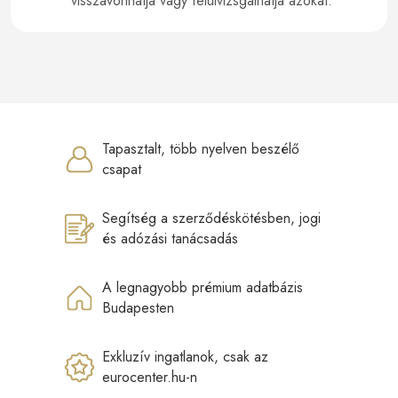
visszavonhatja vagy felülvizsgálhatja azokat.
Tapasztalt, több nyelven beszélő
csapat
Segítség a szerződéskötésben, jogi
és adózási tanácsadás
A legnagyobb prémium adatbázis
Budapesten
Exkluzív ingatlanok, csak az
eurocenter.hu-n