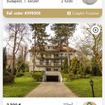
Budapest
, 1. kerület
2 fürdő
Ref. szám: #398506
Czapkó Fruzsina
2
113m