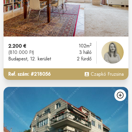
2
2.200 €
102m
(810.000 Ft)
3 háló
Budapest
, 12. kerület
2 fürdő
Ref. szám: #218056
Czapkó Fruzsina