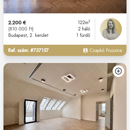
2
2.200 €
122m
(810.000 Ft)
2 háló
Budapest
, 2. kerület
1 fürdő
Ref. szám: #737157
Czapkó Fruzsina