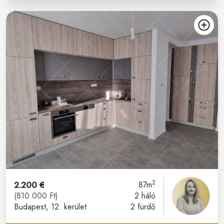
2
2.200 €
87m
(810.000 Ft)
2 háló
Budapest
, 12. kerület
2 fürdő