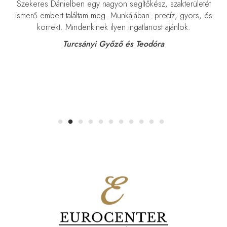
m
Szekeres Dánielben egy nagyon segítőkész, szakterületét
nk
ismerő embert találtam meg. Munkájában: precíz, gyors, és
t
korrekt. Mindenkinek ilyen ingatlanost ajánlok.
Turcsányi Győző és Teodóra