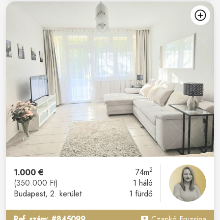
2
1.000 €
74m
(350.000 Ft)
1 háló
Budapest
, 2. kerület
1 fürdő
Ref. szám: #845099
Czapkó Fruzsina