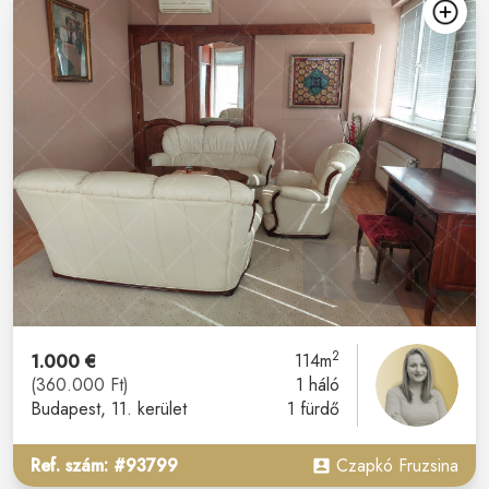
2
1.000 €
114m
(360.000 Ft)
1 háló
Budapest
, 11. kerület
1 fürdő
Ref. szám: #93799
Czapkó Fruzsina