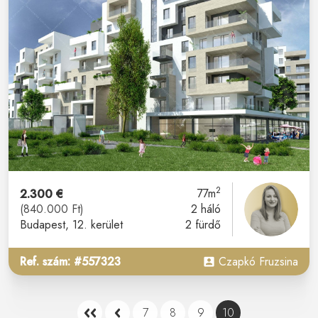
2
2.300 €
77m
(840.000 Ft)
2 háló
Budapest
, 12. kerület
2 fürdő
Ref. szám: #557323
Czapkó Fruzsina
7
8
9
10