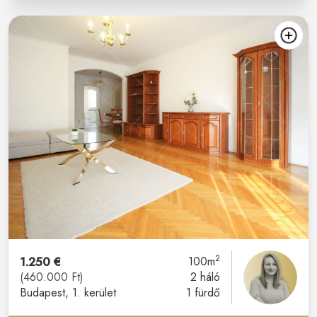
2
1.250 €
100m
(460.000 Ft)
2 háló
Budapest
, 1. kerület
1 fürdő