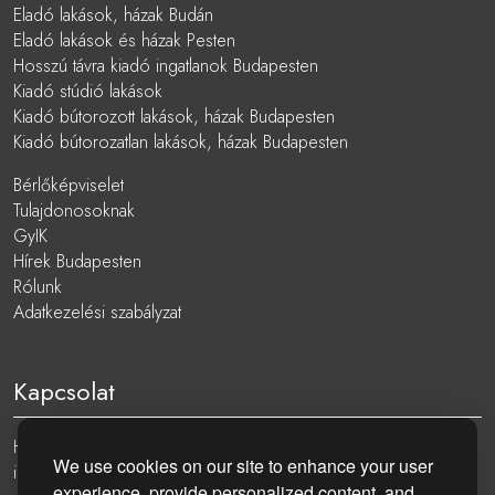
Eladó lakások, házak Budán
Eladó lakások és házak Pesten
Hosszú távra kiadó ingatlanok Budapesten
Kiadó stúdió lakások
Kiadó bútorozott lakások, házak Budapesten
Kiadó bútorozatlan lakások, házak Budapesten
Bérlőképviselet
Tulajdonosoknak
GyIK
Hírek Budapesten
Rólunk
Adatkezelési szabályzat
Kapcsolat
Hungary, 1051 Budapest, Nádor utca 19.
We use cookies on our site to enhance your user
info@eurocenter.hu
experience, provide personalized content, and