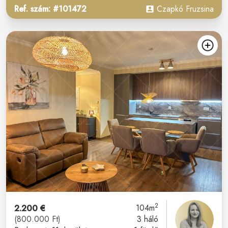
Ref. szám: #101472
Czapkó Fruzsina
2
2.200 €
104m
(800.000 Ft)
3 háló