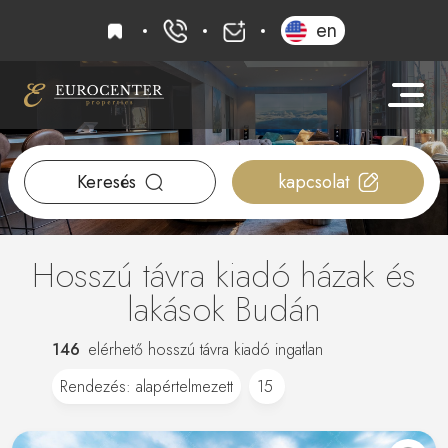
kedvencek
en
+36 20 919 0005
info@eurocenter
Keresés
kapcsolat
Hosszú távra kiadó házak és
lakások Budán
146
elérhető hosszú távra kiadó ingatlan