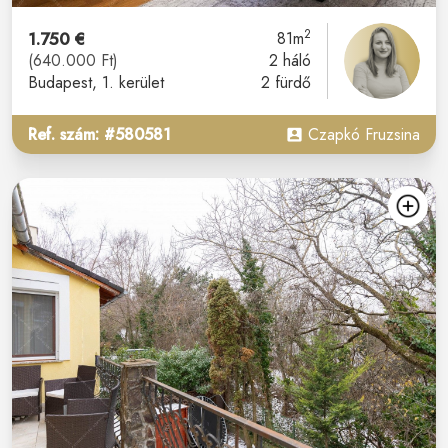
2
1.750 €
81m
(640.000 Ft)
2 háló
Budapest
, 1. kerület
2 fürdő
Ref. szám: #580581
Czapkó Fruzsina