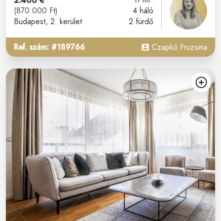
2.400 €
(870.000 Ft)
4 háló
Budapest
, 2. kerület
2 fürdő
Ref. szám: #189766
Czapkó Fruzsina