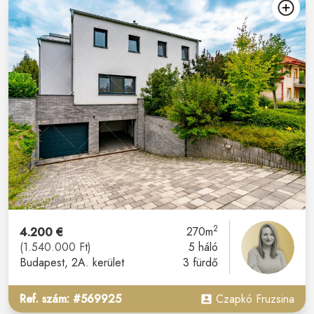
2
4.200 €
270m
(1.540.000 Ft)
5 háló
Budapest
, 2A. kerület
3 fürdő
Ref. szám: #569925
Czapkó Fruzsina