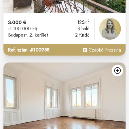
2
3.000 €
125m
(1.100.000 Ft)
3 háló
Budapest
, 2. kerület
2 fürdő
Ref. szám: #100958
Czapkó Fruzsina