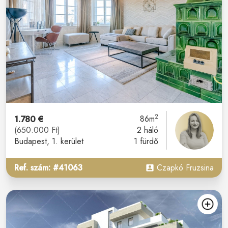
2
1.780 €
86m
(650.000 Ft)
2 háló
Budapest
, 1. kerület
1 fürdő
Ref. szám: #41063
Czapkó Fruzsina