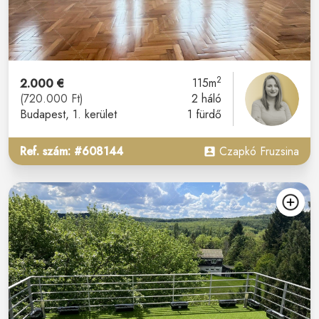
2
2.000 €
115m
(720.000 Ft)
2 háló
Budapest
, 1. kerület
1 fürdő
Ref. szám: #608144
Czapkó Fruzsina