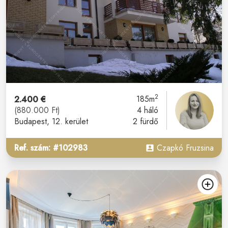
2
2.400 €
185m
(880.000 Ft)
4 háló
Budapest
, 12. kerület
2 fürdő
Ref. szám: #102983
Czapkó Fruzsina