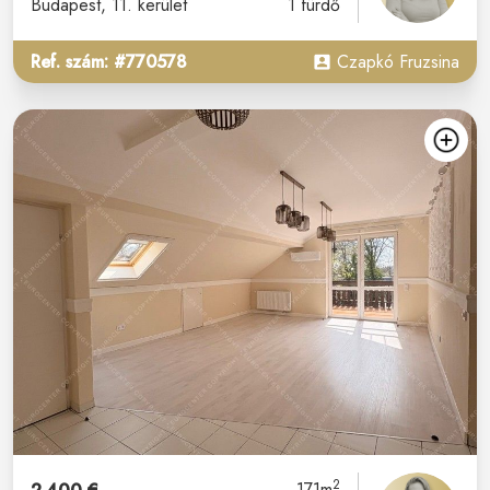
Budapest
, 11. kerület
1 fürdő
Ref. szám: #770578
Czapkó Fruzsina
2
171m