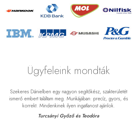
Ügyfeleink mondták
m
Szekeres Dánielben egy nagyon segítőkész, szakterületét
nk
ismerő embert találtam meg. Munkájában: precíz, gyors, és
t
korrekt. Mindenkinek ilyen ingatlanost ajánlok.
Turcsányi Győző és Teodóra