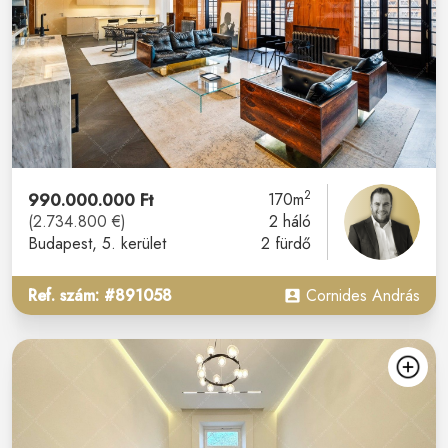
2
990.000.000 Ft
170m
(2.734.800 €)
2 háló
Budapest
, 5. kerület
2 fürdő
Ref. szám: #891058
Cornides András