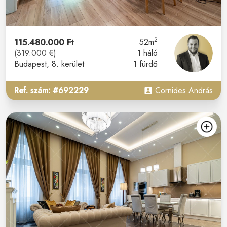
2
115.480.000 Ft
52m
(319.000 €)
1 háló
Budapest
, 8. kerület
1 fürdő
Ref. szám: #692229
Cornides András