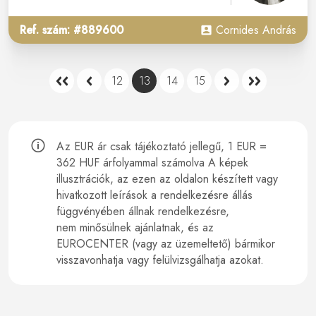
Ref. szám: #889600
Cornides András
12
13
14
15
Az EUR ár csak tájékoztató jellegű, 1 EUR =
362 HUF árfolyammal számolva A képek
illusztrációk, az ezen az oldalon készített vagy
hivatkozott leírások a rendelkezésre állás
függvényében állnak rendelkezésre,
nem minősülnek ajánlatnak, és az
EUROCENTER (vagy az üzemeltető) bármikor
visszavonhatja vagy felülvizsgálhatja azokat.