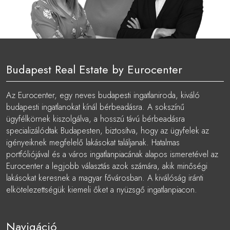
Budapest Real Estate by Eurocenter
Az Eurocenter, egy neves budapesti ingatlaniroda, kiváló
budapesti ingatlanokat kínál bérbeadásra. A sokszínű
ügyfélkörnek kiszolgálva, a hosszú távú bérbeadásra
specializálódtak Budapesten, biztosítva, hogy az ügyfelek az
igényeiknek megfelelő lakásokat találjanak. Hatalmas
portfóliójával és a város ingatlanpiacának alapos ismeretével az
Eurocenter a legjobb választás azok számára, akik minőségi
lakásokat keresnek a magyar fővárosban. A kiválóság iránti
elkötelezettségük kiemeli őket a nyüzsgő ingatlanpiacon.
Navigáció