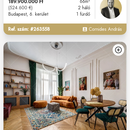
2
189.900.000 Ft
66m
(524.600 €)
2 háló
Budapest
, 6. kerület
1 fürdő
Ref. szám: #263558
Cornides András