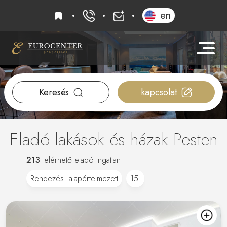
kedvencek
en
+36 20 919 0005
info@eurocenter
Keresés
kapcsolat
Eladó lakások és házak Pesten
213
elérhető eladó ingatlan