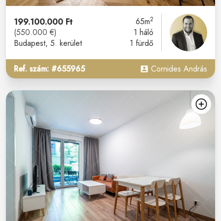
2
199.100.000 Ft
65m
(550.000 €)
1 háló
Budapest
, 5. kerület
1 fürdő
Ref. szám: #655965
Cornides András