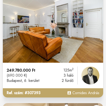
2
249.780.000 Ft
125m
(690.000 €)
3 háló
Budapest
, 6. kerület
2 fürdő
Ref. szám: #307393
Cornides András