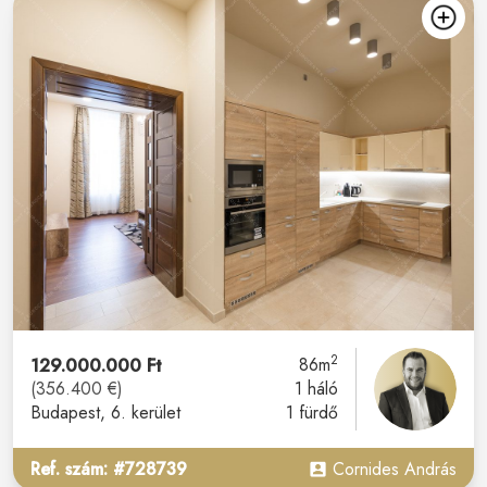
2
129.000.000 Ft
86m
(356.400 €)
1 háló
Budapest
, 6. kerület
1 fürdő
Ref. szám: #728739
Cornides András