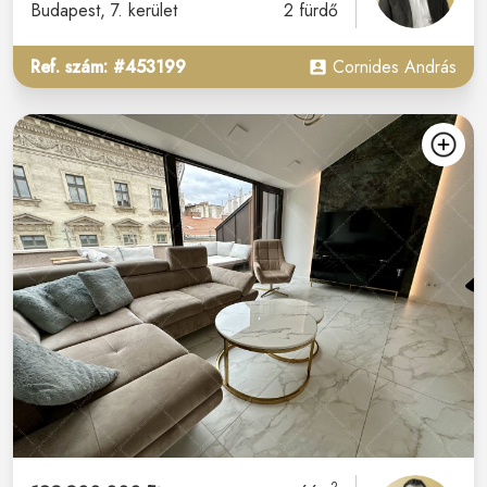
Budapest
, 7. kerület
2 fürdő
Ref. szám: #453199
Cornides András