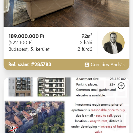
2
189.000.000 Ft
92m
(522.100 €)
2 háló
Budapest
, 5. kerület
2 fürdő
Ref. szám: #285783
Cornides András