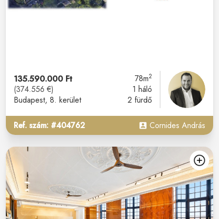
2
135.590.000 Ft
78m
(374.556 €)
1 háló
Budapest
, 8. kerület
2 fürdő
Ref. szám: #404762
Cornides András