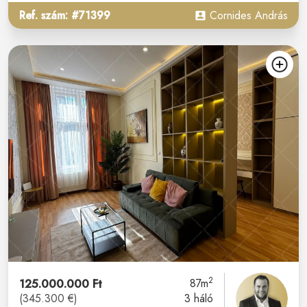
Ref. szám: #71399
Cornides András
2
125.000.000 Ft
87m
(345.300 €)
3 háló