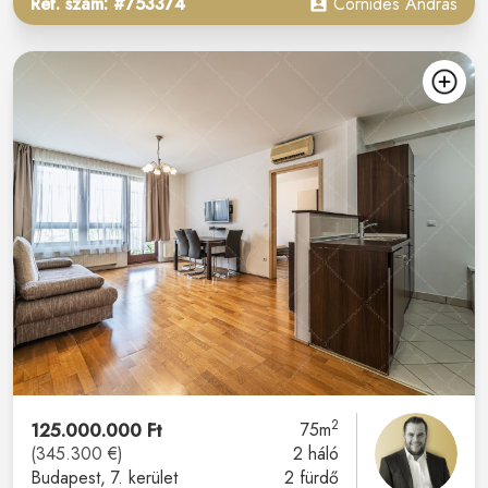
Ref. szám: #753374
Cornides András
2
125.000.000 Ft
75m
(345.300 €)
2 háló
Budapest
, 7. kerület
2 fürdő