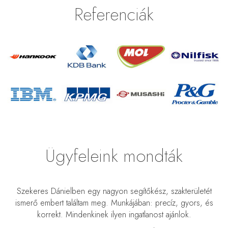
Referenciák
Ügyfeleink mondták
m
Szekeres Dánielben egy nagyon segítőkész, szakterületét
nk
ismerő embert találtam meg. Munkájában: precíz, gyors, és
t
korrekt. Mindenkinek ilyen ingatlanost ajánlok.