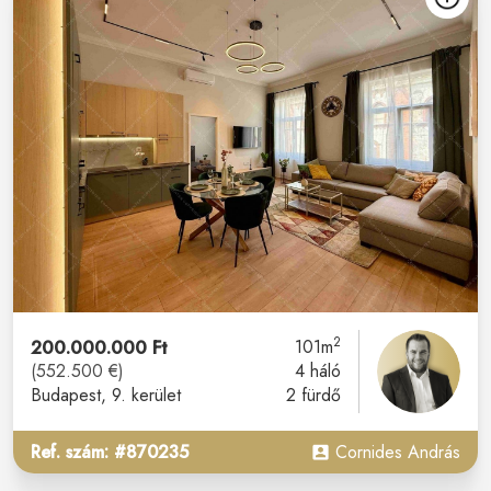
2
200.000.000 Ft
101m
(552.500 €)
4 háló
Budapest
, 9. kerület
2 fürdő
Ref. szám: #870235
Cornides András