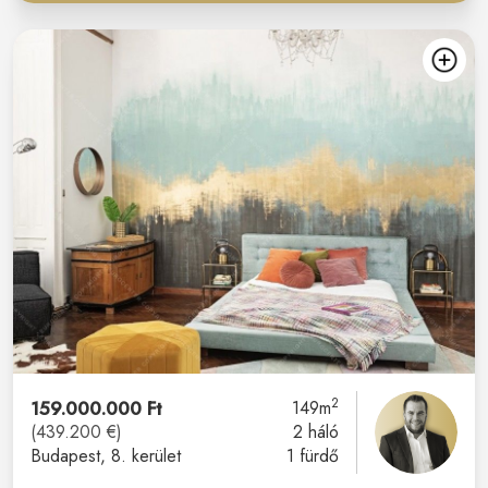
2
159.000.000 Ft
149m
(439.200 €)
2 háló
Budapest
, 8. kerület
1 fürdő