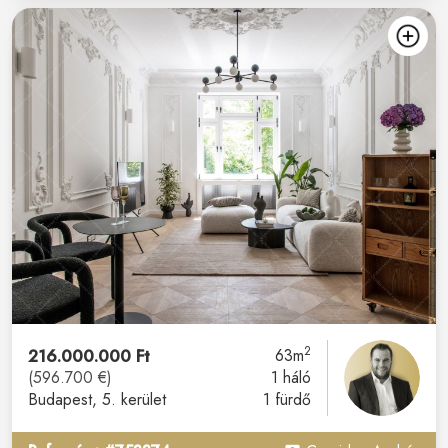
2
216.000.000 Ft
63m
(596.700 €)
1 háló
Budapest
, 5. kerület
1 fürdő