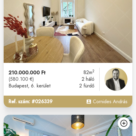
2
210.000.000 Ft
82m
(580.100 €)
2 háló
Budapest
, 6. kerület
2 fürdő
Ref. szám: #026339
Cornides András