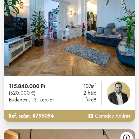
2
115.840.000 Ft
107m
(320.000 €)
2 háló
Budapest
, 13. kerület
1 fürdő
Ref. szám: #795094
Cornides András