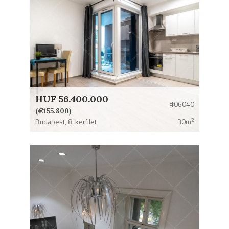
HUF 56.400.000
#06040
(€155.800)
2
Budapest,
8. kerület
30m