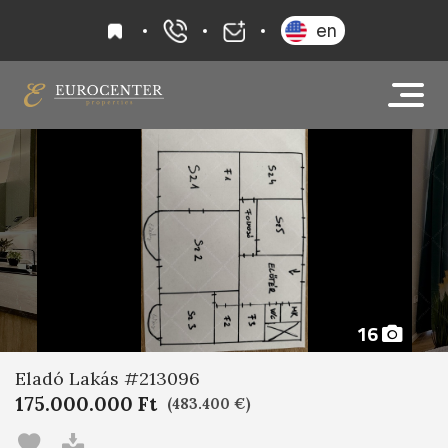
kedvencek
en
+36 20 919 0005
info@eurocenter
16
Eladó Lakás #213096
175.000.000 Ft
(483.400 €)