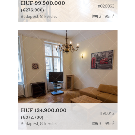
HUF 99.900.000
#020063
(€276.000)
2
Budapest,
8. kerület
2
95m
HUF 134.900.000
#90012
(€372.700)
2
Budapest,
8. kerület
3
95m