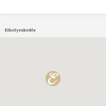
Elhelyezkedés