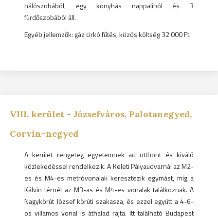
hálószobából, egy konyhás nappaliból és 3
fürdőszobából áll.
Egyéb jellemzők: gáz cirkó fűtés, közös költség 32 000 Ft.
VIII.
kerület -
Józsefváros, Palotanegyed,
Corvin-negyed
A kerület rengeteg egyetemnek ad otthont és kiváló
közlekedéssel rendelkezik. A Keleti Pályaudvarnál az M2-
es és M4-es metróvonalak keresztezik egymást, míg a
Kálvin térnél az M3-as és M4-es vonalak találkoznak. A
Nagykörút József körúti szakasza, és ezzel együtt a 4-6-
os villamos vonal is áthalad rajta. Itt található Budapest