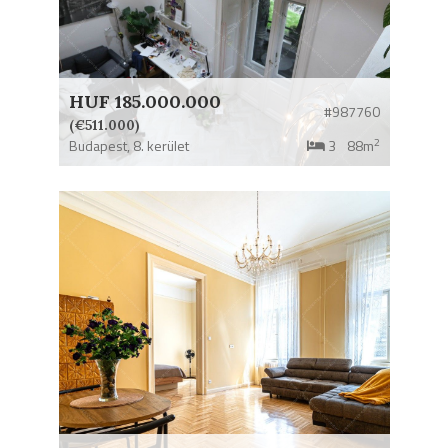
HUF 185.000.000
#987760
(€511.000)
2
Budapest,
8. kerület
3
88m