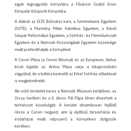
egyik legnagyobb könyvtára a Fővárosi Szabó Ervin
Könyvtár Központi Könyvtára.
A diákok az ELTE Bölcsész kara, a Semmelweis Egyetem
(SOTE), a Pázmány Péter Katolikus Egyetem, a Károli
Gáspár Református Egyetem, a Színház- és Filmművészeti
Egyetem és a Nemzeti Közszolgálati Egyetem közelsége
miatt preferálhatják a környéket.
A Corvin Pláza (a Corvin Mozival) és az Europeum, illetve
kicsit kijjebb az Aréna Pláza várja a kikapcsolódni
vágyókat, de a kultúra kedvelői az Erkel Színház előadásait
is megtekinthetik.
Aki zöld területet keres a Nemzeti Múzeum kertjében, az
Orczy kertben és a II. János Pál Pápa téren élvezheti a
természet közelségét. A kerület dinamikusan fejlődő
része a Corvin negyed, ami új építésű társasházai és
irodaházai miatt népszerű a környéken dolgozók
körében.