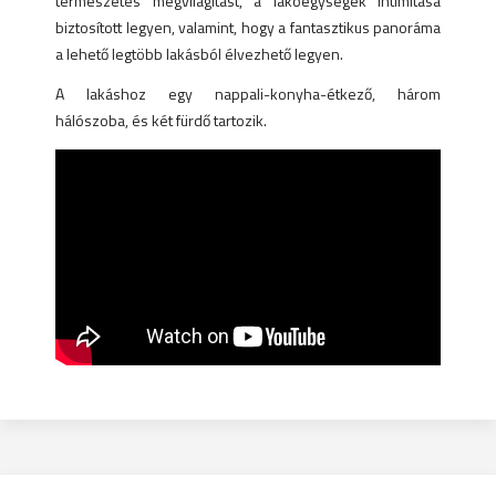
természetes megvilágítást, a lakóegységek intimitása
biztosított legyen, valamint, hogy a fantasztikus panoráma
a lehető legtöbb lakásból élvezhető legyen.
A lakáshoz egy nappali-konyha-étkező, három
hálószoba, és két fürdő tartozik.