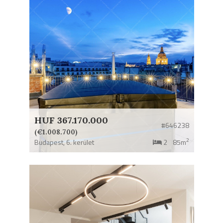
HUF 367.170.000
#646238
(€1.008.700)
2
Budapest,
6. kerület
2
85m