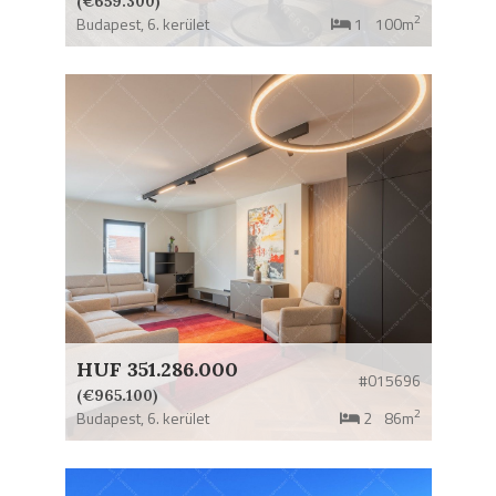
(€659.300)
2
Budapest,
6. kerület
1
100m
HUF 351.286.000
#015696
(€965.100)
2
Budapest,
6. kerület
2
86m