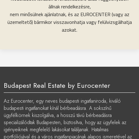
állnak rendelkezésre,
nem minősülnek ajánlatnak, és az EUROCENTER (vagy az
üzemeltető) bármikor visszavonhatja vagy felülvizsgálhatja
azokat.
Budapest Real Estate by Eurocenter
Az Eurocenter, egy neves budapesti ingatlaniroda, kiváló
budapesti ingatlanokat kínál bérbeadásra. A sokszínű
ügyfélkörnek kiszolgálva, a hosszú távú bérbeadásra
specializálódtak Budapesten, biztosítva, hogy az ügyfelek az
igényeiknek megfelelő lakásokat találjanak. Hatalmas
portfóliójával és a város ingatlanpiacának alapos ismeretével az