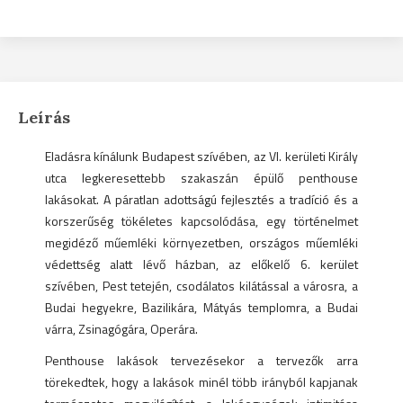
Leírás
Eladásra kínálunk Budapest szívében, az VI. kerületi Király
utca legkeresettebb szakaszán épülő penthouse
lakásokat. A páratlan adottságú fejlesztés a tradíció és a
korszerűség tökéletes kapcsolódása, egy történelmet
megidéző műemléki környezetben, országos műemléki
védettség alatt lévő házban, az előkelő 6. kerület
szívében, Pest tetején, csodálatos kilátással a városra, a
Budai hegyekre, Bazilikára, Mátyás templomra, a Budai
várra, Zsinagógára, Operára.
Penthouse lakások tervezésekor a tervezők arra
törekedtek, hogy a lakások minél több irányból kapjanak