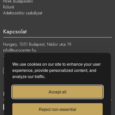
Hírek Budapesten
Rólunk
Adatkezelési szabályzat
Kapcsolat
Hungary, 1051 Budapest, Nádor utca 19.
info@eurocenter.hu
+36 20 919 0005
We use cookies on our site to enhance your user
experience, provide personalized content, and
Kapcsolatfelvétel
analyze our traffic.
Accept all
Kövess minket:
Reject non-essential