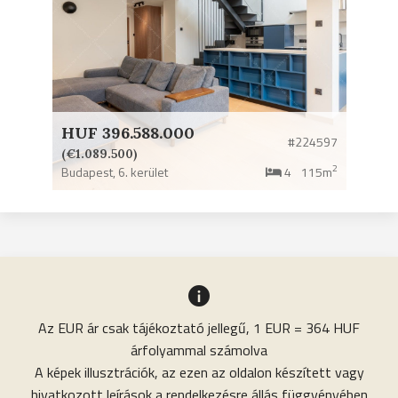
HUF 396.588.000
#224597
(€1.089.500)
2
Budapest,
6. kerület
4
115m
Az EUR ár csak tájékoztató jellegű, 1 EUR = 364 HUF
árfolyammal számolva
A képek illusztrációk, az ezen az oldalon készített vagy
hivatkozott leírások a rendelkezésre állás függvényében