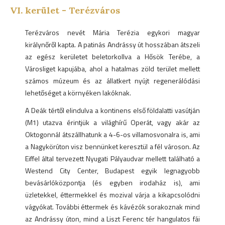
VI.
kerület -
Terézváros
Terézváros nevét Mária Terézia egykori magyar
királynőről kapta. A patinás Andrássy út hosszában átszeli
az egész kerületet beletorkollva a Hősök Terébe, a
Városliget kapujába, ahol a hatalmas zöld terület mellett
számos múzeum és az állatkert nyújt regenerálódási
lehetőséget a környéken lakóknak.
A Deák tértől elindulva a kontinens első földalatti vasútján
(M1) utazva érintjük a világhírű Operát, vagy akár az
Oktogonnál átszállhatunk a 4-6-os villamosvonalra is, ami
a Nagykörúton visz bennünket keresztül a fél városon. Az
Eiffel által tervezett Nyugati Pályaudvar mellett található a
Westend City Center, Budapest egyik legnagyobb
bevásárlóközpontja (és egyben irodaház is), ami
üzletekkel, éttermekkel és mozival várja a kikapcsolódni
vágyókat. További éttermek és kávézók sorakoznak mind
az Andrássy úton, mind a Liszt Ferenc tér hangulatos fái