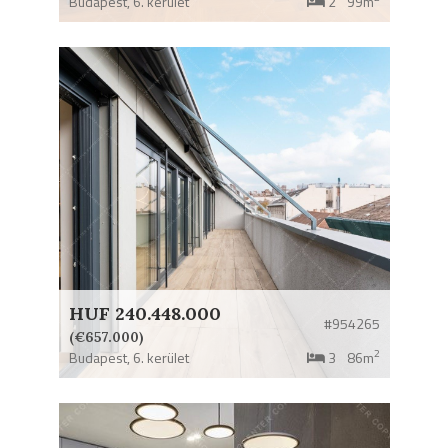
Budapest,
6. kerület
2
99m
HUF 240.448.000
#954265
(€657.000)
2
Budapest,
6. kerület
3
86m