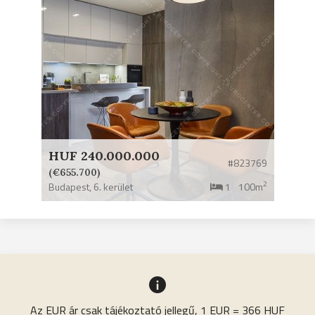
HUF 240.000.000
#823769
(€655.700)
2
Budapest,
6. kerület
1
100m
Az EUR ár csak tájékoztató jellegű, 1 EUR = 366 HUF