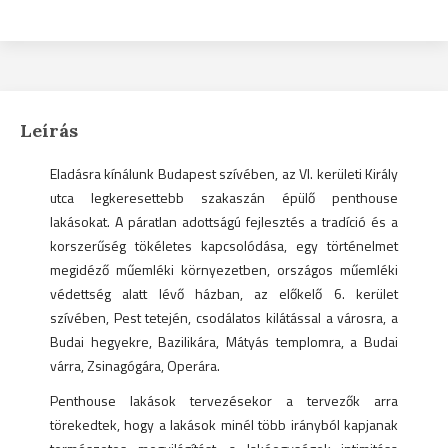
Leírás
Eladásra kínálunk Budapest szívében, az VI. kerületi Király
utca legkeresettebb szakaszán épülő penthouse
lakásokat. A páratlan adottságú fejlesztés a tradíció és a
korszerűség tökéletes kapcsolódása, egy történelmet
megidéző műemléki környezetben, országos műemléki
védettség alatt lévő házban, az előkelő 6. kerület
szívében, Pest tetején, csodálatos kilátással a városra, a
Budai hegyekre, Bazilikára, Mátyás templomra, a Budai
várra, Zsinagógára, Operára.
Penthouse lakások tervezésekor a tervezők arra
törekedtek, hogy a lakások minél több irányból kapjanak