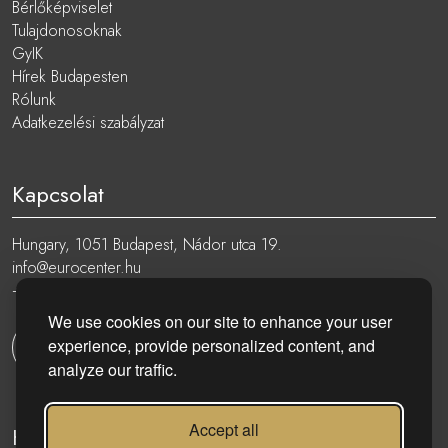
Bérlőképviselet
Tulajdonosoknak
GyIK
Hírek Budapesten
Rólunk
Adatkezelési szabályzat
Kapcsolat
Hungary, 1051 Budapest, Nádor utca 19.
info@eurocenter.hu
+36 20 919 0005
We use cookies on our site to enhance your user
experience, provide personalized content, and
Kapcsolatfelvétel
analyze our traffic.
Accept all
Kövess minket: