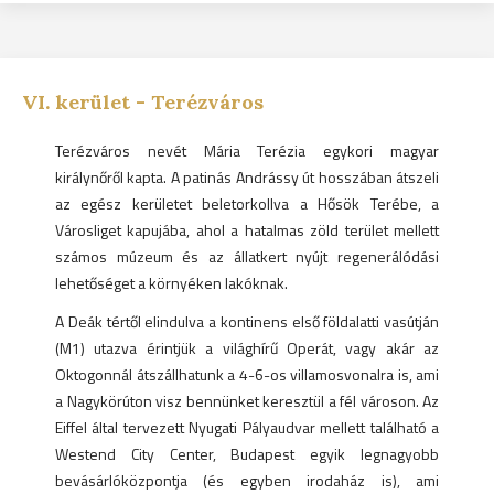
VI.
kerület -
Terézváros
Terézváros nevét Mária Terézia egykori magyar
királynőről kapta. A patinás Andrássy út hosszában átszeli
az egész kerületet beletorkollva a Hősök Terébe, a
Városliget kapujába, ahol a hatalmas zöld terület mellett
számos múzeum és az állatkert nyújt regenerálódási
lehetőséget a környéken lakóknak.
A Deák tértől elindulva a kontinens első földalatti vasútján
(M1) utazva érintjük a világhírű Operát, vagy akár az
Oktogonnál átszállhatunk a 4-6-os villamosvonalra is, ami
a Nagykörúton visz bennünket keresztül a fél városon. Az
Eiffel által tervezett Nyugati Pályaudvar mellett található a
Westend City Center, Budapest egyik legnagyobb
bevásárlóközpontja (és egyben irodaház is), ami