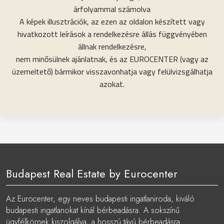
árfolyammal számolva
A képek illusztrációk, az ezen az oldalon készített vagy
hivatkozott leírások a rendelkezésre állás függvényében
állnak rendelkezésre,
nem minősülnek ajánlatnak, és az EUROCENTER (vagy az
üzemeltető) bármikor visszavonhatja vagy felülvizsgálhatja
azokat.
Budapest Real Estate by Eurocenter
Az Eurocenter, egy neves budapesti ingatlaniroda, kiváló
budapesti ingatlanokat kínál bérbeadásra. A sokszínű
ügyfélkörnek kiszolgálva, a hosszú távú bérbeadásra