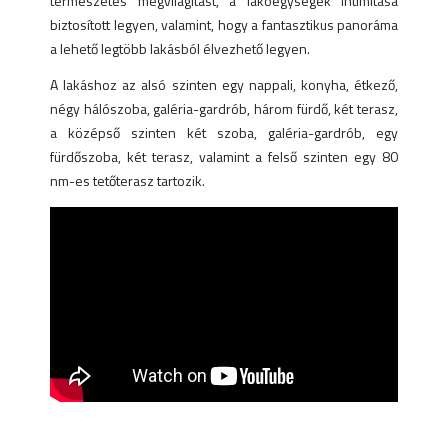
természetes megvilágítást, a lakóegységek intimitása
biztosított legyen, valamint, hogy a fantasztikus panoráma
a lehető legtöbb lakásból élvezhető legyen.
A lakáshoz az alsó szinten egy nappali, konyha, étkező,
négy hálószoba, galéria-gardrób, három fürdő, két terasz,
a középső szinten két szoba, galéria-gardrób, egy
fürdőszoba, két terasz, valamint a felső szinten egy 80
nm-es tetőterasz tartozik.