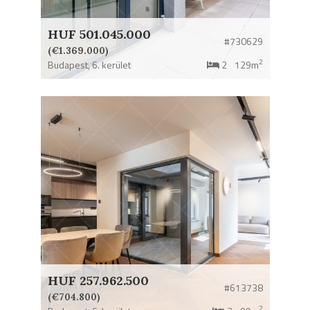
HUF 501.045.000
#730629
(€1.369.000)
2
Budapest,
6. kerület
2
129m
HUF 257.962.500
#613738
(€704.800)
2