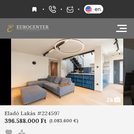
kedvencek
en
+36 20 919 0005
info@eurocenter
24
Eladó Lakás #224597
396.588.000 Ft
(1.083.600 €)