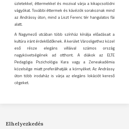
üzletekkel, éttermekkel és mozival várja a kikapcsolódni
vágyókat. További éttermek és kávézók sorakoznak mind
az Andrássy úton, mind a Liszt Ferenc tér hangulatos fái
alatt.
A Nagymező utcában több színház kínálja előadásait a
kultúra iránt érdeklődőknek. A kerület Városligethez közel
eső része elegáns villáival számos ország
nagykövetségének ad otthont. A diákok az ELTE
Pedagógia Pszichológia Kara vagy a Zeneakadémia
közelsége miatt preferálhatják a környéket. Az Andrássy
úton több irodaház is várja az elegáns lokációt kereső
cégeket.
Elhelyezkedés