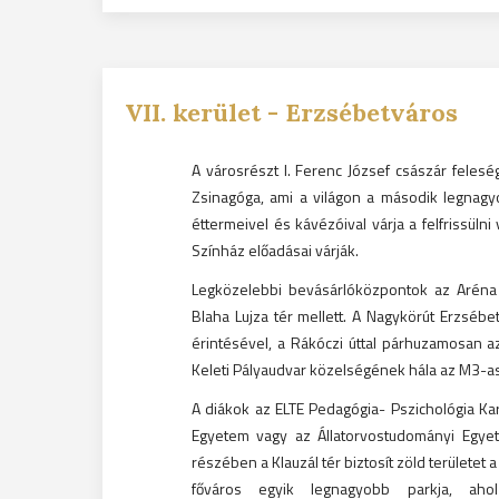
VII.
kerület -
Erzsébetváros
A városrészt I. Ferenc József császár feleség
Zsinagóga, ami a világon a második legnagyo
éttermeivel és kávézóival várja a felfrissüln
Színház előadásai várják.
Legközelebbi bevásárlóközpontok az Aréna
Blaha Lujza tér mellett. A Nagykörút Erzsébe
érintésével, a Rákóczi úttal párhuzamosan 
Keleti Pályaudvar közelségének hála az M3-a
A diákok az ELTE Pedagógia- Pszichológia Ka
Egyetem vagy az Állatorvostudományi Egyet
részében a Klauzál tér biztosít zöld területet
főváros egyik legnagyobb parkja, ah