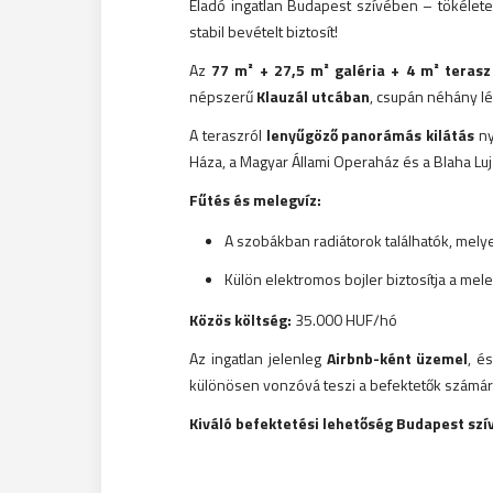
Eladó ingatlan Budapest szívében – tökéletes
stabil bevételt biztosít!
Az
77 m² + 27,5 m² galéria + 4 m² terasz
népszerű
Klauzál utcában
, csupán néhány lé
A teraszról
lenyűgöző panorámás kilátás
ny
Háza, a Magyar Állami Operaház és a Blaha Lujz
Fűtés és melegvíz:
A szobákban radiátorok találhatók, melye
Külön elektromos bojler biztosítja a mele
Közös költség:
35.000 HUF/hó
Az ingatlan jelenleg
Airbnb-ként üzemel
, é
különösen vonzóvá teszi a befektetők számár
Kiváló befektetési lehetőség Budapest szí