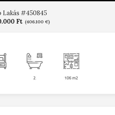
ó Lakás #450845
0.000 Ft
(406.100 €)
2
106 m2