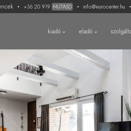
encek
+36 20 919
MUTASD
info@eurocenter.hu
kiadó
eladó
szolgált