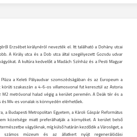
éről Erzsébet királynéról nevezték el. Itt található a Dohány utcai
bb. A Király utca és a Dob utca által szegélyezett Gozsdu udvar
i vágyókat. A kultúra kedvelőit a Madách Színház és a Pesti Magyar
 Pláza a Keleti Pályaudvar szomszédságában és az Europeum a
t körúti szakaszán a 4-6-os villamosvonal fut keresztül az Astoria
az M2 metróvonal halad végig a kerület peremén. A Deák tér és a
s és M4-es vonalak is könnyedén elérhetőek.
ra, a Budapesti Metropolitan Egyetem, a Károli Gáspár Református
em közelsége miatt preferálhatják a környéket. A kerület belső
 a természetbe vágyóknak, míg külső határán kezdődik a Városliget, a
ol számos múzeum és az állatkert nyújt regenerálódási