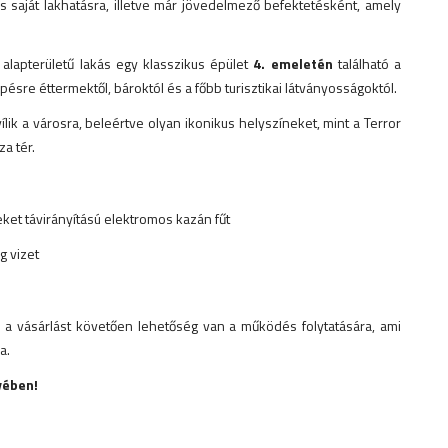
 saját lakhatásra, illetve már jövedelmező befektetésként, amely
alapterületű lakás egy klasszikus épület
4. emeletén
található a
pésre éttermektől, bároktól és a főbb turisztikai látványosságoktól.
ílik a városra, beleértve olyan ikonikus helyszíneket, mint a Terror
a tér.
ket távirányítású elektromos kazán fűt
g vizet
s a vásárlást követően lehetőség van a működés folytatására, ami
a.
vében!