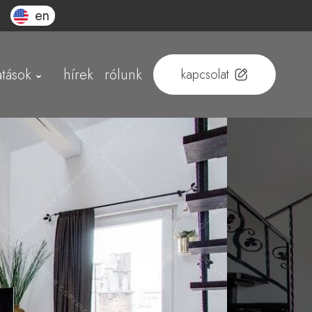
en
atások
hírek
rólunk
kapcsolat