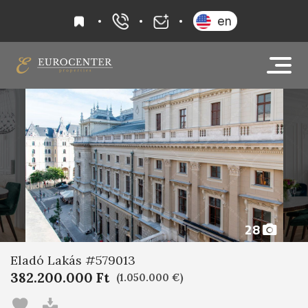
kedvencek
en
+36 20 919 0005
info@eurocenter
28
Eladó Lakás #579013
382.200.000 Ft
(1.050.000 €)