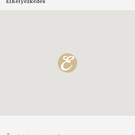
Elhelyezkedés