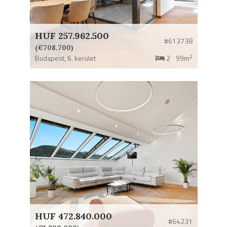
HUF 257.962.500
#613738
(€708.700)
2
Budapest,
6. kerület
2
99m
HUF 472.840.000
#64231