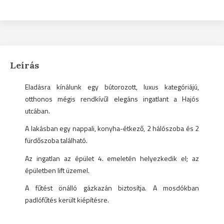
Leírás
Eladásra kínálunk egy bútorozott, luxus kategóriájú,
otthonos mégis rendkívűl elegáns ingatlant a Hajós
utcában.
A lakásban egy nappali, konyha-étkező, 2 hálószoba és 2
fürdőszoba található.
Az ingatlan az épület 4. emeletén helyezkedik el; az
épületben lift üzemel.
A fűtést önálló gázkazán biztosítja. A mosdókban
padlófűtés került kiépítésre.