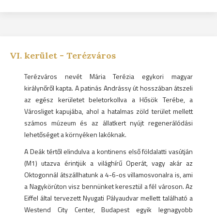
VI.
kerület -
Terézváros
Terézváros nevét Mária Terézia egykori magyar
királynőről kapta. A patinás Andrássy út hosszában átszeli
az egész kerületet beletorkollva a Hősök Terébe, a
Városliget kapujába, ahol a hatalmas zöld terület mellett
számos múzeum és az állatkert nyújt regenerálódási
lehetőséget a környéken lakóknak.
A Deák tértől elindulva a kontinens első földalatti vasútján
(M1) utazva érintjük a világhírű Operát, vagy akár az
Oktogonnál átszállhatunk a 4-6-os villamosvonalra is, ami
a Nagykörúton visz bennünket keresztül a fél városon. Az
Eiffel által tervezett Nyugati Pályaudvar mellett található a
Westend City Center, Budapest egyik legnagyobb