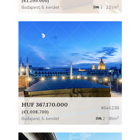
(€1.299.000)
2
Budapest,
6. kerület
3
221m
HUF 367.170.000
#646238
(€1.008.700)
2
Budapest,
6. kerület
2
85m