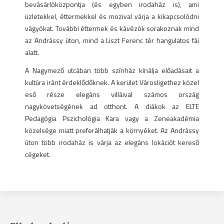
bevásárlóközpontja (és egyben irodaház is), ami
üzletekkel, éttermekkel és mozival várja a kikapcsolódni
vágyókat. További éttermek és kávézók sorakoznak mind
az Andrássy úton, mind a Liszt Ferenc tér hangulatos fái
alatt.
A Nagymező utcában több színház kínálja előadásait a
kultúra iránt érdeklődőknek. A kerület Városligethez közel
eső része elegáns villáival számos ország
nagykövetségének ad otthont. A diákok az ELTE
Pedagógia Pszichológia Kara vagy a Zeneakadémia
közelsége miatt preferálhatják a környéket. Az Andrássy
úton több irodaház is várja az elegáns lokációt kereső
cégeket.