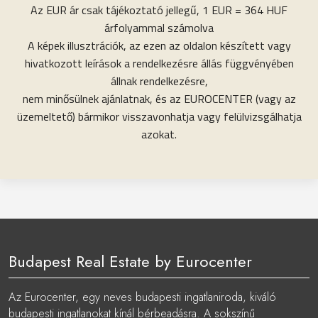
Az EUR ár csak tájékoztató jellegű, 1 EUR = 364 HUF
árfolyammal számolva
A képek illusztrációk, az ezen az oldalon készített vagy
hivatkozott leírások a rendelkezésre állás függvényében
állnak rendelkezésre,
nem minősülnek ajánlatnak, és az EUROCENTER (vagy az
üzemeltető) bármikor visszavonhatja vagy felülvizsgálhatja
azokat.
Budapest Real Estate by Eurocenter
Az Eurocenter, egy neves budapesti ingatlaniroda, kiváló
budapesti ingatlanokat kínál bérbeadásra. A sokszínű