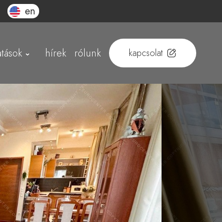
en
atások
hírek
rólunk
kapcsolat