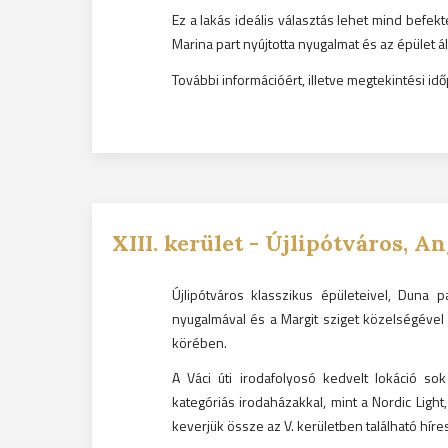
Ez a lakás ideális választás lehet mind befek
Marina part nyújtotta nyugalmat és az épület álta
További információért, illetve megtekintési 
XIII.
kerület -
Újlipótváros, An
Újlipótváros klasszikus épületeivel, Duna p
nyugalmával és a Margit sziget közelségével
körében.
A Váci úti irodafolyosó kedvelt lokáció so
kategóriás irodaházakkal, mint a Nordic Light,
keverjük össze az V. kerületben található híres 