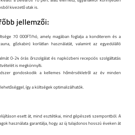
ból kivezető utak is.
főbb jellemzői:
tsége 70 000FT/hó, amely magában foglalja a konditerem és a
zauna, gőzkabin) korlátlan használatát, valamint az egyedülálló
mát 0-24 órás őrszolgálat és napközbeni recepciós szolgáltatás
tvételét is megkönnyíti.
ndszer gondoskodik a kellemes hőmérsékletről az év minden
ehetőséggel, így a költségek optimalizálhatók.
elújításon esett át, mind esztétikai, mind gépészeti szempontból. A
agok használata garantálja, hogy az új tulajdonos hosszú éveken át