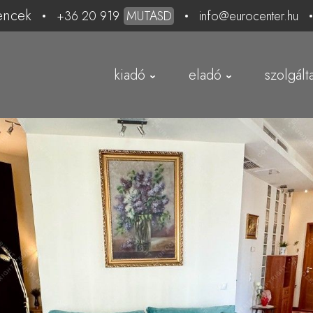
encek
+36 20 919
MUTASD
info@eurocenter.hu
kiadó
eladó
szolgált