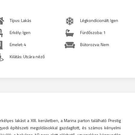
Típus: Lakás
Légkondícionált: Igen
Erkély: Igen
Fürdőszoba: 1
Emelet: 4
Bútorozva: Nem
Kilátás: Utcára néző
élyes lakást a XIII. kerületben, a Marina parton található Prestig
yedi építészeti megoldásokkal gazdagított, és számos kényelmi
ja kiváló: a belváros 10 perc alatt elérhető, ugyanakkor könnyedén