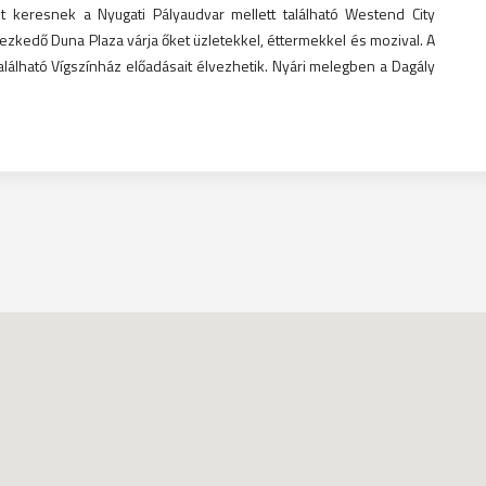
et keresnek a Nyugati Pályaudvar mellett található Westend City
yezkedő Duna Plaza várja őket üzletekkel, éttermekkel és mozival. A
alálható Vígszínház előadásait élvezhetik. Nyári melegben a Dagály