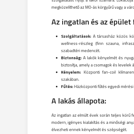
megközelíthető az M0-ás körgyűrű vagy a város
Az ingatlan és az épület 
Szolgáltatások:
A társasház közös köl
wellness-részleg (finn szauna, infras
szabadtéri medencét.
Biztonság:
A lakók kényelmét és nyugal
biztosítja, amely a csomagok és levelek á
Kényelem:
Központi fan-coil klímare
szakában.
Fűtés:
Házközponti fűtés egyedi mérési l
A lakás állapota:
Az ingatlan az elmúlt évek során teljes körű f
modern, igényes kialakítás és a minőségi any
élvezheti ennek kényelmét és szépségét.