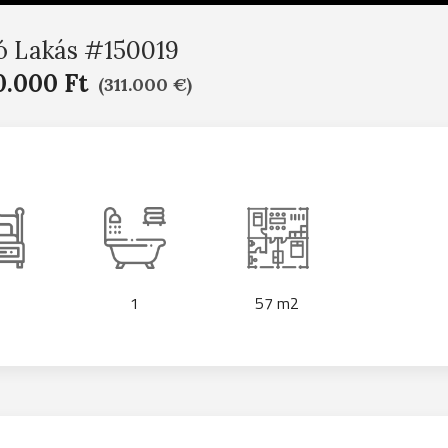
ó Lakás #150019
0.000 Ft
(311.000 €)
1
57 m2