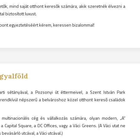
tetők, mind saját otthont keresők számára, akik szeretnék élvezni a
l biztosított luxust.
időpont egyeztetéséért kérem, keressen bizalommal!
gyalföld
arti sétányával, a Pozsonyi út éttermeivel, a Szent István Park
 rendkívül népszerű a belvároshoz közel otthont kereső családok
k multinacionális cég és vállalkozás számára, olyan modern, „A”
 a Capital Square, a DC Offices, vagy a Váci Greens. (A Váci utat ne
bevásárló utcával, a Váci utcával.)