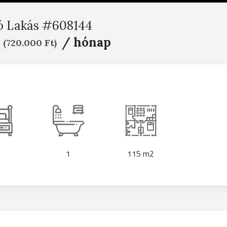
ó Lakás #608144
/ hónap
(720.000 Ft)
1
115 m2