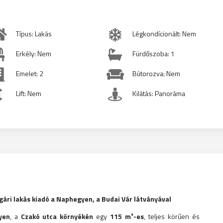
Típus: Lakás
Légkondícionált: Nem
Erkély: Nem
Fürdőszoba: 1
Emelet: 2
Bútorozva: Nem
Lift: Nem
Kilátás: Panoráma
gári lakás kiadó a Naphegyen, a Budai Vár látványával
yen
, a
Czakó utca környékén
egy
115 m²-es
, teljes körűen és