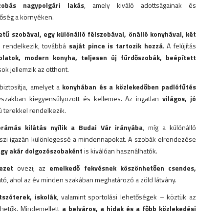
obás nagypolgári lakás
, amely kiváló adottságainak és
őség a környéken.
tű szobával, egy különálló félszobával, önálló konyhával, két
rendelkezik, továbbá
saját pince is tartozik hozzá
. A felújítás
olatok, modern konyha, teljesen új fürdőszobák, beépített
ok jellemzik az otthont.
biztosítja, amelyet a
konyhában és a közlekedőben padlófűtés
évszakban kiegyensúlyozott és kellemes. Az ingatlan
világos, jó
ú terekkel rendelkezik.
rámás kilátás nyílik a Budai Vár irányába
, míg a különálló
szi igazán különlegessé a mindennapokat. A szobák elrendezése
agy akár dolgozószobaként
is kiválóan használhatók.
ezet
övezi; az
emelkedő fekvésnek köszönhetően csendes,
tó, ahol az év minden szakában meghatározó a zöld látvány.
tszóterek, iskolák
, valamint sportolási lehetőségek – köztük az
hetők. Mindemellett
a belváros, a hidak és a főbb közlekedési