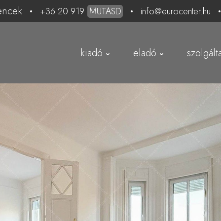
encek
+36 20 919
MUTASD
info@eurocenter.hu
kiadó
eladó
szolgált