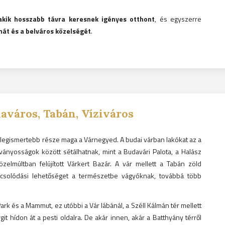
akik hosszabb távra keresnek igényes otthont
, és egyszerre
át és a belváros közelségét
.
aváros, Tabán, Víziváros
et legismertebb része maga a Várnegyed. A budai várban lakókat az a
tványosságok között sétálhatnak, mint a Budavári Palota, a Halász
zelmúltban felújított Várkert Bazár. A vár mellett a Tabán zöld
kapcsolódási lehetőséget a természetbe vágyóknak, továbbá több
k és a Mammut, ez utóbbi a Vár lábánál, a Széll Kálmán tér mellett
git hídon át a pesti oldalra. De akár innen, akár a Batthyány térről