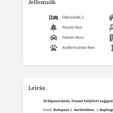
Jellemzők
Hálószobák: 2
Riasztó: Nem
Parkoló: Nincs
Kisállat hozható: Nem
Leírás
Örökpanorámás, frissen felújított nagypol
Kiadó
Budapest I. kerületében
, a
Napheg