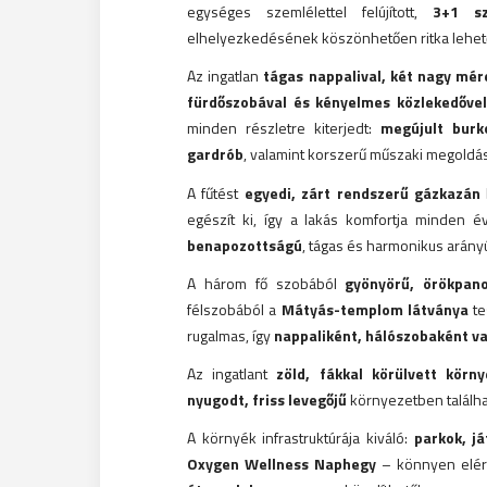
egységes szemlélettel felújított,
3+1 sz
elhelyezkedésének köszönhetően ritka lehet
Az ingatlan
tágas nappalival, két nagy mére
fürdőszobával és kényelmes közlekedővel
minden részletre kiterjedt:
megújult burk
gardrób
, valamint korszerű műszaki megoldás
A fűtést
egyedi, zárt rendszerű gázkazán
egészít ki, így a lakás komfortja minden 
benapozottságú
, tágas és harmonikus arány
A három fő szobából
gyönyörű, örökpano
félszobából a
Mátyás-templom látványa
te
rugalmas, így
nappaliként, hálószobaként v
Az ingatlant
zöld, fákkal körülvett körny
nyugodt, friss levegőjű
környezetben találha
A környék infrastruktúrája kiváló:
parkok, já
Oxygen Wellness Naphegy
– könnyen elér