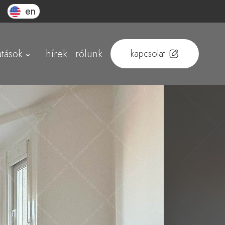
en
atások
hírek
rólunk
kapcsolat