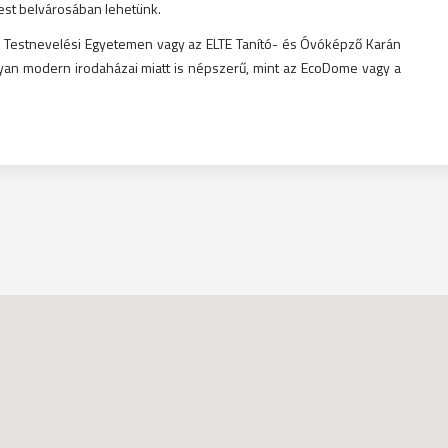
Pest belvárosában lehetünk.
a Testnevelési Egyetemen vagy az ELTE Tanító- és Óvóképző Karán
lyan modern irodaházai miatt is népszerű, mint az EcoDome vagy a