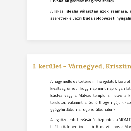
útvonalak
gyorsan megközelíthetők.
A lakás
ideális választás azok számára, 
szeretnék élvezni
Buda zöldövezeti nyugalm
I.
kerület -
Várnegyed, Krisztin
A nagy múltú és történelmi hangulatú I. kerül
kiváltság érheti, hogy nap mint nap olyan lá
Bástya vagy a Mátyás templom, illetve a kö
területei, valamint a Gellérthegy nyújt ki
gyógyfürdőben is regenerálódhatunk.
A legközelebbi bevásárló központok a MOM Par
található. Innen indul a 4-6-os villamos a Mar