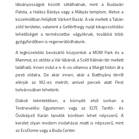
látványosságok között sétálhatnak, mint a Budavári
Palota, a Halász Bástya vagy a Mátyás templom, illetve a
közelmúltban felújított Várkert Bazár. A vár mellett a Tabán
zöld területei, valamint a Gellérthegy nyújt kikapcsolódási
lehetőséget a természetbe vágyóknak, továbbá több
gyógyfürdőben is regenerálódhatunk.
A legközelebbi bevásárló központok a MOM Park és a
Mammut, ez utóbbi a Vár lábánál, a Széll Kálmán tér mellett
található. Innen indul a 4-6-os villamos a Margit hídon át a
pesti oldalra. De akár innen, akár a Batthyány térről
elérjük az M2-es metrót, amivel percek alatt Pest
belvárosában lehetünk.
Diákok tekintetében, a környék első sorban a
Testnevelési Egyetemen vagy az ELTE Tanító- és
Óvóképző Karán tanulók körében lehet népszerű. A
kerület olyan modern irodaházai miatt is népszerű, mint
az EcoDome vagy a Buda Center.