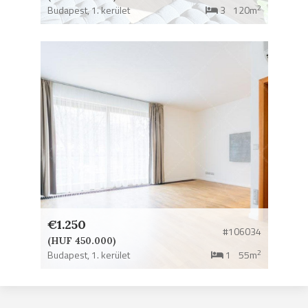
2
Budapest,
1. kerület
3
120m
€1.250
#106034
(HUF 450.000)
2
Budapest,
1. kerület
1
55m