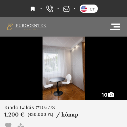
kedvencek
en
+36 20 919 0005
info@eurocenter
10
Kiadó Lakás #105778
1.200 €
/ hónap
(430.000 Ft)