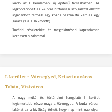
kiadó az I. kerületben, új építésű társasházban. Az
légkondicionált és 24 órás biztonsági szolgálattal ellátott
ingatlanhoz tartozik egy közös használatú kert és egy
garázs (120 EUR /month).
További részletekkel és megtekintéssel kapcsolatban
keressen bizalommal.
I.
kerület -
Várnegyed, Krisztinaváros,
Tabán, Víziváros
A nagy múltú és történelmi hangulatú I. kerület
legismertebb része maga a Várnegyed. A budai várban
lakókat az a kiváltság érheti, hogy nap mint nap olyan