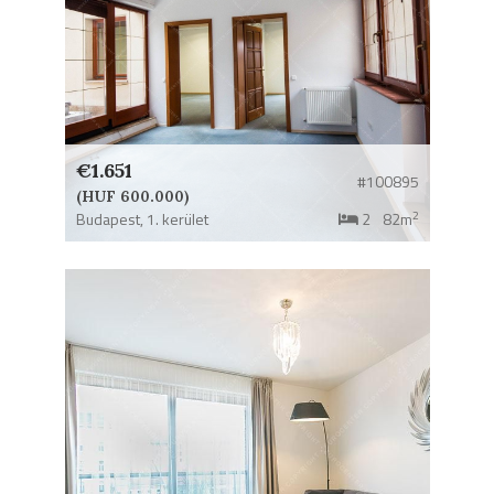
€1.651
#100895
(HUF 600.000)
2
Budapest,
1. kerület
2
82m