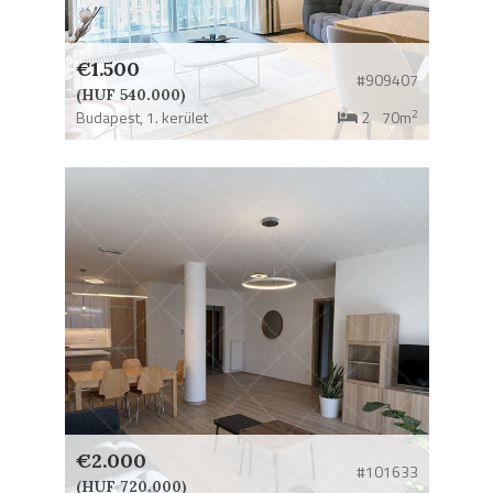
€1.500
#909407
(HUF 540.000)
2
Budapest,
1. kerület
2
70m
€2.000
#101633
(HUF 720.000)