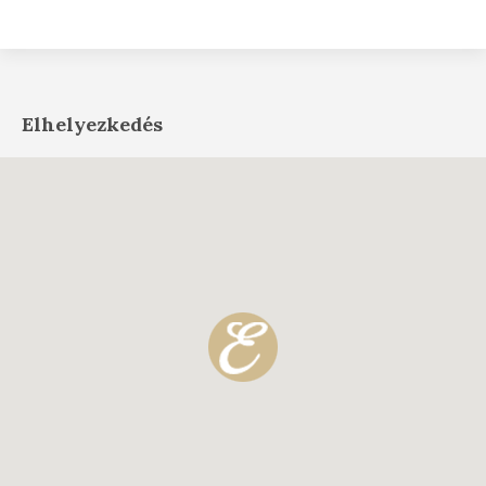
Elhelyezkedés