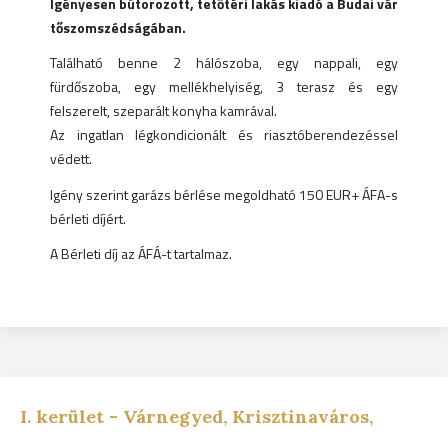
Igényesen bútorozott, tetőtéri lakás kiadó a Budai vár
tőszomszédságában.
Található benne 2 hálószoba, egy nappali, egy
fürdőszoba, egy mellékhelyiség, 3 terasz és egy
felszerelt, szeparált konyha kamrával.
Az ingatlan légkondicionált és riasztóberendezéssel
védett.
Igény szerint garázs bérlése megoldható 150 EUR+ ÁFA-s
bérleti díjért.
A Bérleti díj az ÁFÁ-t tartalmaz.
I.
kerület -
Várnegyed, Krisztinaváros,