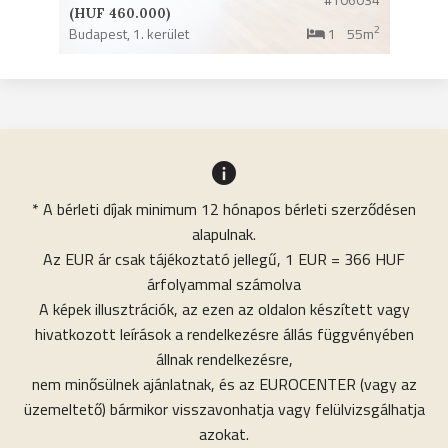
(HUF 460.000)
2
Budapest,
1. kerület
1
55m
* A bérleti díjak minimum 12 hónapos bérleti szerződésen
alapulnak.
Az EUR ár csak tájékoztató jellegű, 1 EUR = 366 HUF
árfolyammal számolva
A képek illusztrációk, az ezen az oldalon készített vagy
hivatkozott leírások a rendelkezésre állás függvényében
állnak rendelkezésre,
nem minősülnek ajánlatnak, és az EUROCENTER (vagy az
üzemeltető) bármikor visszavonhatja vagy felülvizsgálhatja
azokat.