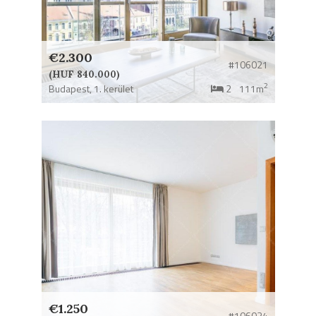
€2.300
#106021
(HUF 840.000)
2
Budapest,
1. kerület
2
111m
€1.250
#106034