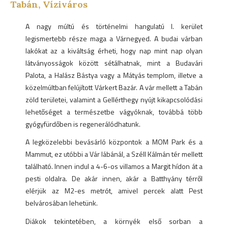
Tabán, Víziváros
A nagy múltú és történelmi hangulatú I. kerület
legismertebb része maga a Várnegyed. A budai várban
lakókat az a kiváltság érheti, hogy nap mint nap olyan
látványosságok között sétálhatnak, mint a Budavári
Palota, a Halász Bástya vagy a Mátyás templom, illetve a
közelmúltban felújított Várkert Bazár. A vár mellett a Tabán
zöld területei, valamint a Gellérthegy nyújt kikapcsolódási
lehetőséget a természetbe vágyóknak, továbbá több
gyógyfürdőben is regenerálódhatunk.
A legközelebbi bevásárló központok a MOM Park és a
Mammut, ez utóbbi a Vár lábánál, a Széll Kálmán tér mellett
található. Innen indul a 4-6-os villamos a Margit hídon át a
pesti oldalra. De akár innen, akár a Batthyány térről
elérjük az M2-es metrót, amivel percek alatt Pest
belvárosában lehetünk.
Diákok tekintetében, a környék első sorban a