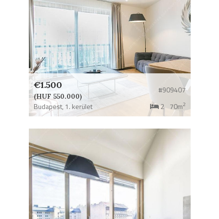
€1.500
#909407
(HUF 550.000)
2
Budapest,
1. kerület
2
70m