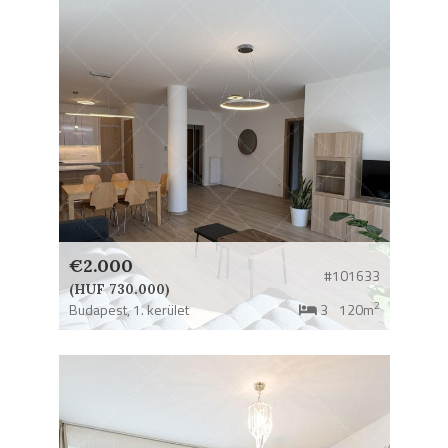
€2.000
#101633
(HUF 730.000)
2
Budapest,
1. kerület
3
120m