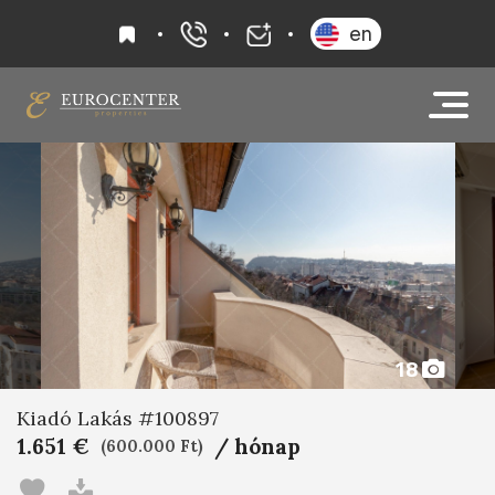
kedvencek
en
+36 20 919 0005
info@eurocenter
18
Kiadó Lakás #100897
1.651 €
/ hónap
(600.000 Ft)