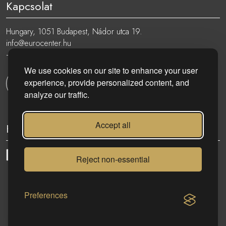
Kapcsolat
Hungary, 1051 Budapest, Nádor utca 19.
info@eurocenter.hu
+36 20 919 0005
We use cookies on our site to enhance your user
experience, provide personalized content, and
Kapcsolatfelvétel
analyze our traffic.
Accept all
Kövess minket:
Reject non-essential
eurocenter.hu
| 2023 © | Minden jog fenntartva!
Preferences
KAPCSOLAT