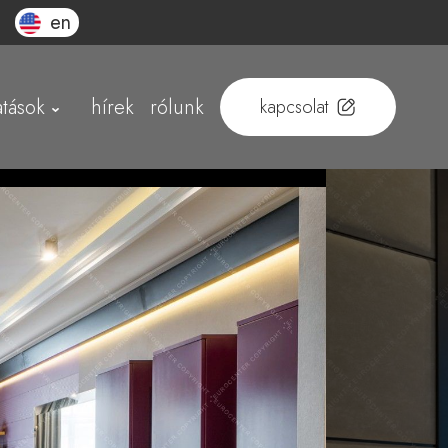
en
atások
hírek
rólunk
kapcsolat