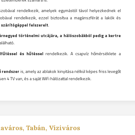
szobával rendelkezik, amelyek egymástól távol helyezkednek el
obával rendelkezik, ezzel biztosítva a magánszférát a lakók és
 szárítógéppel felszerelt
.
árnegyed történelmi utcájára, a hálószobákból pedig a kertre
alálható.
lfűtéssel és hűtéssel
rendelkezik. A csapvíz hőmérséklete a
ő rendszer
is, amely az ablakok kinyitása nélkül képes friss levegőt
n 4 TV van, és a saját WiFi hálózattal rendelkezik.
aváros, Tabán, Víziváros