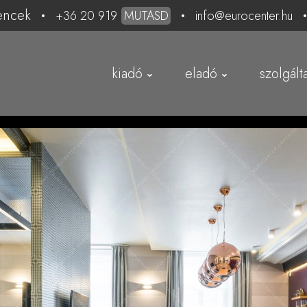
encek
+36 20 919
MUTASD
info@eurocenter.hu
kiadó
eladó
szolgált