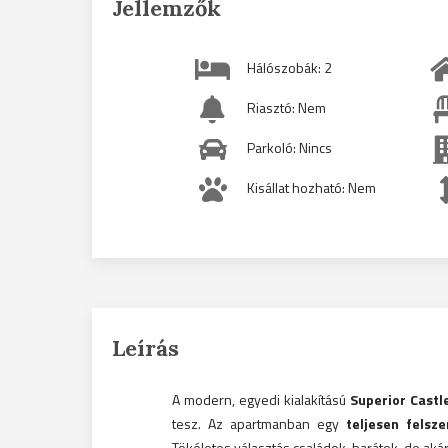
Jellemzők
Hálószobák: 2
Riasztó: Nem
Parkoló: Nincs
Kisállat hozható: Nem
Leírás
A modern, egyedi kialakítású
Superior Cast
tesz. Az apartmanban egy
teljesen felsz
Tökéletes választás családok, barátok, de aká