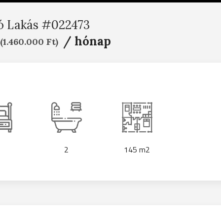
ó Lakás #022473
/ hónap
(1.460.000 Ft)
2
145 m2