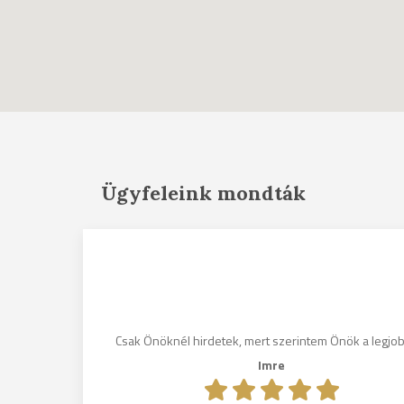
Ügyfeleink mondták
gosak, és
ni fogom
Csak Önöknél hirdetek, mert szerintem Önök a legjo
nek.
Imre