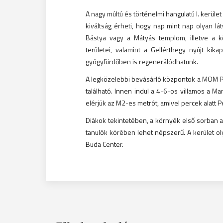
A nagy múltú és történelmi hangulatú I. kerül
kiváltság érheti, hogy nap mint nap olyan lá
Bástya vagy a Mátyás templom, illetve a kö
területei, valamint a Gellérthegy nyújt ki
gyógyfürdőben is regenerálódhatunk.
A legközelebbi bevásárló központok a MOM Par
található. Innen indul a 4-6-os villamos a Mar
elérjük az M2-es metrót, amivel percek alatt 
Diákok tekintetében, a környék első sorban 
tanulók körében lehet népszerű. A kerület o
Buda Center.