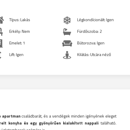
Típus: Lakás
Légkondícionált: Igen
Erkély: Nem
Fürdőszoba: 2
Emelet: 1
Bútorozva: Igen
Lift: Igen
Kilátás: Utcára néző
le apartman
családbarát, és a vendégek minden igényének eleget
erelt konyha és egy gyönyörűen kialakított nappali
található.
r üzletemberek számára is.