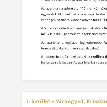
Az apartman alapterülete 145 m2. Két háló
egymástól. Mindkét hálószoba saját fürdősz
vendégeik számára. A mosókonyha
mosó- és
A Superior Castle Apartment nappalijából a
V
nyílik kilátás
. Egy emelettel a földszint felett t
Az apartman a legújabb, legmodernebb
fa
termosztátokkal könnyen szabályozható.
A modern funkciók közé tartozik a
szellőztet
biztosítani a lakásban. Az apartmanban összese
I.
kerület -
Várnegyed, Krisztin