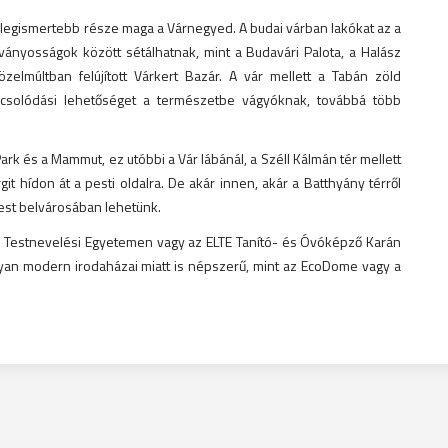
et legismertebb része maga a Várnegyed. A budai várban lakókat az a
tványosságok között sétálhatnak, mint a Budavári Palota, a Halász
zelmúltban felújított Várkert Bazár. A vár mellett a Tabán zöld
kapcsolódási lehetőséget a természetbe vágyóknak, továbbá több
k és a Mammut, ez utóbbi a Vár lábánál, a Széll Kálmán tér mellett
git hídon át a pesti oldalra. De akár innen, akár a Batthyány térről
Pest belvárosában lehetünk.
a Testnevelési Egyetemen vagy az ELTE Tanító- és Óvóképző Karán
lyan modern irodaházai miatt is népszerű, mint az EcoDome vagy a