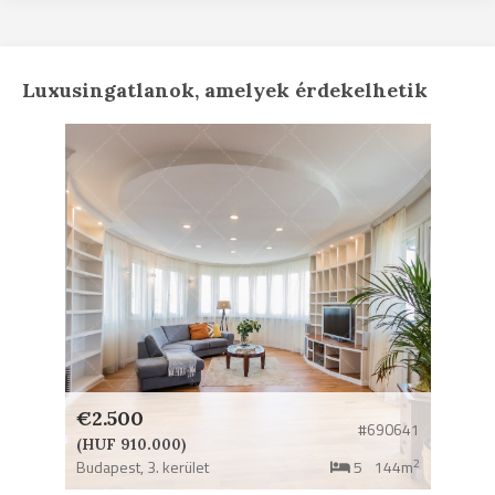
Luxusingatlanok, amelyek érdekelhetik
€2.500
#690641
(HUF 910.000)
2
Budapest,
3. kerület
5
144m