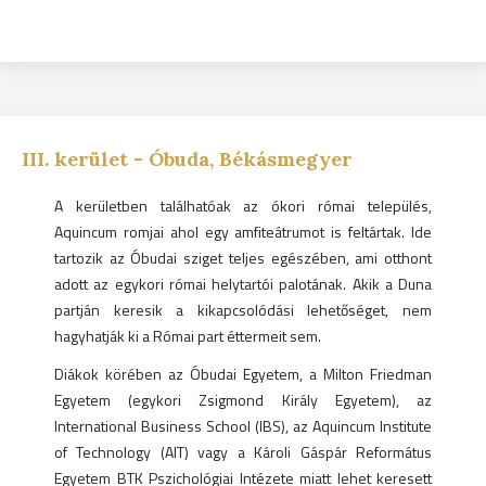
III.
kerület -
Óbuda, Békásmegyer
A kerületben találhatóak az ókori római település,
Aquincum romjai ahol egy amfiteátrumot is feltártak. Ide
tartozik az Óbudai sziget teljes egészében, ami otthont
adott az egykori római helytartói palotának. Akik a Duna
partján keresik a kikapcsolódási lehetőséget, nem
hagyhatják ki a Római part éttermeit sem.
Diákok körében az Óbudai Egyetem, a Milton Friedman
Egyetem (egykori Zsigmond Király Egyetem), az
International Business School (IBS), az Aquincum Institute
of Technology (AIT) vagy a Károli Gáspár Református
Egyetem BTK Pszichológiai Intézete miatt lehet keresett