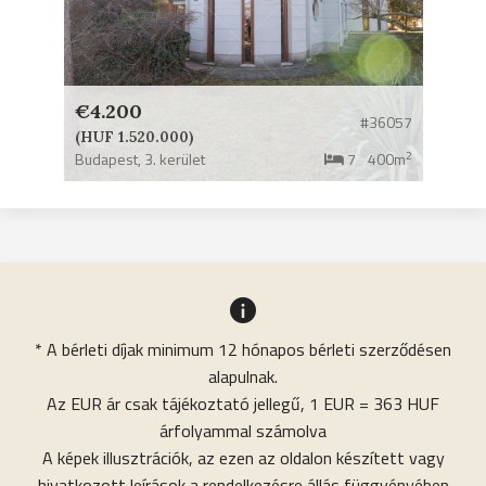
€4.200
#36057
(HUF 1.520.000)
2
Budapest,
3. kerület
7
400m
* A bérleti díjak minimum 12 hónapos bérleti szerződésen
alapulnak.
Az EUR ár csak tájékoztató jellegű, 1 EUR = 363 HUF
árfolyammal számolva
A képek illusztrációk, az ezen az oldalon készített vagy
hivatkozott leírások a rendelkezésre állás függvényében