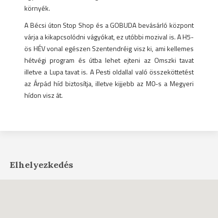
környék.
A Bécsi úton Stop Shop és a GOBUDA bevásárló központ
várja a kikapcsolódni vágyókat, ez utóbbi mozival is. A H5-
ös HÉV vonal egészen Szentendréig visz ki, ami kellemes
hétvégi program és útba lehet ejteni az Omszki tavat
illetve a Lupa tavat is. A Pesti oldallal való összeköttetést
az Árpád híd biztosítja, illetve kijjebb az M0-s a Megyeri
hídon visz át.
Elhelyezkedés