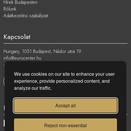
Hírek Budapesten
Rólunk
Adatkezelési szabályzat
Kapcsolat
Hungary, 1051 Budapest, Nádor utca 19.
info@eurocenter.hu
+36 20 919 0005
We use cookies on our site to enhance your user
experience, provide personalized content, and
Kapcsolatfelvétel
analyze our traffic.
Accept all
Kövess minket:
Reject non-essential