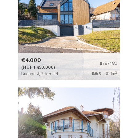
€4.000
#787180
(HUF 1.450.000)
2
Budapest,
3. kerület
5
300m