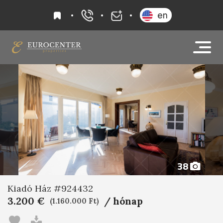
kedvencek
en
+36 20 919 0005
info@eurocenter
38
Kiadó Ház #924432
3.200 €
/ hónap
(1.160.000 Ft)