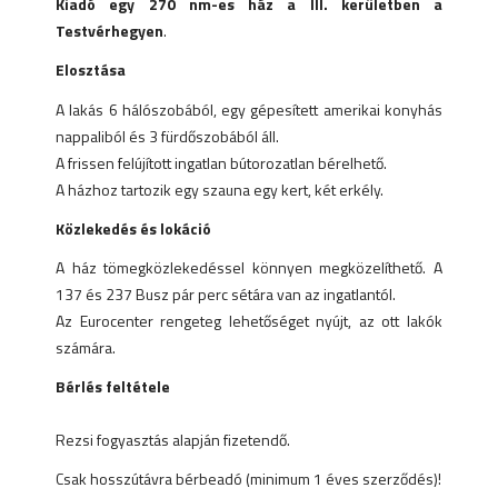
Kiadó egy 270 nm-es ház a III. kerületben a
Testvérhegyen
.
Elosztása
A lakás 6 hálószobából, egy gépesített amerikai konyhás
nappaliból és 3 fürdőszobából áll.
A frissen felújított ingatlan bútorozatlan bérelhető.
A házhoz tartozik egy szauna egy kert, két erkély.
Közlekedés és lokáció
A ház tömegközlekedéssel könnyen megközelíthető. A
137 és 237 Busz pár perc sétára van az ingatlantól.
Az Eurocenter rengeteg lehetőséget nyújt, az ott lakók
számára.
Bérlés feltétele
Rezsi fogyasztás alapján fizetendő.
Csak hosszútávra bérbeadó (minimum 1 éves szerződés)!