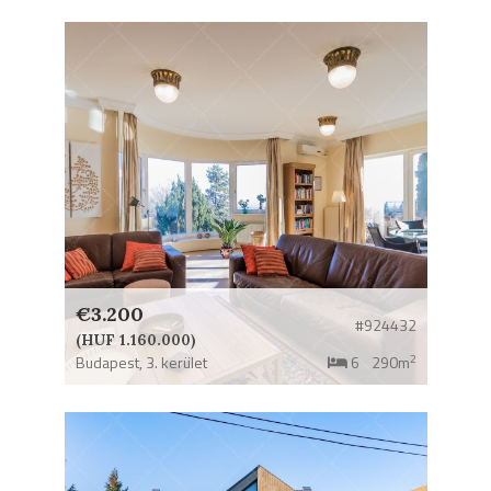
€3.200
#924432
(HUF 1.160.000)
2
Budapest,
3. kerület
6
290m