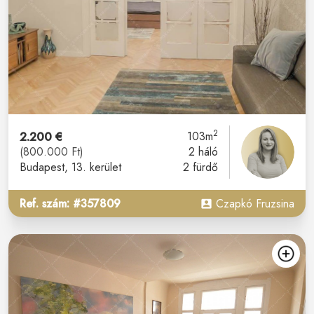
2
2.200 €
103m
(800.000 Ft)
2 háló
Budapest
, 13. kerület
2 fürdő
Ref. szám: #357809
Czapkó Fruzsina