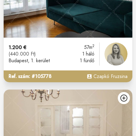
2
1.200 €
57m
(440.000 Ft)
1 háló
Budapest
, 1. kerület
1 fürdő
Ref. szám: #105778
Czapkó Fruzsina