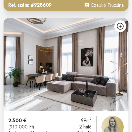
Ref. szám: #928609
Czapkó Fruzsina
2
2.500 €
99m
(910.000 Ft)
2 háló