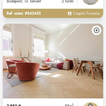
Budapest
, 13. kerület
2 fürdő
Ref. szám: #863453
Czapkó Fruzsina
2
85m