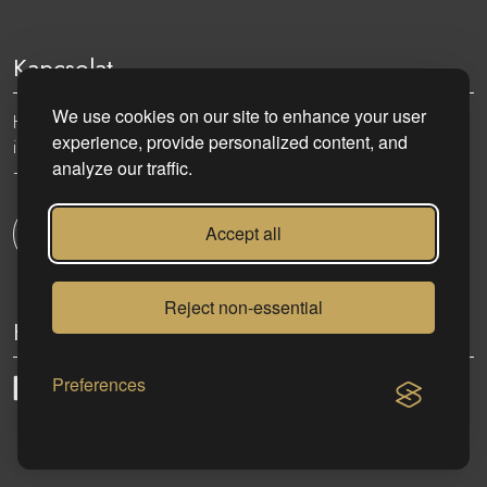
Kapcsolat
We use cookies on our site to enhance your user
Hungary, 1051 Budapest, Nádor utca 19.
experience, provide personalized content, and
info@eurocenter.hu
analyze our traffic.
+36 20 919 0005
Accept all
Kapcsolatfelvétel
Reject non-essential
Kövess minket:
Preferences
eurocenter.hu
| 2023 © | Minden jog fenntartva!