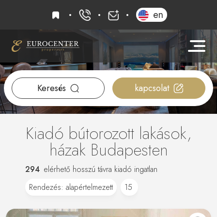
kedvencek
en
+36 20 919 0005
info@eurocenter
Keresés
kapcsolat
Kiadó bútorozott lakások,
házak Budapesten
294
elérhető hosszú távra kiadó ingatlan