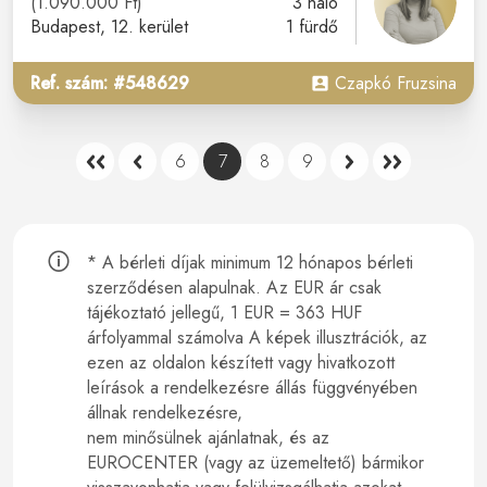
(1.090.000 Ft)
3 háló
Budapest
, 12. kerület
1 fürdő
Ref. szám: #548629
Czapkó Fruzsina
6
7
8
9
* A bérleti díjak minimum 12 hónapos bérleti
szerződésen alapulnak.
Az EUR ár csak
tájékoztató jellegű, 1 EUR = 363 HUF
árfolyammal számolva A képek illusztrációk, az
ezen az oldalon készített vagy hivatkozott
leírások a rendelkezésre állás függvényében
állnak rendelkezésre,
nem minősülnek ajánlatnak, és az
EUROCENTER (vagy az üzemeltető) bármikor