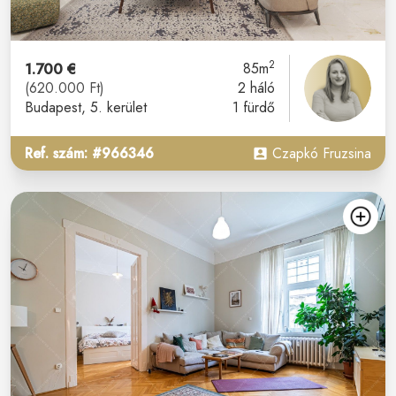
2
1.700 €
85m
(620.000 Ft)
2 háló
Budapest
, 5. kerület
1 fürdő
Ref. szám: #966346
Czapkó Fruzsina