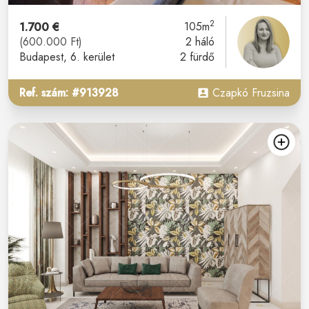
2
1.700 €
105m
(600.000 Ft)
2 háló
Budapest
, 6. kerület
2 fürdő
Ref. szám: #913928
Czapkó Fruzsina