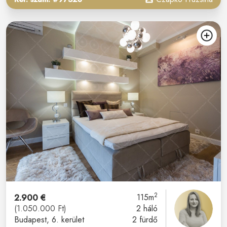
2
2.900 €
115m
(1.050.000 Ft)
2 háló
Budapest
, 6. kerület
2 fürdő