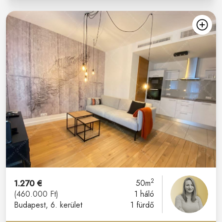
2
1.270 €
50m
(460.000 Ft)
1 háló
Budapest
, 6. kerület
1 fürdő