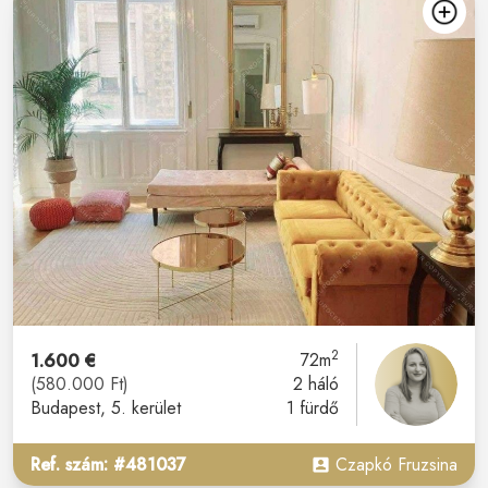
2
1.600 €
72m
(580.000 Ft)
2 háló
Budapest
, 5. kerület
1 fürdő
Ref. szám: #481037
Czapkó Fruzsina