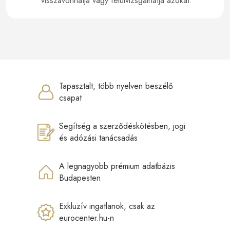
visszavonhatja vagy felülvizsgálhatja azokat.
Tapasztalt, több nyelven beszélő
csapat
Segítség a szerződéskötésben, jogi
és adózási tanácsadás
A legnagyobb prémium adatbázis
Budapesten
Exkluzív ingatlanok, csak az
eurocenter.hu-n