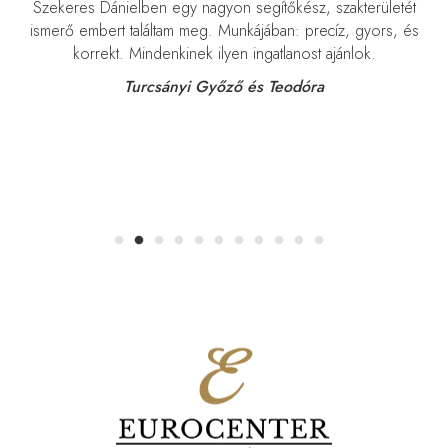
m
Szekeres Dánielben egy nagyon segítőkész, szakterületét
nk
ismerő embert találtam meg. Munkájában: precíz, gyors, és
t
korrekt. Mindenkinek ilyen ingatlanost ajánlok.
Turcsányi Győző és Teodóra