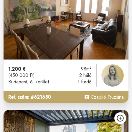
2
1.200 €
98m
(450.000 Ft)
2 háló
Budapest
, 6. kerület
1 fürdő
Ref. szám: #621650
Czapkó Fruzsina