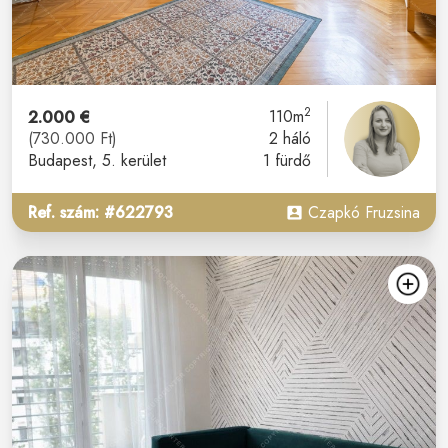
2
2.000 €
110m
(730.000 Ft)
2 háló
Budapest
, 5. kerület
1 fürdő
Ref. szám: #622793
Czapkó Fruzsina