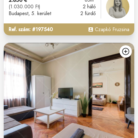
2.850 €
(1.030.000 Ft)
2 háló
Budapest
, 5. kerület
2 fürdő
Ref. szám: #197540
Czapkó Fruzsina