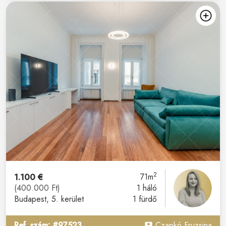
2
1.100 €
71m
(400.000 Ft)
1 háló
Budapest
, 5. kerület
1 fürdő
Ref. szám: #97523
Czapkó Fruzsina