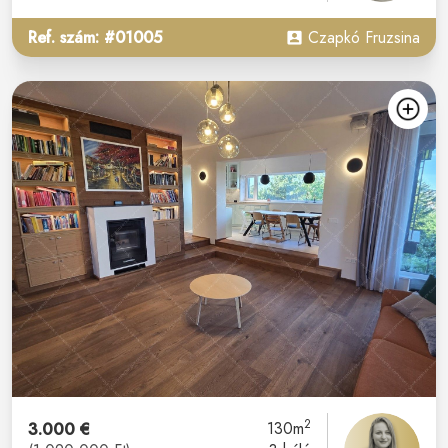
Ref. szám: #01005
Czapkó Fruzsina
2
3.000 €
130m