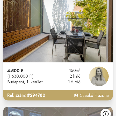
2
4.500 €
150m
(1.630.000 Ft)
2 háló
Budapest
, 1. kerület
1 fürdő
Ref. szám: #294780
Czapkó Fruzsina