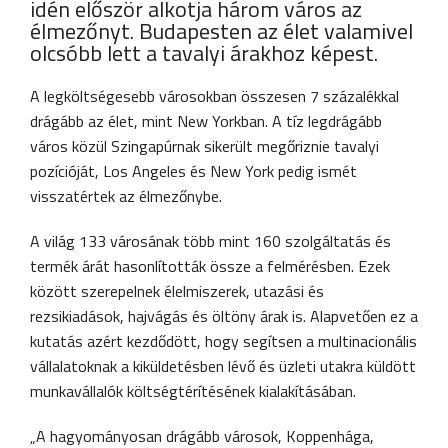
idén először alkotja három város az
élmezőnyt. Budapesten az élet valamivel
olcsóbb lett a tavalyi árakhoz képest.
A legköltségesebb városokban összesen 7 százalékkal
drágább az élet, mint New Yorkban. A tíz legdrágább
város közül Szingapúrnak sikerült megőriznie tavalyi
pozícióját, Los Angeles és New York pedig ismét
visszatértek az élmezőnybe.
A világ 133 városának több mint 160 szolgáltatás és
termék árát hasonlították össze a felmérésben. Ezek
között szerepelnek élelmiszerek, utazási és
rezsikiadások, hajvágás és öltöny árak is. Alapvetően ez a
kutatás azért kezdődött, hogy segítsen a multinacionális
vállalatoknak a kiküldetésben lévő és üzleti utakra küldött
munkavállalók költségtérítésének kialakításában.
„A hagyományosan drágább városok, Koppenhága,