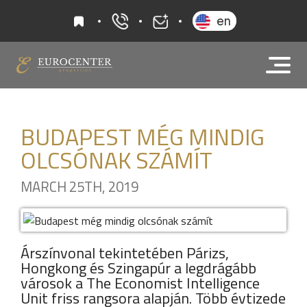
kedvencek
en
+36 20 919 0005
info@eurocenter
BUDAPEST MÉG MINDIG
OLCSÓNAK SZÁMÍT
MARCH 25TH, 2019
Árszínvonal tekintetében Párizs,
Hongkong és Szingapúr a legdrágább
városok a The Economist Intelligence
Unit friss rangsora alapján. Több évtizede