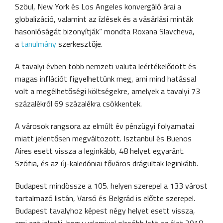
Szöul, New York és Los Angeles konvergáló árai a
globalizáció, valamint az ízlések és a vásárlási minták
hasonlóságát bizonyítják” mondta Roxana Slavcheva,
a
tanulmány
szerkesztője.
A tavalyi évben több nemzeti valuta leértékelődött és
magas inflációt figyelhettünk meg, ami mind hatással
volt a megélhetőségi költségekre, amelyek a tavalyi 73
százalékról 69 százalékra csökkentek.
A városok rangsora az elmúlt év pénzügyi folyamatai
miatt jelentősen megváltozott. Isztanbul és Buenos
Aires esett vissza a leginkább, 48 helyet egyaránt.
Szófia, és az új-kaledóniai főváros drágultak leginkább.
Budapest mindössze a 105. helyen szerepel a 133 várost
tartalmazó listán, Varsó és Belgrád is előtte szerepel.
Budapest tavalyhoz képest négy helyet esett vissza,