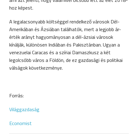
ami azt jelenti, hogy valamivel olcsóbb lett az élet 2018-
hoz képest.
A legalacsonyabb költséggel rendelkező városok Dél-
Amerikában és Ázsiában találhatók, mert a legjobb ár-
érték arányt hagyományosan a dél-ázsiai városok
kínálják, különösen Indiában és Pakisztánban. Ugyan a
venezuelai Caracas és a szíriai Damaszkusz a két
legolcsóbb város a Földön, de ez gazdasági és politikai
válságok következménye.
Forrás:
Világgazdaság
Economist