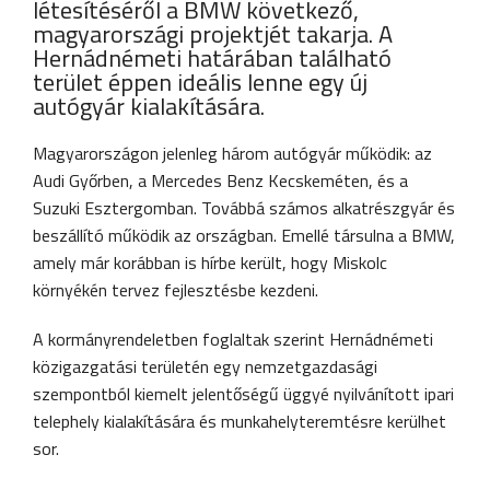
létesítéséről a BMW következő,
magyarországi projektjét takarja. A
Hernádnémeti határában található
terület éppen ideális lenne egy új
autógyár kialakítására.
Magyarországon jelenleg három autógyár működik: az
Audi Győrben, a Mercedes Benz Kecskeméten, és a
Suzuki Esztergomban. Továbbá számos alkatrészgyár és
beszállító működik az országban. Emellé társulna a BMW,
amely már korábban is hírbe került, hogy Miskolc
környékén tervez fejlesztésbe kezdeni.
A kormányrendeletben foglaltak szerint Hernádnémeti
közigazgatási területén egy nemzetgazdasági
szempontból kiemelt jelentőségű üggyé nyilvánított ipari
telephely kialakítására és munkahelyteremtésre kerülhet
sor.