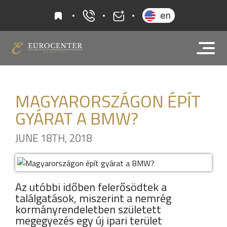
kedvencek
en
+36 20 919 0005
info@eurocenter
MAGYARORSZÁGON ÉPÍT
GYÁRAT A BMW?
JUNE 18TH, 2018
Az utóbbi időben felerősödtek a
találgatások, miszerint a nemrég
kormányrendeletben született
megegyezés egy új ipari terület