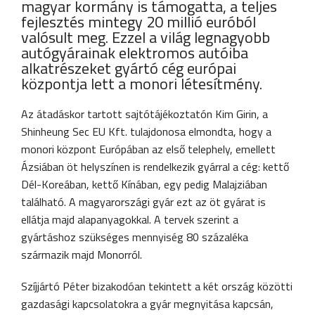
magyar kormány is támogatta, a teljes
fejlesztés mintegy 20 millió euróból
valósult meg. Ezzel a világ legnagyobb
autógyárainak elektromos autóiba
alkatrészeket gyártó cég európai
központja lett a monori létesítmény.
Az átadáskor tartott sajtótájékoztatón Kim Girin, a
Shinheung Sec EU Kft. tulajdonosa elmondta, hogy a
monori központ Európában az első telephely, emellett
Ázsiában öt helyszínen is rendelkezik gyárral a cég: kettő
Dél-Koreában, kettő Kínában, egy pedig Malajziában
található. A magyarországi gyár ezt az öt gyárat is
ellátja majd alapanyagokkal. A tervek szerint a
gyártáshoz szükséges mennyiség 80 százaléka
származik majd Monorról.
Szíjjártó Péter bizakodóan tekintett a két ország közötti
gazdasági kapcsolatokra a gyár megnyitása kapcsán,