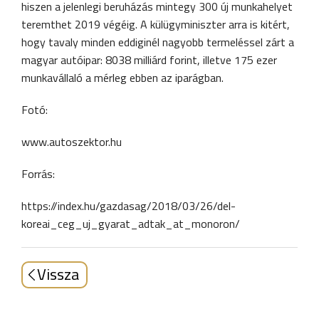
hiszen a jelenlegi beruházás mintegy 300 új munkahelyet
teremthet 2019 végéig. A külügyminiszter arra is kitért,
hogy tavaly minden eddiginél nagyobb termeléssel zárt a
magyar autóipar: 8038 milliárd forint, illetve 175 ezer
munkavállaló a mérleg ebben az iparágban.
Fotó:
www.autoszektor.hu
Forrás:
https://index.hu/gazdasag/2018/03/26/del-
koreai_ceg_uj_gyarat_adtak_at_monoron/
Vissza