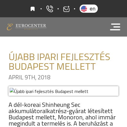
kedvencek
en
+36 20 919 0005
info@eurocenter
ÚJABB IPARI FEJLESZTÉS
BUDAPEST MELLETT
APRIL 9TH, 2018
A dél-koreai Shinheung Sec
akkumulátoralkatrész-gyárat létesített
Budapest mellett, Monoron, ahol immár
megindult a termelés is. A beruházást a