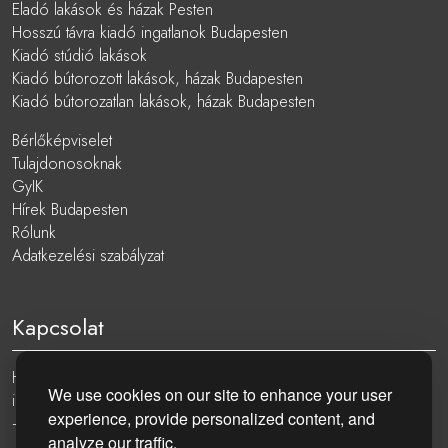
Eladó lakások és házak Pesten
Hosszú távra kiadó ingatlanok Budapesten
Kiadó stúdió lakások
Kiadó bútorozott lakások, házak Budapesten
Kiadó bútorozatlan lakások, házak Budapesten
Bérlőképviselet
Tulajdonosoknak
GyIK
Hírek Budapesten
Rólunk
Adatkezelési szabályzat
Kapcsolat
Hungary, 1051 Budapest, Nádor utca 19.
We use cookies on our site to enhance your user
info@eurocenter.hu
experience, provide personalized content, and
+36 20 919 0005
analyze our traffic.