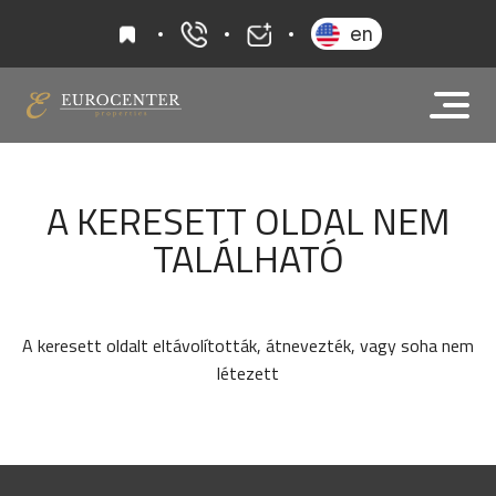
kedvencek
en
+36 20 919 0005
info@eurocenter
A KERESETT OLDAL NEM
TALÁLHATÓ
A keresett oldalt eltávolították, átnevezték, vagy soha nem
létezett