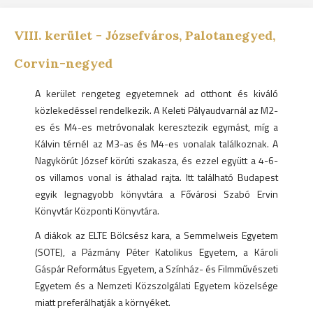
VIII.
kerület -
Józsefváros, Palotanegyed,
Corvin-negyed
A kerület rengeteg egyetemnek ad otthont és kiváló
közlekedéssel rendelkezik. A Keleti Pályaudvarnál az M2-
es és M4-es metróvonalak keresztezik egymást, míg a
Kálvin térnél az M3-as és M4-es vonalak találkoznak. A
Nagykörút József körúti szakasza, és ezzel együtt a 4-6-
os villamos vonal is áthalad rajta. Itt található Budapest
egyik legnagyobb könyvtára a Fővárosi Szabó Ervin
Könyvtár Központi Könyvtára.
A diákok az ELTE Bölcsész kara, a Semmelweis Egyetem
(SOTE), a Pázmány Péter Katolikus Egyetem, a Károli
Gáspár Református Egyetem, a Színház- és Filmművészeti
Egyetem és a Nemzeti Közszolgálati Egyetem közelsége
miatt preferálhatják a környéket.