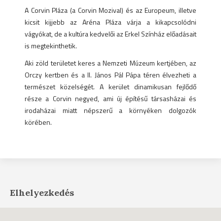
A Corvin Pláza (a Corvin Mozival) és az Europeum, illetve
kicsit kijjebb az Aréna Pláza várja a kikapcsolódni
vágyókat, de a kultúra kedvelői az Erkel Színház előadásait
is megtekinthetik.
Aki zöld területet keres a Nemzeti Múzeum kertjében, az
Orczy kertben és a II. János Pál Pápa téren élvezheti a
természet közelségét. A kerület dinamikusan fejlődő
része a Corvin negyed, ami új építésű társasházai és
irodaházai miatt népszerű a környéken dolgozók
körében.
Elhelyezkedés