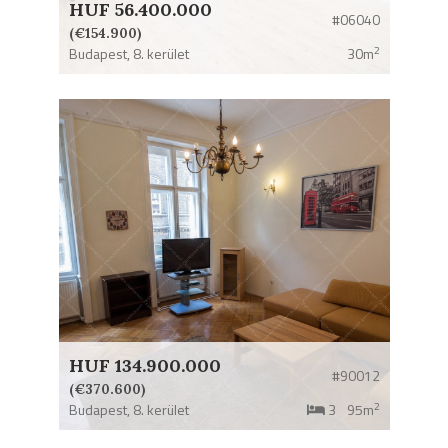
HUF 56.400.000
#06040
(€154.900)
2
Budapest,
8. kerület
30m
HUF 134.900.000
#90012
(€370.600)
2
Budapest,
8. kerület
3
95m