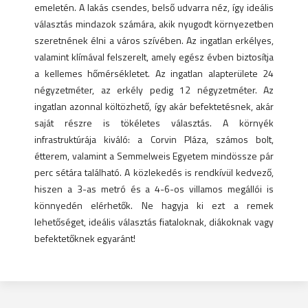
emeletén. A lakás csendes, belső udvarra néz, így ideális
választás mindazok számára, akik nyugodt környezetben
szeretnének élni a város szívében. Az ingatlan erkélyes,
valamint klímával felszerelt, amely egész évben biztosítja
a kellemes hőmérsékletet. Az ingatlan alapterülete 24
négyzetméter, az erkély pedig 12 négyzetméter. Az
ingatlan azonnal költözhető, így akár befektetésnek, akár
saját részre is tökéletes választás. A környék
infrastruktúrája kiváló: a Corvin Pláza, számos bolt,
étterem, valamint a Semmelweis Egyetem mindössze pár
perc sétára található. A közlekedés is rendkívül kedvező,
hiszen a 3-as metró és a 4-6-os villamos megállói is
könnyedén elérhetők. Ne hagyja ki ezt a remek
lehetőséget, ideális választás fiataloknak, diákoknak vagy
befektetőknek egyaránt!