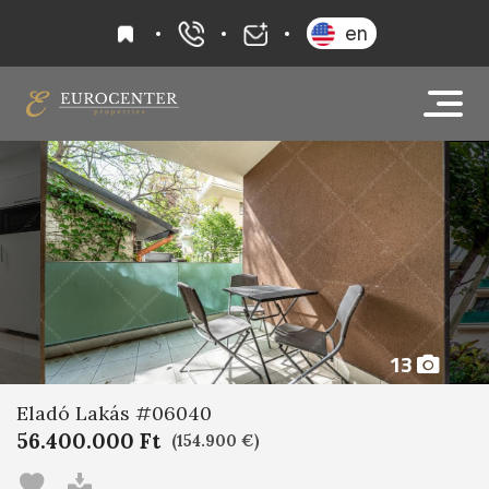
kedvencek
en
+36 20 919 0005
info@eurocenter
13
Eladó Lakás #06040
56.400.000 Ft
(154.900 €)