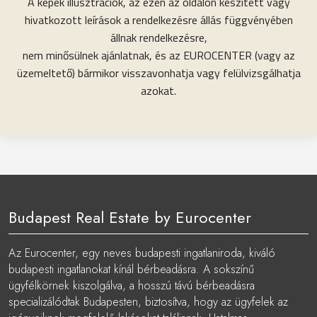
A képek illusztrációk, az ezen az oldalon készített vagy
hivatkozott leírások a rendelkezésre állás függvényében
állnak rendelkezésre,
nem minősülnek ajánlatnak, és az EUROCENTER (vagy az
üzemeltető) bármikor visszavonhatja vagy felülvizsgálhatja
azokat.
Budapest Real Estate by Eurocenter
Az Eurocenter, egy neves budapesti ingatlaniroda, kiváló
budapesti ingatlanokat kínál bérbeadásra. A sokszínű
ügyfélkörnek kiszolgálva, a hosszú távú bérbeadásra
specializálódtak Budapesten, biztosítva, hogy az ügyfelek az