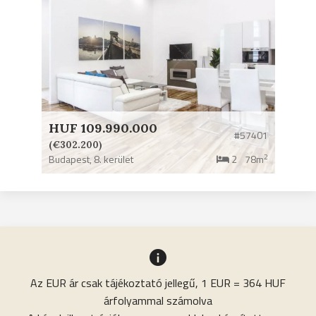
HUF 109.990.000
#57401
(€302.200)
2
Budapest,
8. kerület
2
78m
Az EUR ár csak tájékoztató jellegű, 1 EUR = 364 HUF
árfolyammal számolva