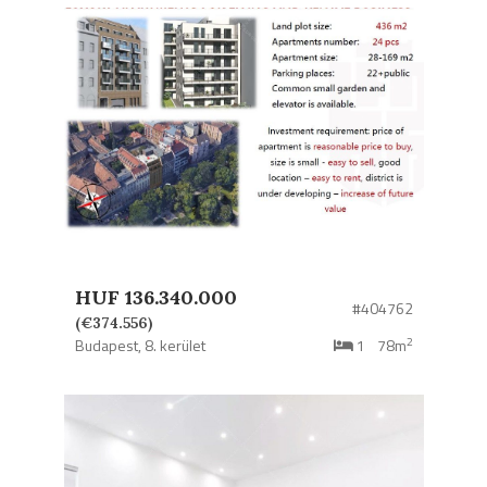
HUF 136.340.000
#404762
(€374.556)
2
Budapest,
8. kerület
1
78m