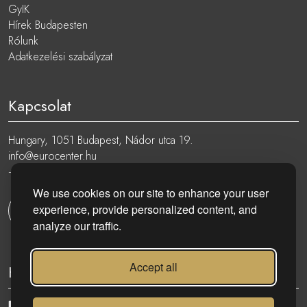
GyIK
Hírek Budapesten
Rólunk
Adatkezelési szabályzat
Kapcsolat
Hungary, 1051 Budapest, Nádor utca 19.
info@eurocenter.hu
+36 20 919 0005
We use cookies on our site to enhance your user
experience, provide personalized content, and
Kapcsolatfelvétel
analyze our traffic.
Accept all
Kövess minket: