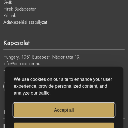
GyIK
Hírek Budapesten
Rólunk
Adatkezelési szabályzat
Kapcsolat
Hungary, 1051 Budapest, Nádor utca 19.
info@eurocenter.hu
+36 20 919 0005
We use cookies on our site to enhance your user
experience, provide personalized content, and
Kapcsolatfelvétel
analyze our traffic.
Accept all
Kövess minket: