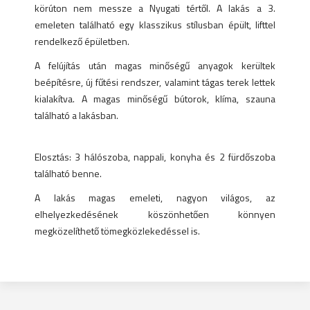
körúton nem messze a Nyugati tértől. A lakás a 3.
emeleten található egy klasszikus stílusban épült, lifttel
rendelkező épületben.
A felújítás után magas minőségű anyagok kerültek
beépítésre, új fűtési rendszer, valamint tágas terek lettek
kialakítva. A magas minőségű bútorok, klíma, szauna
található a lakásban.
Elosztás: 3 hálószoba, nappali, konyha és 2 fürdőszoba
található benne.
A lakás magas emeleti, nagyon világos, az
elhelyezkedésének köszönhetően könnyen
megközelíthető tömegközlekedéssel is.