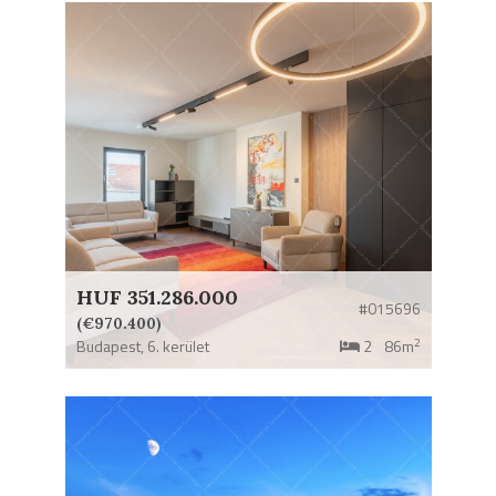
HUF 351.286.000
#015696
(€970.400)
2
Budapest,
6. kerület
2
86m