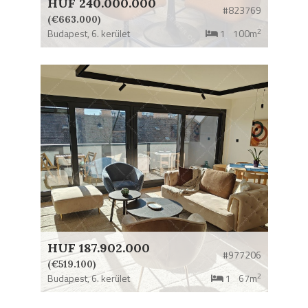
HUF 240.000.000
#823769
(€663.000)
2
Budapest,
6. kerület
1
100m
HUF 187.902.000
#977206
(€519.100)
2
Budapest,
6. kerület
1
67m