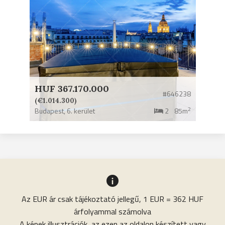
HUF 367.170.000
#646238
(€1.014.300)
2
Budapest,
6. kerület
2
85m
Az EUR ár csak tájékoztató jellegű, 1 EUR = 362 HUF
árfolyammal számolva
A képek illusztrációk, az ezen az oldalon készített vagy