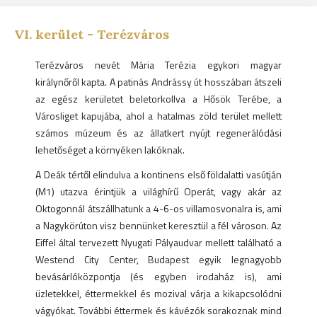
VI.
kerület -
Terézváros
Terézváros nevét Mária Terézia egykori magyar
királynőről kapta. A patinás Andrássy út hosszában átszeli
az egész kerületet beletorkollva a Hősök Terébe, a
Városliget kapujába, ahol a hatalmas zöld terület mellett
számos múzeum és az állatkert nyújt regenerálódási
lehetőséget a környéken lakóknak.
A Deák tértől elindulva a kontinens első földalatti vasútján
(M1) utazva érintjük a világhírű Operát, vagy akár az
Oktogonnál átszállhatunk a 4-6-os villamosvonalra is, ami
a Nagykörúton visz bennünket keresztül a fél városon. Az
Eiffel által tervezett Nyugati Pályaudvar mellett található a
Westend City Center, Budapest egyik legnagyobb
bevásárlóközpontja (és egyben irodaház is), ami
üzletekkel, éttermekkel és mozival várja a kikapcsolódni
vágyókat. További éttermek és kávézók sorakoznak mind