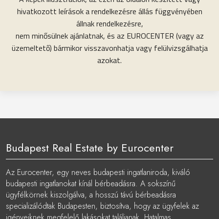
hivatkozott leírások a rendelkezésre állás függvényében
állnak rendelkezésre,
nem minősülnek ajánlatnak, és az EUROCENTER (vagy az
üzemeltető) bármikor visszavonhatja vagy felülvizsgálhatja
azokat.
Budapest Real Estate by Eurocenter
Az Eurocenter, egy neves budapesti ingatlaniroda, kiváló
budapesti ingatlanokat kínál bérbeadásra. A sokszínű
ügyfélkörnek kiszolgálva, a hosszú távú bérbeadásra
specializálódtak Budapesten, biztosítva, hogy az ügyfelek az
igényeiknek megfelelő lakásokat találjanak. Hatalmas