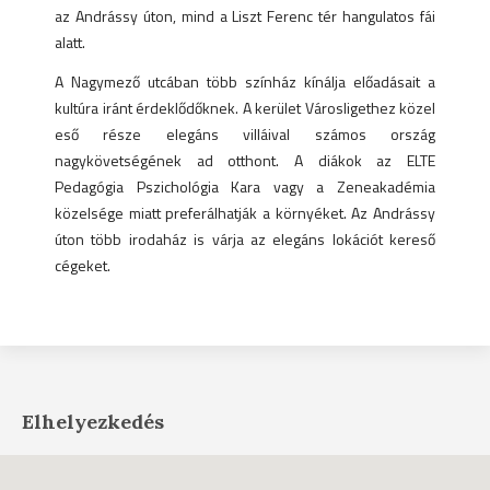
az Andrássy úton, mind a Liszt Ferenc tér hangulatos fái
alatt.
A Nagymező utcában több színház kínálja előadásait a
kultúra iránt érdeklődőknek. A kerület Városligethez közel
eső része elegáns villáival számos ország
nagykövetségének ad otthont. A diákok az ELTE
Pedagógia Pszichológia Kara vagy a Zeneakadémia
közelsége miatt preferálhatják a környéket. Az Andrássy
úton több irodaház is várja az elegáns lokációt kereső
cégeket.
Elhelyezkedés