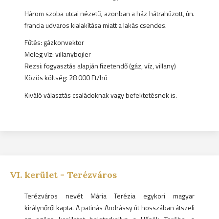
Három szoba utcai nézetű, azonban a ház hátrahúzott, ún.
francia udvaros kialakítása miatt a lakás csendes.
Fűtés: gázkonvektor
Meleg víz: villanybojler
Rezsi: fogyasztás alapján fizetendő (gáz, víz, villany)
Közös költség: 28 000 Ft/hó
Kiváló választás családoknak vagy befektetésnek is.
VI.
kerület -
Terézváros
Terézváros nevét Mária Terézia egykori magyar
királynőről kapta. A patinás Andrássy út hosszában átszeli