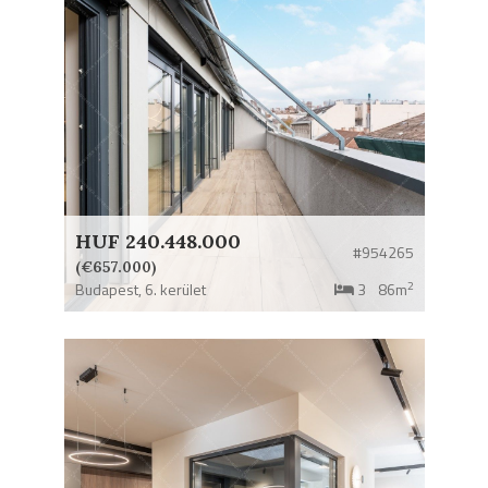
HUF 240.448.000
#954265
(€657.000)
2
Budapest,
6. kerület
3
86m