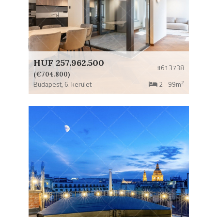
HUF 257.962.500
#613738
(€704.800)
2
Budapest,
6. kerület
2
99m