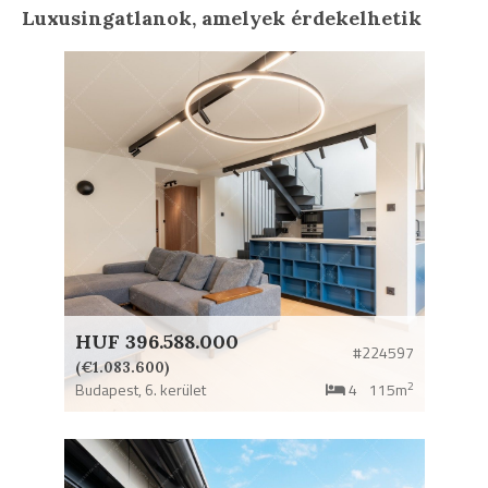
Luxusingatlanok, amelyek érdekelhetik
HUF 396.588.000
#224597
(€1.083.600)
2
Budapest,
6. kerület
4
115m