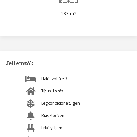
133 m2
Jellemzők
Hálószobák: 3
Típus: Lakás
Légkondícionált: Igen
Riasztó: Nem
Erkély: Igen