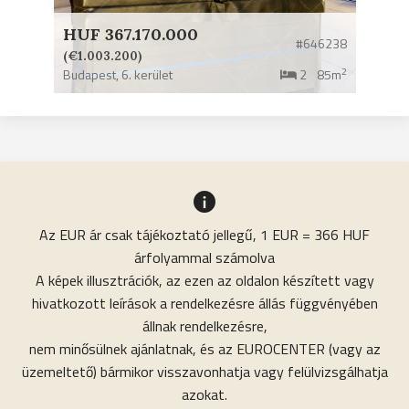
HUF 367.170.000
#646238
(€1.003.200)
2
Budapest,
6. kerület
2
85m
Az EUR ár csak tájékoztató jellegű, 1 EUR = 366 HUF
árfolyammal számolva
A képek illusztrációk, az ezen az oldalon készített vagy
hivatkozott leírások a rendelkezésre állás függvényében
állnak rendelkezésre,
nem minősülnek ajánlatnak, és az EUROCENTER (vagy az
üzemeltető) bármikor visszavonhatja vagy felülvizsgálhatja
azokat.