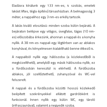
Eladásra kínálunk egy 133 nm-es, 4 szobás, emeleti
lakást liftes, tégla építésű társasházban. A belmagasság 3
méter, a nappalihoz egy 3 nm-es erkély tartozik.
A lakás kiváló elosztású: minden szoba külön bejáratú. A
bejáraton belépve egy világos, üvegfalas, tágas (10 nm-
es) előszobába érkezünk, ahonnan a nappali és a konyha
nyílik. A 38 nm-es nappali egy légtérben van az ablakos
konyhával, és kényelmesen kialakítható benne étkező is.
A nappaliból nyílik egy hálószoba (a közlekedőből is
megközelíthető), amelyből egy másik hálószoba nyílik, ez
a fürdőszobán keresztül is elérhető. A fürdőszoba
ablakos, jól szellőztethető, zuhanyzóval és WC-vel
felszerelt.
A nappali és a fürdőszoba közötti hosszú közlekedő
beépített szekrényekkel ellátott gardróbként is
funkcionál. Innen nyílik egy külön WC, egy tároló
(infraszaunával), valamint a negyedik szoba.