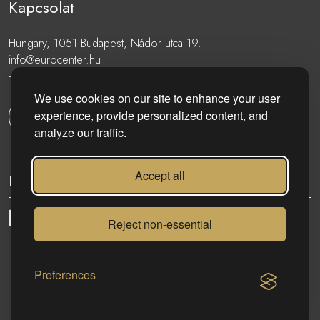
Kapcsolat
Hungary, 1051 Budapest, Nádor utca 19.
info@eurocenter.hu
+36 20 919 0005
We use cookies on our site to enhance your user
experience, provide personalized content, and
Kapcsolatfelvétel
analyze our traffic.
Accept all
Kövess minket:
Reject non-essential
eurocenter.hu
| 2023 © | Minden jog fenntartva!
Preferences
KAPCSOLAT