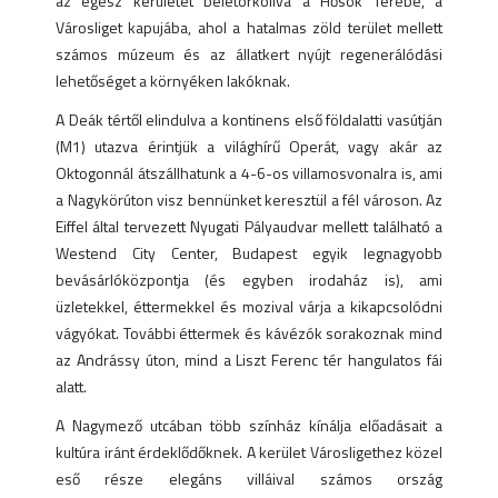
az egész kerületet beletorkollva a Hősök Terébe, a
Városliget kapujába, ahol a hatalmas zöld terület mellett
számos múzeum és az állatkert nyújt regenerálódási
lehetőséget a környéken lakóknak.
A Deák tértől elindulva a kontinens első földalatti vasútján
(M1) utazva érintjük a világhírű Operát, vagy akár az
Oktogonnál átszállhatunk a 4-6-os villamosvonalra is, ami
a Nagykörúton visz bennünket keresztül a fél városon. Az
Eiffel által tervezett Nyugati Pályaudvar mellett található a
Westend City Center, Budapest egyik legnagyobb
bevásárlóközpontja (és egyben irodaház is), ami
üzletekkel, éttermekkel és mozival várja a kikapcsolódni
vágyókat. További éttermek és kávézók sorakoznak mind
az Andrássy úton, mind a Liszt Ferenc tér hangulatos fái
alatt.
A Nagymező utcában több színház kínálja előadásait a
kultúra iránt érdeklődőknek. A kerület Városligethez közel
eső része elegáns villáival számos ország