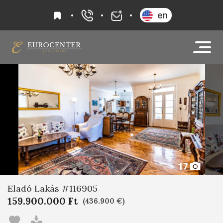
kedvencek
en
+36 20 919 0005
info@eurocenter
17
Eladó Lakás #116905
159.900.000 Ft
(436.900 €)