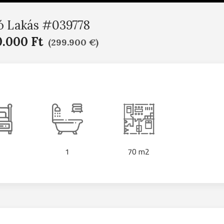
ó Lakás #039778
0.000 Ft
(299.900 €)
1
70 m2