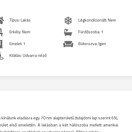
Típus: Lakás
Légkondícionált: Nem
Erkély: Nem
Fürdőszoba: 1
Emelet: 1
Bútorozva: Igen
Kilátás: Udvarra néző
ínálunk eladásra egy 70 nm alapterületű (tulajdoni lap szerint 69),
pület első emeletén. A lakásban a két hálószoba mellett amerikai
kialakításra, az ablakok az udvarra néznek, fűtése cirkós.