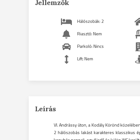
Jellemzők
Hálószobák: 2
Riasztó: Nem
Parkoló: Nincs
Lift: Nem
Leírás
VI. Andrássy úton, a Kodály Körönd közelében k
2 hálószobás lakást karakteres klasszikus é
konyhás nappali, egy fürdő és külön WC került 