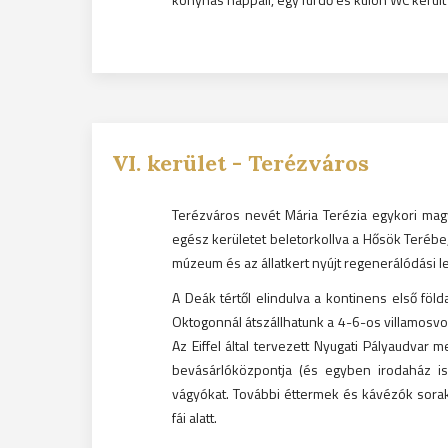
VI.
kerület -
Terézváros
Terézváros nevét Mária Terézia egykori magy
egész kerületet beletorkollva a Hősök Terébe,
múzeum és az állatkert nyújt regenerálódási 
A Deák tértől elindulva a kontinens első földa
Oktogonnál átszállhatunk a 4-6-os villamosvon
Az Eiffel által tervezett Nyugati Pályaudvar 
bevásárlóközpontja (és egyben irodaház is)
vágyókat. További éttermek és kávézók sorak
fái alatt.