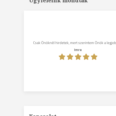
Ügyfeleink mondták
gosak, és
ni fogom
Csak Önöknél hirdetek, mert szerintem Önök a legjo
nek.
Imre