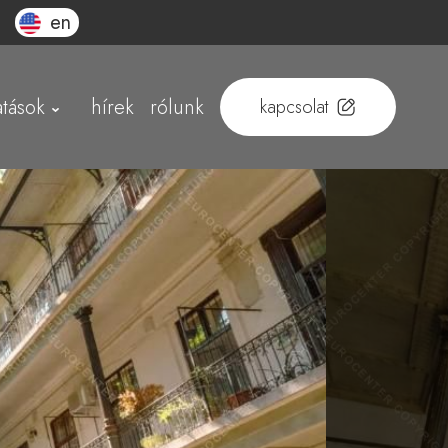
en
atások
hírek
rólunk
kapcsolat