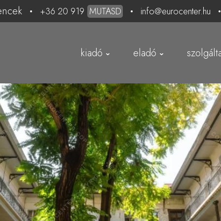
encek
+36 20 919
MUTASD
info@eurocenter.hu
kiadó
eladó
szolgált