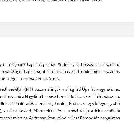
ar királynőről kapta. A patinás Andrássy út hosszában átszeli az
 a Városliget kapujába, ahol a hatalmas zöld terület mellett számos
lehetőséget a környéken lakóknak.
latti vasútján (M1) utazva érintjük a világhírű Operát, vagy akár az
alra is, ami a Nagykörúton visz bennünket keresztül a fél városon.
mellett található a Westend City Center, Budapest egyik legnagyobb
, ami üzletekkel, éttermekkel és mozival várja a kikapcsolódni
oznak mind az Andrássy úton, mind a Liszt Ferenc tér hangulatos