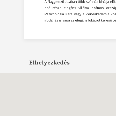
A Nagymező utcában több színház kínálja előad
eső része elegáns villáival számos orsz
Pszichológia Kara vagy a Zeneakadémia köz
irodaház is várja az elegáns lokációt kereső c
Elhelyezkedés