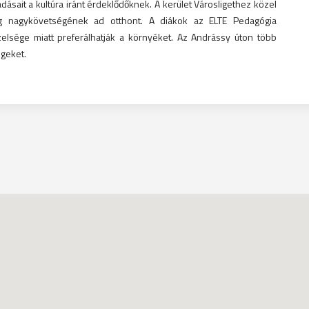
ásait a kultúra iránt érdeklődőknek. A kerület Városligethez közel
ág nagykövetségének ad otthont. A diákok az ELTE Pedagógia
elsége miatt preferálhatják a környéket. Az Andrássy úton több
égeket.