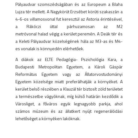
Pályaudvar szomszédságában és az Europeum a Blaha
Lujza tér mellett. A Nagykörút Erzsébet körúti szakaszán a
4-6-os villamosvonal fut keresztül az Astoria érintésével,
a Rákóczi úttal párhuzamosan az M2
metróvonal halad végig a kerület peremén. A Deák tér és
a Keleti Pályaudvar közelségének hála az M3-as és M4-
es vonalak is könnyedén elérhetőek.
A diákok az ELTE Pedagógia- Pszichológia Kara, a
Budapesti Metropolitan Egyetem, a Károli Gáspár
Református Egyetem vagy az Állatorvostudományi
Egyetem közelsége miatt preferálhatják a környéket. A
kerület belső részében a Klauzál tér biztosít zöld területet
a természetbe vágyóknak, míg külső határán kezdődik a
Városliget, a főváros egyik legnagyobb parkja, ahol
számos múzeum és az állatkert nyújt regenerálódási
lehetőséget a környéken lakóknak.