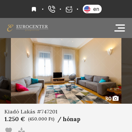
kedvencek
en
+36 20 919 0005
info@eurocenter
30
Kiadó Lakás #747201
1.250 €
/ hónap
(450.000 Ft)