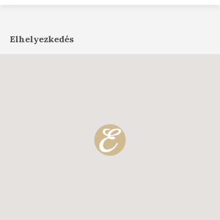
Elhelyezkedés