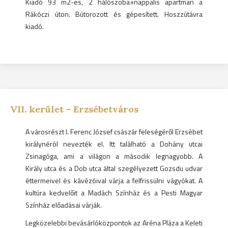
Kiadó 93 m2-es, 2 hálószoba+nappalis apartman a
Rákóczi úton. Bútorozott és gépesített. Hoszzútávra
kiadó.
VII.
kerület -
Erzsébetváros
A városrészt I. Ferenc József császár feleségéről Erzsébet
királynéról nevezték el. Itt található a Dohány utcai
Zsinagóga, ami a világon a második legnagyobb. A
Király utca és a Dob utca által szegélyezett Gozsdu udvar
éttermeivel és kávézóival várja a felfrissülni vágyókat. A
kultúra kedvelőit a Madách Színház és a Pesti Magyar
Színház előadásai várják.
Legközelebbi bevásárlóközpontok az Aréna Pláza a Keleti