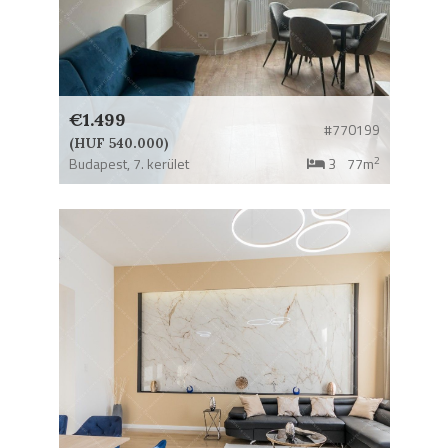
€1.499
#770199
(HUF 540.000)
2
Budapest,
7. kerület
3
77m