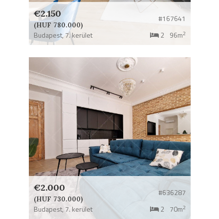
€2.150
#167641
(HUF 780.000)
2
Budapest,
7. kerület
2
96m
€2.000
#636287
(HUF 730.000)
2
Budapest,
7. kerület
2
70m