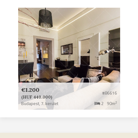
€1.200
#86616
(HUF 440.000)
2
Budapest,
7. kerület
2
90m