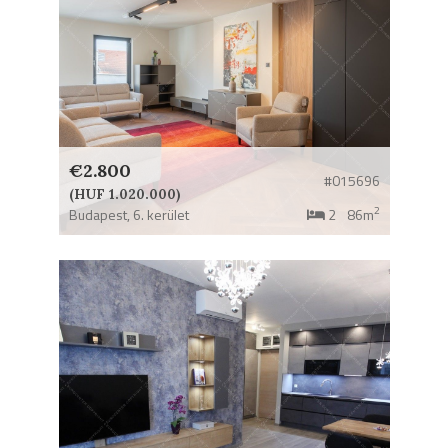
€2.800
#015696
(HUF 1.020.000)
2
Budapest,
6. kerület
2
86m