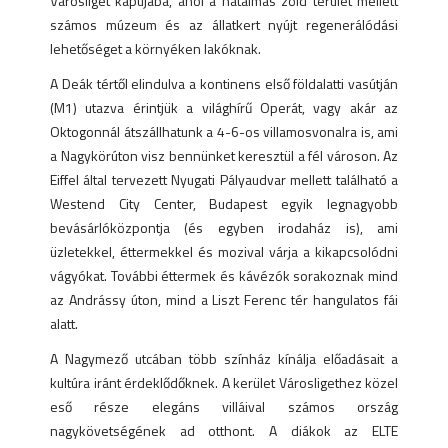
Városliget kapujába, ahol a hatalmas zöld terület mellett
számos múzeum és az állatkert nyújt regenerálódási
lehetőséget a környéken lakóknak.
A Deák tértől elindulva a kontinens első földalatti vasútján
(M1) utazva érintjük a világhírű Operát, vagy akár az
Oktogonnál átszállhatunk a 4-6-os villamosvonalra is, ami
a Nagykörúton visz bennünket keresztül a fél városon. Az
Eiffel által tervezett Nyugati Pályaudvar mellett található a
Westend City Center, Budapest egyik legnagyobb
bevásárlóközpontja (és egyben irodaház is), ami
üzletekkel, éttermekkel és mozival várja a kikapcsolódni
vágyókat. További éttermek és kávézók sorakoznak mind
az Andrássy úton, mind a Liszt Ferenc tér hangulatos fái
alatt.
A Nagymező utcában több színház kínálja előadásait a
kultúra iránt érdeklődőknek. A kerület Városligethez közel
eső része elegáns villáival számos ország
nagykövetségének ad otthont. A diákok az ELTE