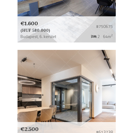
€1.600
#750675
(HUF 580.000)
2
Budapest,
6. kerület
2
64m
€2.500
#613738