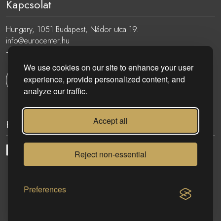
Kapcsolat
Hungary, 1051 Budapest, Nádor utca 19.
info@eurocenter.hu
+36 20 919 0005
We use cookies on our site to enhance your user
experience, provide personalized content, and
Kapcsolatfelvétel
analyze our traffic.
Accept all
Kövess minket:
Reject non-essential
eurocenter.hu
| 2023 © | Minden jog fenntartva!
Preferences
KAPCSOLAT