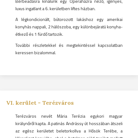
Bérbeadásra kínálunk egy Operaházra néző, igényes,
luxus ingatlant a 6. kerületben liftes házban.
A légkondicionált, bútorozott lakáshoz egy amerikai
konyhás nappali, 2 hálószoba, egy különbejáratú konyha-
étkező és 1 fürdő tartozik.
További részletekkel és megtekintéssel kapcsolatban
keressen bizalommal.
VI.
kerület -
Terézváros
Terézváros nevét Mária Terézia egykori magyar
királynőről kapta. A patinás Andrássy út hosszában átszeli
az egész kerületet beletorkollva a Hősök Terébe, a