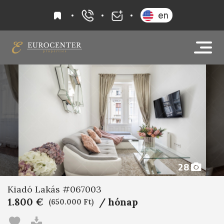
kedvencek
en
+36 20 919 0005
info@eurocenter
28
Kiadó Lakás #067003
1.800 €
/ hónap
(650.000 Ft)