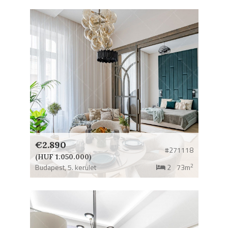
€2.890
#271118
(HUF 1.050.000)
2
Budapest,
5. kerület
2
73m