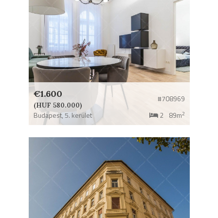
€1.600
#708969
(HUF 580.000)
2
Budapest,
5. kerület
2
89m