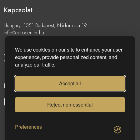
Kapcsolat
Hungary, 1051 Budapest, Nádor utca 19.
info@eurocenter.hu
+36 20 919 0005
We use cookies on our site to enhance your user
experience, provide personalized content, and
Kapcsolatfelvétel
analyze our traffic.
Accept all
Kövess minket:
Reject non-essential
eurocenter.hu
| 2023 © | Minden jog fenntartva!
Preferences