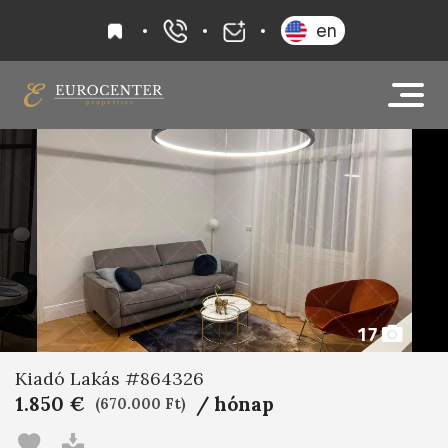
kedvencek
en
+36 20 919 0005
info@eurocenter
17
Kiadó Lakás #864326
1.850 €
/ hónap
(670.000 Ft)