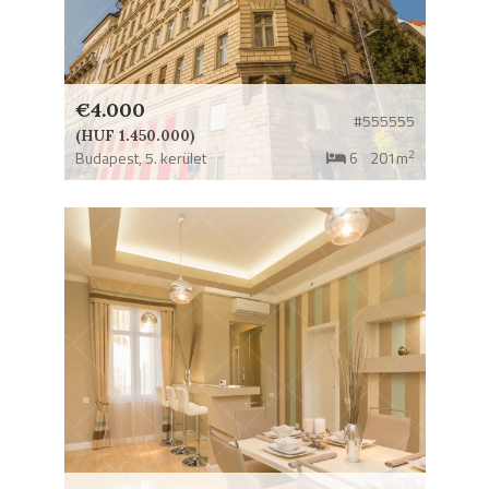
€4.000
#555555
(HUF 1.450.000)
2
Budapest,
5. kerület
6
201m