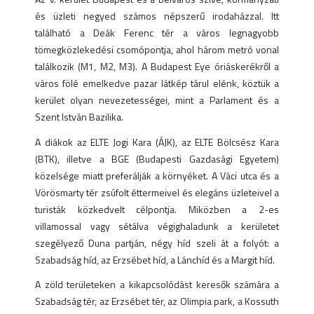
és üzleti negyed számos népszerű irodaházzal. Itt
található a Deák Ferenc tér a város legnagyobb
tömegközlekedési csomópontja, ahol három metró vonal
találkozik (M1, M2, M3). A Budapest Eye óriáskerékről a
város fölé emelkedve pazar látkép tárul elénk, köztük a
kerület olyan nevezetességei, mint a Parlament és a
Szent István Bazilika.
A diákok az ELTE Jogi Kara (ÁJK), az ELTE Bölcsész Kara
(BTK), illetve a BGE (Budapesti Gazdasági Egyetem)
közelsége miatt preferálják a környéket. A Váci utca és a
Vörösmarty tér zsúfolt éttermeivel és elegáns üzleteivel a
turisták közkedvelt célpontja. Miközben a 2-es
villamossal vagy sétálva végighaladunk a kerületet
szegélyező Duna partján, négy híd szeli át a folyót: a
Szabadság híd, az Erzsébet híd, a Lánchíd és a Margit híd.
A zöld területeken a kikapcsolódást keresők számára a
Szabadság tér, az Erzsébet tér, az Olimpia park, a Kossuth