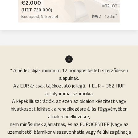
€2.000
#32188
(HUF 720.000)
2
Budapest,
5. kerület
2
120m
* A bérleti díjak minimum 12 hónapos bérleti szerződésen
alapulnak.
Az EUR ár csak tájékoztató jellegű, 1 EUR = 362 HUF
árfolyammal számolva
A képek illusztrációk, az ezen az oldalon készített vagy
hivatkozott leírások a rendelkezésre állás függvényében
állnak rendelkezésre,
nem minősülnek ajánlatnak, és az EUROCENTER (vagy az
üzemeltető) bármikor visszavonhatja vagy felülvizsgálhatja