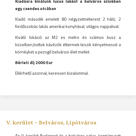
Kiadásra kínálunk luxus lakást a belváros szívében
egy csendes utcában
Kiadó második emeleti 80 négyzetméterest 2 háló, 2
fürdőszobás lakás amerikai konyhával, világos nappalival.
Kiváló lokáció az M2 es metro és számos busz a
közelben,boltok kávézók éttermek teszik kényelmessé a
körnéyket a pezsgő belvárosi élet mellet.
Bérleti díj 2000 Eur
Ellérhető azonnal, keressen bizalommal.
V.
kerület -
Belváros, Lipótváros
Az V. kerület Budapest és a belváros szíve, kormányzati