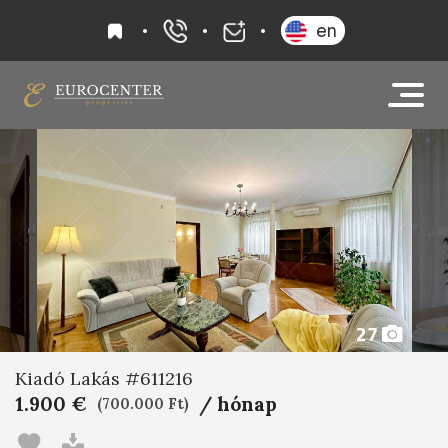
kedvencek
en
+36 20 919 0005
info@eurocenter
27
Kiadó Lakás #611216
1.900 €
/ hónap
(700.000 Ft)