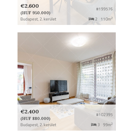
€2.600
#199576
(HUF 950.000)
2
Budapest,
2. kerület
2
110m
€2.400
#102395
(HUF 880.000)
2
Budapest,
2. kerület
3
99m