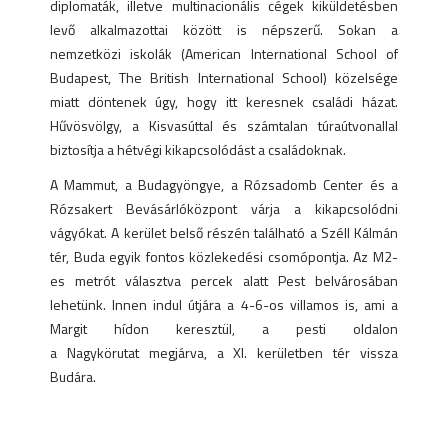
diplomaták, illetve multinacionális cégek kiküldetésben
levő alkalmazottai között is népszerű. Sokan a
nemzetközi iskolák (American International School of
Budapest, The British International School) közelsége
miatt döntenek úgy, hogy itt keresnek családi házat.
Hűvösvölgy, a Kisvasúttal és számtalan túraútvonallal
biztosítja a hétvégi kikapcsolódást a családoknak.
A Mammut, a Budagyöngye, a Rózsadomb Center és a
Rózsakert Bevásárlóközpont várja a kikapcsolódni
vágyókat. A kerület belső részén található a Széll Kálmán
tér, Buda egyik fontos közlekedési csomópontja. Az M2-
es metrót választva percek alatt Pest belvárosában
lehetünk. Innen indul útjára a 4-6-os villamos is, ami a
Margit hídon keresztül, a pesti oldalon
a Nagykörutat megjárva, a XI. kerületben tér vissza
Budára.