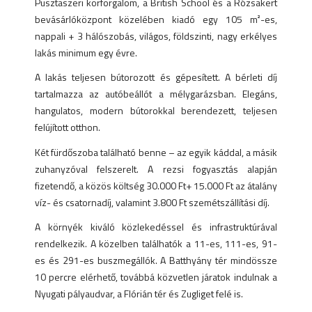
Pusztaszeri körforgalom, a British School és a Rózsakert
bevásárlóközpont közelében kiadó egy 105 m²-es,
nappali + 3 hálószobás, világos, földszinti, nagy erkélyes
lakás minimum egy évre.
A lakás teljesen bútorozott és gépesített. A bérleti díj
tartalmazza az autóbeállót a mélygarázsban. Elegáns,
hangulatos, modern bútorokkal berendezett, teljesen
felújított otthon.
Két fürdőszoba található benne – az egyik káddal, a másik
zuhanyzóval felszerelt. A rezsi fogyasztás alapján
fizetendő, a közös költség 30.000 Ft+ 15.000 Ft az átalány
víz- és csatornadíj, valamint 3.800 Ft szemétszállítási díj.
A környék kiváló közlekedéssel és infrastruktúrával
rendelkezik. A közelben találhatók a 11-es, 111-es, 91-
es és 291-es buszmegállók. A Batthyány tér mindössze
10 percre elérhető, továbbá közvetlen járatok indulnak a
Nyugati pályaudvar, a Flórián tér és Zugliget felé is.