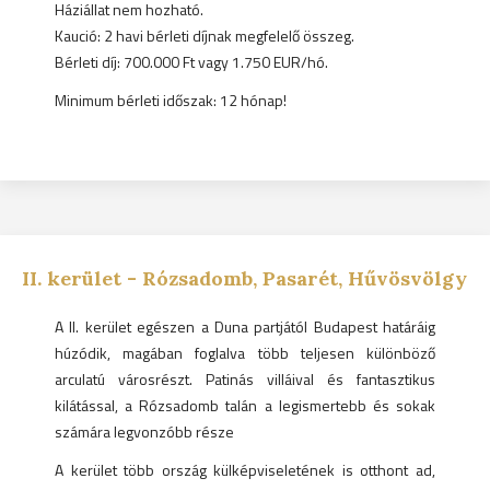
Háziállat nem hozható.
Kaució: 2 havi bérleti díjnak megfelelő összeg.
Bérleti díj: 700.000 Ft vagy 1.750 EUR/hó.
Minimum bérleti időszak: 12 hónap!
II.
kerület -
Rózsadomb, Pasarét, Hűvösvölgy
A II. kerület egészen a Duna partjától Budapest határáig
húzódik, magában foglalva több teljesen különböző
arculatú városrészt. Patinás villáival és fantasztikus
kilátással, a Rózsadomb talán a legismertebb és sokak
számára legvonzóbb része
A kerület több ország külképviseletének is otthont ad,