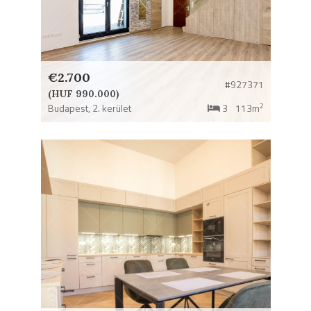
€2.700
#927371
(HUF 990.000)
2
Budapest,
2. kerület
3
113m