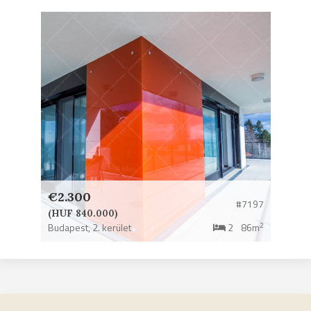
€2.300
#7197
(HUF 840.000)
2
Budapest,
2. kerület
2
86m