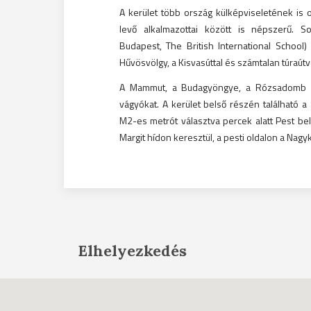
A kerület több ország külképviseletének is o
levő alkalmazottai között is népszerű. S
Budapest, The British International School)
Hűvösvölgy, a Kisvasúttal és számtalan túraútv
A Mammut, a Budagyöngye, a Rózsadomb Ce
vágyókat. A kerület belső részén található a
M2-es metrót választva percek alatt Pest bel
Margit hídon keresztül, a pesti oldalon a Nagyk
Elhelyezkedés