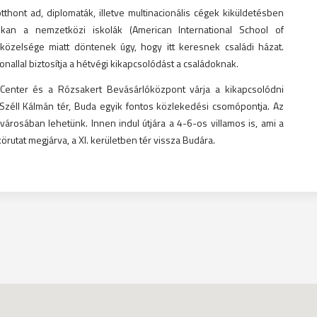
tthont ad, diplomaták, illetve multinacionális cégek kiküldetésben
okan a nemzetközi iskolák (American International School of
 közelsége miatt döntenek úgy, hogy itt keresnek családi házat.
onallal biztosítja a hétvégi kikapcsolódást a családoknak.
nter és a Rózsakert Bevásárlóközpont várja a kikapcsolódni
 Széll Kálmán tér, Buda egyik fontos közlekedési csomópontja. Az
városában lehetünk. Innen indul útjára a 4-6-os villamos is, ami a
örutat megjárva, a XI. kerületben tér vissza Budára.