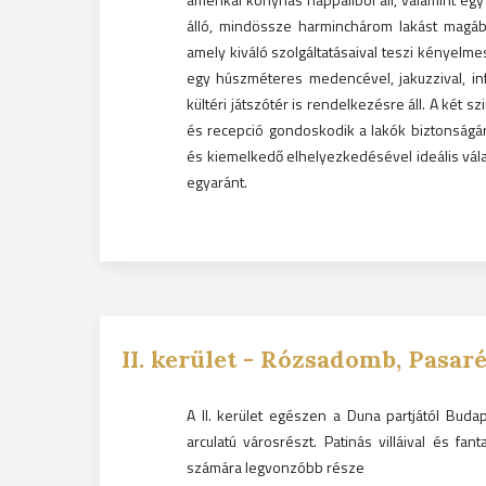
álló, mindössze harminchárom lakást magába
amely kiváló szolgáltatásaival teszi kényelm
egy húszméteres medencével, jakuzzival, inf
kültéri játszótér is rendelkezésre áll. A két s
és recepció gondoskodik a lakók biztonságáró
és kiemelkedő elhelyezkedésével ideális vál
egyaránt.
II.
kerület -
Rózsadomb, Pasaré
A II. kerület egészen a Duna partjától Buda
arculatú városrészt. Patinás villáival és fa
számára legvonzóbb része