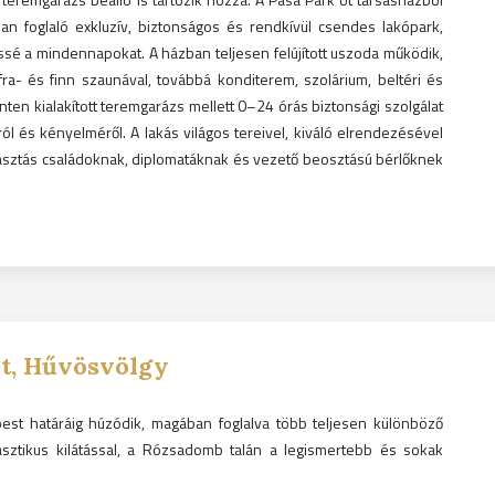
n foglaló exkluzív, biztonságos és rendkívül csendes lakópark,
essé a mindennapokat. A házban teljesen felújított uszoda működik,
ra- és finn szaunával, továbbá konditerem, szolárium, beltéri és
zinten kialakított teremgarázs mellett 0–24 órás biztonsági szolgálat
l és kényelméről. A lakás világos tereivel, kiváló elrendezésével
asztás családoknak, diplomatáknak és vezető beosztású bérlőknek
t, Hűvösvölgy
pest határáig húzódik, magában foglalva több teljesen különböző
ntasztikus kilátással, a Rózsadomb talán a legismertebb és sokak