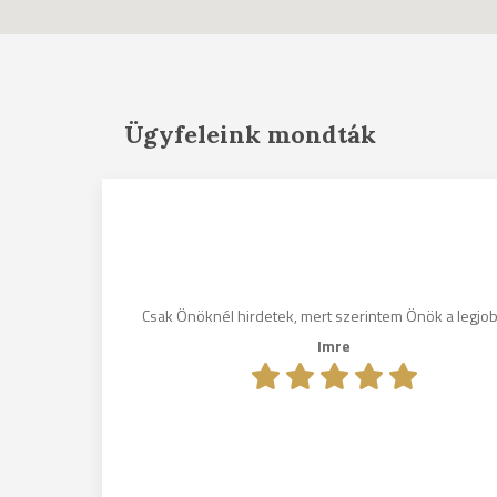
Ügyfeleink mondták
gosak, és
ni fogom
Csak Önöknél hirdetek, mert szerintem Önök a legjo
nek.
Imre