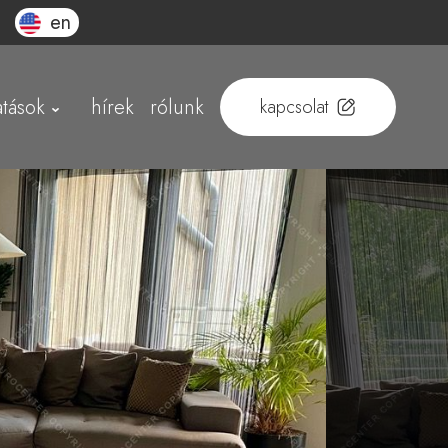
en
atások
hírek
rólunk
kapcsolat