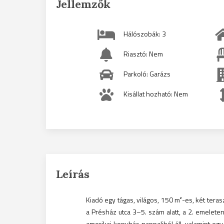
Jellemzők
Hálószobák: 3
Riasztó: Nem
Parkoló: Garázs
Kisállat hozható: Nem
Leírás
Kiadó egy tágas, világos, 150 m²-es, két terasz
a Présház utca 3–5. szám alatt, a 2. emelete
amerikai konyhás nappaliból áll, valamint egy