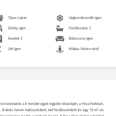
Típus: Lakás
Légkondícionált: Igen
Erkély: Igen
Fürdőszoba: 2
Emelet: 2
Bútorozva: Igen
Lift: Igen
Kilátás: Utcára néző
os luxuslakás a II. kerület egyik legjobb lokációján, a Pasa Parkban,
n. A lakás három hálószobából, két fürdőszobából és egy 75 m²-es
 teremgarázs beálló is tartozik hozzá. A Pasa Park öt társasházból