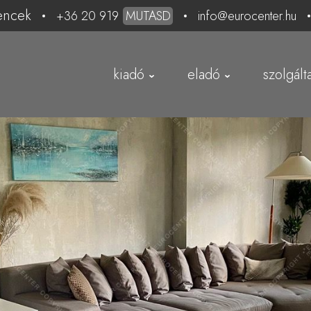
encek
+36 20 919
MUTASD
info@eurocenter.hu
kiadó
eladó
szolgált