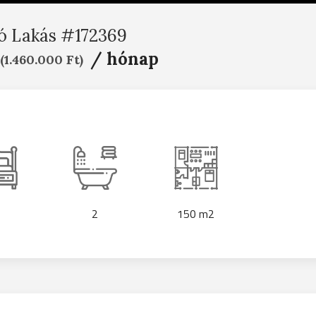
ó Lakás #172369
/ hónap
(1.460.000 Ft)
2
150 m2