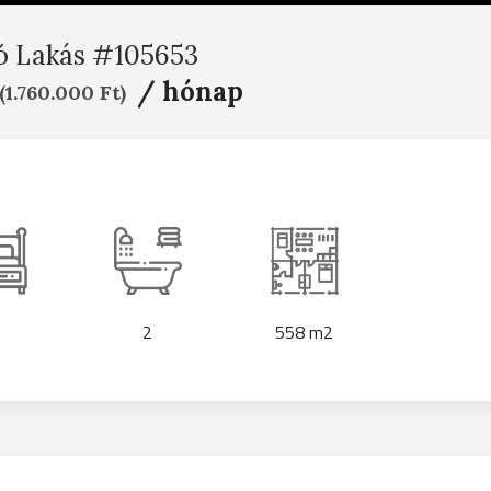
ó Lakás #105653
/ hónap
(1.760.000 Ft)
2
558 m2