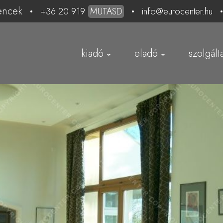
encek
+36 20 919
MUTASD
info@eurocenter.hu
kiadó
eladó
szolgált