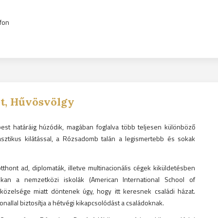
efon
t, Hűvösvölgy
pest határáig húzódik, magában foglalva több teljesen különböző
ntasztikus kilátással, a Rózsadomb talán a legismertebb és sokak
tthont ad, diplomaták, illetve multinacionális cégek kiküldetésben
okan a nemzetközi iskolák (American International School of
 közelsége miatt döntenek úgy, hogy itt keresnek családi házat.
onallal biztosítja a hétvégi kikapcsolódást a családoknak.