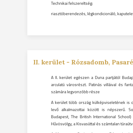
Technikai felszereltség:
riasztóberendezés, légkondicionáló, kaputel
II.
kerület -
Rózsadomb, Pasaré
A II. kerület egészen a Duna partjától Buda
arculatú városrészt. Patinás villáival és fa
számára legvonzóbb része
A kerület több ország külképviseletének is o
levő alkalmazottai között is népszerű. S
Budapest, The British International School)
Hűvösvölgy, a Kisvasúttal és számtalan túraútv