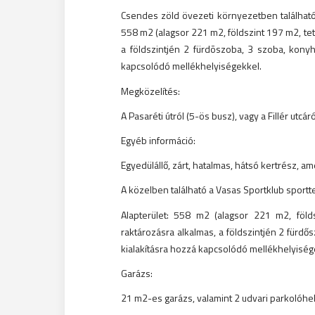
Csendes zöld övezeti környezetben található er
558 m2 (alagsor 221 m2, földszint 197 m2, tet
a földszintjén 2 fürdõszoba, 3 szoba, kony
kapcsolódó mellékhelyiségekkel.
Megközelítés:
A Pasaréti útról (5-ös busz), vagy a Fillér utcár
Egyéb információ:
Egyedülállő, zárt, hatalmas, hátsó kertrész, am
A közelben található a Vasas Sportklub sportt
Alapterület: 558 m2 (alagsor 221 m2, föld
raktározásra alkalmas, a földszintjén 2 fürdő
kialakításra hozzá kapcsolódó mellékhelyiség
Garázs:
21 m2-es garázs, valamint 2 udvari parkolóhe