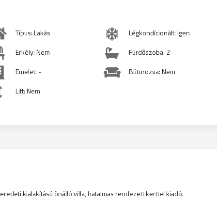
Típus: Lakás
Légkondícionált: Igen
Erkély: Nem
Fürdőszoba: 2
Emelet: -
Bútorozva: Nem
Lift: Nem
edeti kialakítású önálló villa, hatalmas rendezett kerttel kiadó.