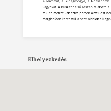
A Mammut, a Budagyöngye, a Rózsadomb Ce
vágyókat. A kerület belső részén található a
M2-es metrót választva percek alatt Pest bel
Margit hídon keresztül, a pesti oldalon a Nagyk
Elhelyezkedés