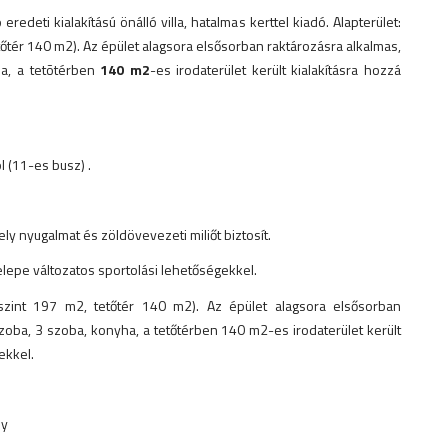
edeti kialakítású önálló villa, hatalmas kerttel kiadó. Alapterület:
őtér 140 m2). Az épület alagsora elsősorban raktározásra alkalmas,
ha, a tetõtérben
140 m2
-es irodaterület került kialakításra hozzá
ól (11-es busz) .
ely nyugalmat és zöldövevezeti miliőt biztosít.
elepe változatos sportolási lehetőségekkel.
szint 197 m2, tetőtér 140 m2). Az épület alagsora elsősorban
szoba, 3 szoba, konyha, a tetőtérben 140 m2-es irodaterület került
ekkel.
ly