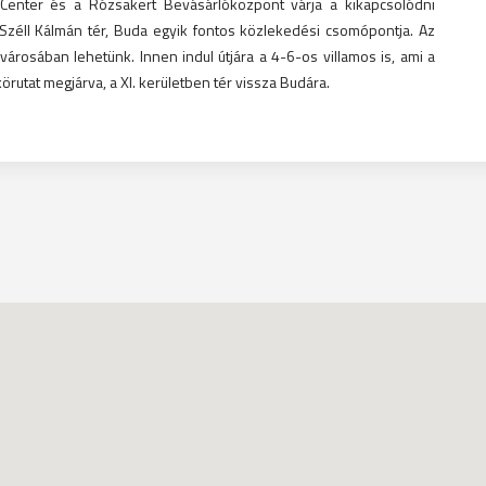
nter és a Rózsakert Bevásárlóközpont várja a kikapcsolódni
 Széll Kálmán tér, Buda egyik fontos közlekedési csomópontja. Az
városában lehetünk. Innen indul útjára a 4-6-os villamos is, ami a
örutat megjárva, a XI. kerületben tér vissza Budára.