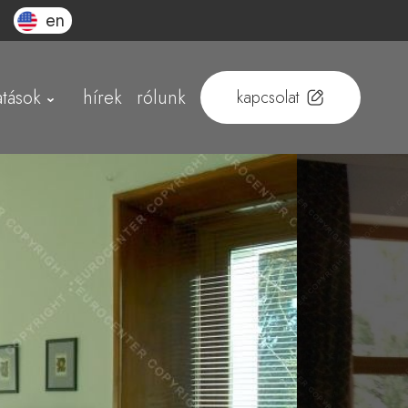
en
atások
hírek
rólunk
kapcsolat