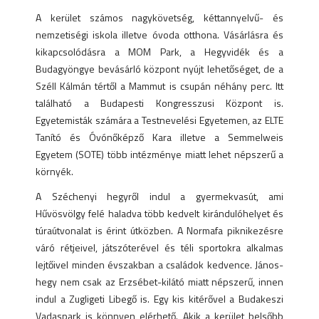
A kerület számos nagykövetség, kéttannyelvű- és
nemzetiségi iskola illetve óvoda otthona. Vásárlásra és
kikapcsolódásra a MOM Park, a Hegyvidék és a
Budagyöngye bevásárló központ nyújt lehetőséget, de a
Széll Kálmán tértől a Mammut is csupán néhány perc. Itt
található a Budapesti Kongresszusi Központ is.
Egyetemisták számára a Testnevelési Egyetemen, az ELTE
Tanító és Óvónőképző Kara illetve a Semmelweis
Egyetem (SOTE) több intézménye miatt lehet népszerű a
környék.
A Széchenyi hegyről indul a gyermekvasút, ami
Hűvösvölgy felé haladva több kedvelt kirándulóhelyet és
túraútvonalat is érint útközben. A Normafa piknikezésre
váró rétjeivel, játszóterével és téli sportokra alkalmas
lejtőivel minden évszakban a családok kedvence. János-
hegy nem csak az Erzsébet-kilátó miatt népszerű, innen
indul a Zugligeti Libegő is. Egy kis kitérővel a Budakeszi
Vadaspark is könnyen elérhető. Akik a kerület belsőbb