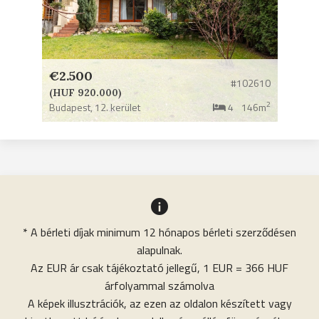
€2.500
#102610
(HUF 920.000)
2
Budapest,
12. kerület
4
146m
* A bérleti díjak minimum 12 hónapos bérleti szerződésen
alapulnak.
Az EUR ár csak tájékoztató jellegű, 1 EUR = 366 HUF
árfolyammal számolva
A képek illusztrációk, az ezen az oldalon készített vagy