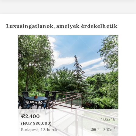
Luxusingatlanok, amelyek érdekelhetik
€2.400
#105346
(HUF 880.000)
2
Budapest,
12. kerület
3
200m