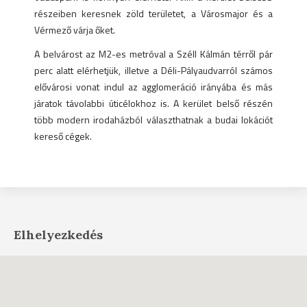
részeiben keresnek zöld területet, a Városmajor és a
Vérmező várja őket.
A belvárost az M2-es metróval a Széll Kálmán térről pár
perc alatt elérhetjük, illetve a Déli-Pályaudvarról számos
elővárosi vonat indul az agglomeráció irányába és más
járatok távolabbi úticélokhoz is. A kerület belső részén
több modern irodaházból választhatnak a budai lokációt
kereső cégek.
Elhelyezkedés