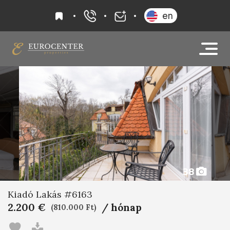
kedvencek
en
+36 20 919 0005
info@eurocenter
38
Kiadó Lakás #6163
2.200 €
/ hónap
(810.000 Ft)