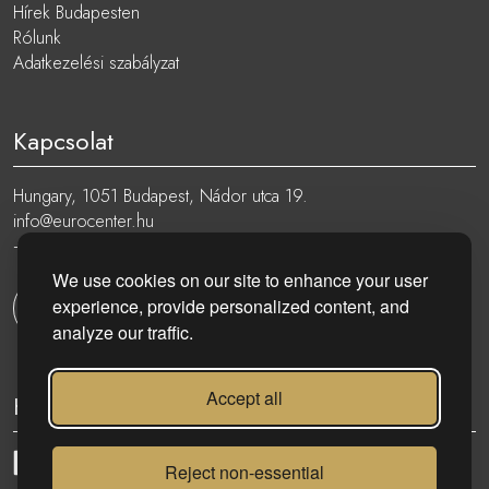
Hírek Budapesten
Rólunk
Adatkezelési szabályzat
Kapcsolat
Hungary, 1051 Budapest, Nádor utca 19.
info@eurocenter.hu
+36 20 919 0005
We use cookies on our site to enhance your user
experience, provide personalized content, and
Kapcsolatfelvétel
analyze our traffic.
Accept all
Kövess minket:
Reject non-essential