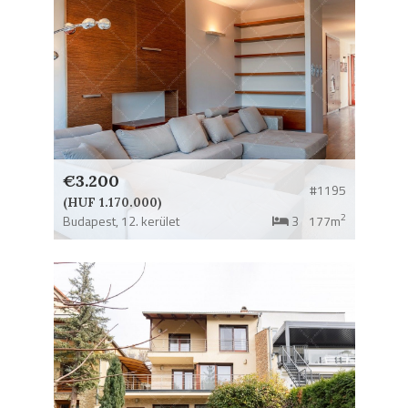
€3.200
#1195
(HUF 1.170.000)
2
Budapest,
12. kerület
3
177m