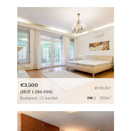
€3.500
#105267
(HUF 1.280.000)
2
Budapest,
12. kerület
5
290m