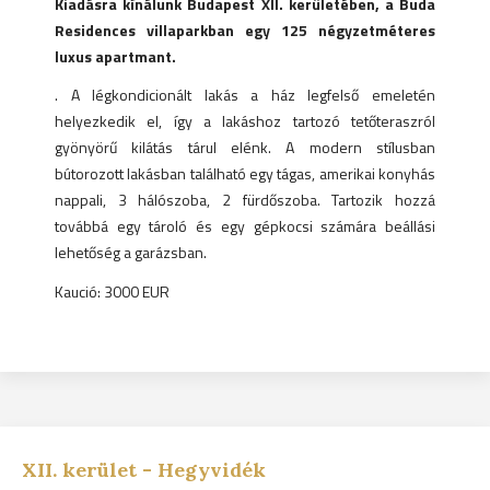
Kiadásra kínálunk Budapest XII. kerületében, a Buda
Residences villaparkban egy 125 négyzetméteres
luxus apartmant.
. A légkondicionált lakás a ház legfelső emeletén
helyezkedik el, így a lakáshoz tartozó tetőteraszról
gyönyörű kilátás tárul elénk. A modern stílusban
bútorozott lakásban található egy tágas, amerikai konyhás
nappali, 3 hálószoba, 2 fürdőszoba. Tartozik hozzá
továbbá egy tároló és egy gépkocsi számára beállási
lehetőség a garázsban.
Kaució: 3000 EUR
XII.
kerület -
Hegyvidék