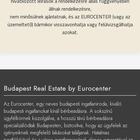
hivatkozott leírások a rendelkezésre állás függvényében
állnak rendelkezésre,
nem minősülnek ajánlatnak, és az EUROCENTER (vagy az
üzemeltető) bármikor visszavonhatja vagy felülvizsgálhatja
azokat.
Budapest Real Estate by Eurocenter
Az Eurocenter, egy neves budapesti ingatlaniroda, kiváló
budapesti ingatlanokat kínál bérbeadásra. A sokszínű
ügyfélkörnek kiszolgálva, a hosszú távú bérbeadásra
specializálódtak Budapesten, biztosítva, hogy az ügyfelek az
igényeiknek megfelelő lakásokat találjanak. Hatalmas
portfóliójával és a város ingatlanpiacának alapos ismeretével az