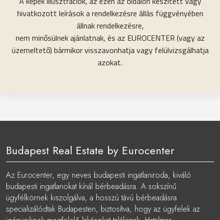
A képek illusztrációk, az ezen az oldalon készített vagy
hivatkozott leírások a rendelkezésre állás függvényében
állnak rendelkezésre,
nem minősülnek ajánlatnak, és az EUROCENTER (vagy az
üzemeltető) bármikor visszavonhatja vagy felülvizsgálhatja
azokat.
Budapest Real Estate by Eurocenter
Az Eurocenter, egy neves budapesti ingatlaniroda, kiváló
budapesti ingatlanokat kínál bérbeadásra. A sokszínű
ügyfélkörnek kiszolgálva, a hosszú távú bérbeadásra
specializálódtak Budapesten, biztosítva, hogy az ügyfelek az