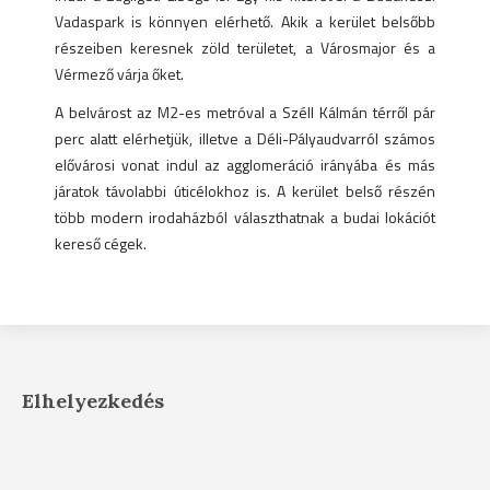
Vadaspark is könnyen elérhető. Akik a kerület belsőbb
részeiben keresnek zöld területet, a Városmajor és a
Vérmező várja őket.
A belvárost az M2-es metróval a Széll Kálmán térről pár
perc alatt elérhetjük, illetve a Déli-Pályaudvarról számos
elővárosi vonat indul az agglomeráció irányába és más
járatok távolabbi úticélokhoz is. A kerület belső részén
több modern irodaházból választhatnak a budai lokációt
kereső cégek.
Elhelyezkedés