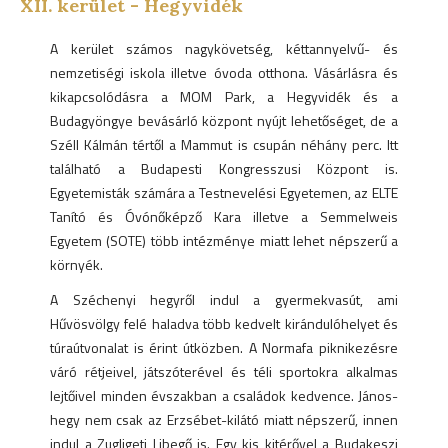
XII.
kerület -
Hegyvidék
A kerület számos nagykövetség, kéttannyelvű- és
nemzetiségi iskola illetve óvoda otthona. Vásárlásra és
kikapcsolódásra a MOM Park, a Hegyvidék és a
Budagyöngye bevásárló központ nyújt lehetőséget, de a
Széll Kálmán tértől a Mammut is csupán néhány perc. Itt
található a Budapesti Kongresszusi Központ is.
Egyetemisták számára a Testnevelési Egyetemen, az ELTE
Tanító és Óvónőképző Kara illetve a Semmelweis
Egyetem (SOTE) több intézménye miatt lehet népszerű a
környék.
A Széchenyi hegyről indul a gyermekvasút, ami
Hűvösvölgy felé haladva több kedvelt kirándulóhelyet és
túraútvonalat is érint útközben. A Normafa piknikezésre
váró rétjeivel, játszóterével és téli sportokra alkalmas
lejtőivel minden évszakban a családok kedvence. János-
hegy nem csak az Erzsébet-kilátó miatt népszerű, innen
indul a Zugligeti Libegő is. Egy kis kitérővel a Budakeszi