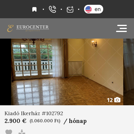
kedvencek
en
+36 20 919 0005
info@eurocenter
12
Kiadó Ikerház #102792
2.900 €
/ hónap
(1.060.000 Ft)