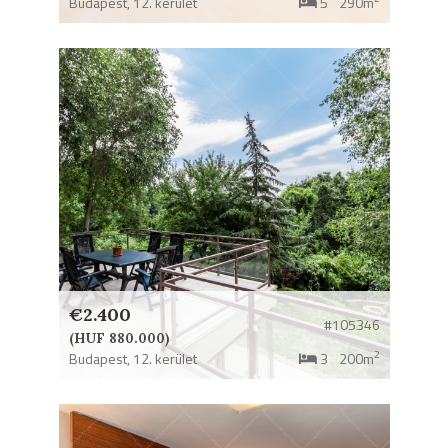
Budapest,
12. kerület
5
290m
€2.400
#105346
(HUF 880.000)
2
Budapest,
12. kerület
3
200m