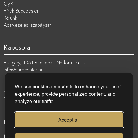
GyIK
Hírek Budapesten
Rólunk
Adatkezelési szabályzat
Kapcsolat
Hungary, 1051 Budapest, Nádor utca 19.
info@eurocenter.hu
+36 20 919 0005
We use cookies on our site to enhance your user
experience, provide personalized content, and
Kapcsolatfelvétel
analyze our traffic.
Accept all
Kövess minket: