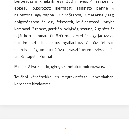
Bérbeadásra kínálunk egy 260 nm-es, 4 szintes, új
építésű, bútorozott ikerházat. Található benne 4
hálószoba, egy nappali, 2 fürdőszoba, 2 mellékhelyiség,
dolgozószoba és egy felszerelt, leválasztható konyha
kamrával. 2 terasz, gardrób-helyiség, szauna, 2 garázs és
saját kert automata öntözőrendszerrel és egy jacuzzival
szintén tartozik a luxus-ingatlanhoz. A ház fel van
szerelve légkondicionálóval, riasztóberendezéssel és
videó-kaputelefonnal.
Minium 2 évre kiadó, igény szerint akár bútorozva is.
További kérdésekkel és megtekintéssel kapcsolatban,
keressen bizalommal.