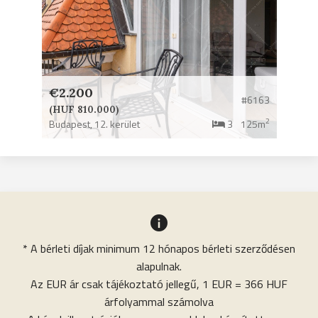
€2.200
#6163
(HUF 810.000)
2
Budapest,
12. kerület
3
125m
* A bérleti díjak minimum 12 hónapos bérleti szerződésen
alapulnak.
Az EUR ár csak tájékoztató jellegű, 1 EUR = 366 HUF
árfolyammal számolva