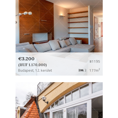
€3.200
#1195
(HUF 1.170.000)
2
Budapest,
12. kerület
3
177m