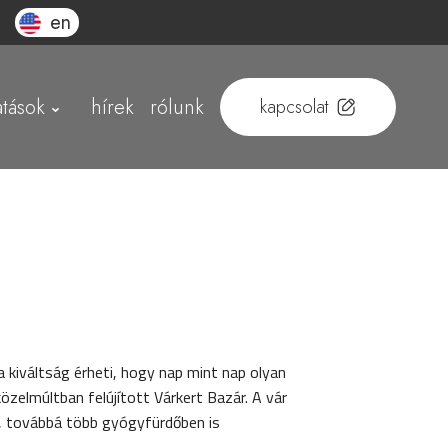
en
atások
hírek
rólunk
kapcsolat
 kiváltság érheti, hogy nap mint nap olyan
zelmúltban felújított Várkert Bazár. A vár
k, továbbá több gyógyfürdőben is