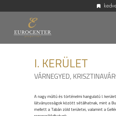
kedv
I.
KERÜLET
VÁRNEGYED, KRISZTINAVÁRO
A nagy múltú és történelmi hangulatú I. kerüle
látványosságok között sétálhatnak, mint a Bud
mellett a Tabán zöld területei, valamint a Ge
regenerálódhatunk.