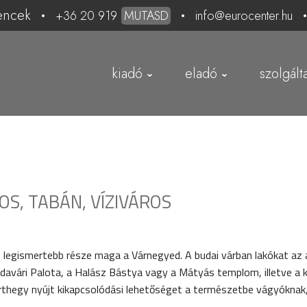
encek
+36 20 919
MUTASD
info@eurocenter.hu
kiadó
eladó
szolgált
S, TABÁN, VÍZIVÁROS
t legismertebb része maga a Várnegyed. A budai várban lakókat az a
avári Palota, a Halász Bástya vagy a Mátyás templom, illetve a kö
llérthegy nyújt kikapcsolódási lehetőséget a természetbe vágyókna