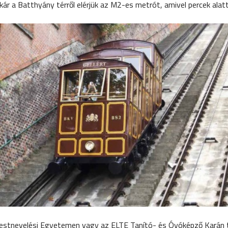
 akár a Batthyány térről elérjük az M2-es metrót, amivel percek ala
Testnevelési Egyetemen vagy az ELTE Tanító- és Óvóképző Karán ta