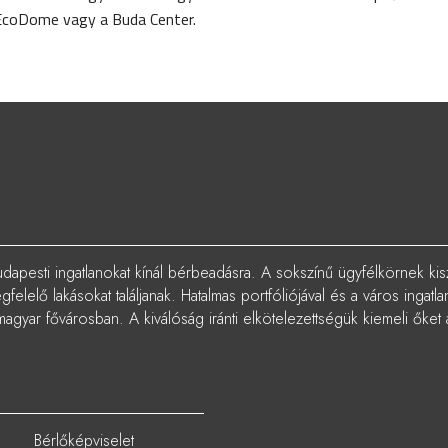
 EcoDome vagy a Buda Center.
dapesti ingatlanokat kínál bérbeadásra. A sokszínű ügyfélkörnek kis
elelő lakásokat találjanak. Hatalmas portfóliójával és a város ingat
magyar fővárosban. A kiválóság iránti elkötelezettségük kiemeli őket
Bérlőképviselet