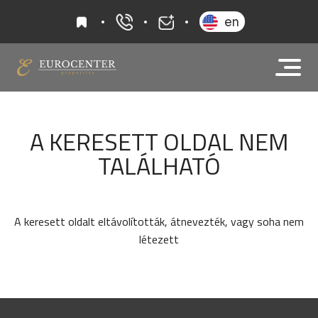
kedvencek
en
+36 20 919 0005
info@eurocenter
A KERESETT OLDAL NEM
TALÁLHATÓ
A keresett oldalt eltávolították, átnevezték, vagy soha nem
létezett