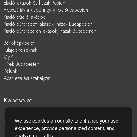
Eladó lakások és házak Pesten
Hosszú távra kiadó ingatlanok Budapesten
Kiadó stúdió lakások
Kiadó bútorozott lakások, házak Budapesten
Kiadó bútorozatlan lakások, házak Budapesten
Bérlőképviselet
Tulajdonosoknak
GyIK
Hírek Budapesten
Rólunk
Adatkezelési szabályzat
Kapcsolat
Hungary, 1051 Budapest, Nádor utca 19.
We use cookies on our site to enhance your user
info@eurocenter.hu
experience, provide personalized content, and
+36 20 919 0005
analyze our traffic.