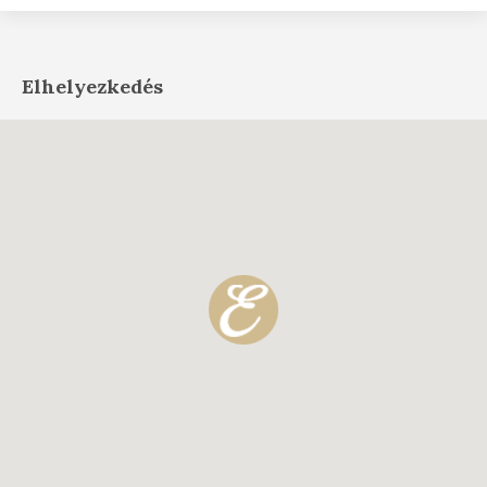
Elhelyezkedés