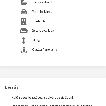
Fürdőszoba: 2
Parkoló: Nincs
Emelet: 6
Bútorozva: Igen
Lift: Igen
Kilátás: Panoráma
Leírás
Különleges lehetőség a belváros szívében!
Panorámás, két erkélyes, legfelső emeleti lakás a Dohány