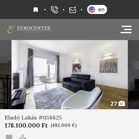
kedvencek
en
+36 20 919 0005
info@eurocenter
27
Eladó Lakás #058825
178.100.000 Ft
(492.000 €)