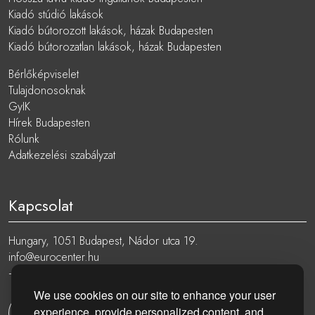
Kiadó stúdió lakások
Kiadó bútorozott lakások, házak Budapesten
Kiadó bútorozatlan lakások, házak Budapesten
Bérlőképviselet
Tulajdonosoknak
GyIK
Hírek Budapesten
Rólunk
Adatkezelési szabályzat
Kapcsolat
Hungary, 1051 Budapest, Nádor utca 19.
info@eurocenter.hu
+36 20 919 0005
We use cookies on our site to enhance your user
experience, provide personalized content, and
Kapcsolatfelvétel