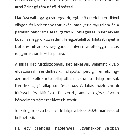
utcai Zsinagógára néző kilátással
Eladóvá vált egy igazán egyedi, legfelső emeleti, rendkívül
világos és körbenapozott lakás, amelyet a nyugalom és a
páratlan panoráma tesz igazán különlegessé. A két erkély
közül az egyik közvetlen, lélegzetelállító kilátást nyújt a
Dohány utcai Zsinagógára – ilyen adottsággal lakás
nagyon ritkán kerül a piacra.
A lakás két fürdőszobával, két erkéllyel, valamint kiváló
elosztással rendelkezik, állapota pedig remek, így
azonnal költözhető állapotban várja új tulajdonosát.
Rendezett, jó állapotú társasház. A lakás házközponti
fűtéssel és klímával felszerelt, amely egész évben
kényelmes hőmérsékletet biztosít.
Jelenleg hosszú távú bérlő lakja, a lakás 2026 márciusától
költözhető.
Ha egy csendes, napfényes, ugyanakkor valóban