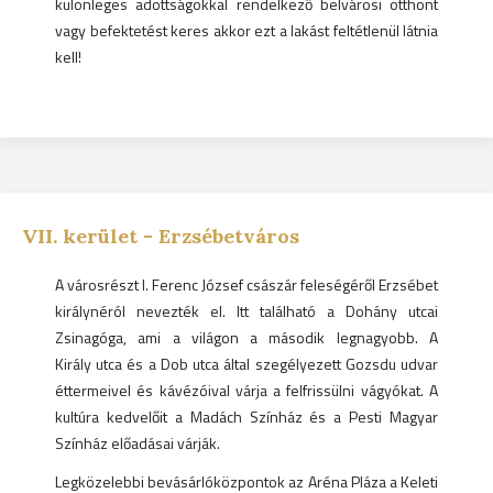
különleges adottságokkal rendelkező belvárosi otthont
vagy befektetést keres akkor ezt a lakást feltétlenül látnia
kell!
VII.
kerület -
Erzsébetváros
A városrészt I. Ferenc József császár feleségéről Erzsébet
királynéról nevezték el. Itt található a Dohány utcai
Zsinagóga, ami a világon a második legnagyobb. A
Király utca és a Dob utca által szegélyezett Gozsdu udvar
éttermeivel és kávézóival várja a felfrissülni vágyókat. A
kultúra kedvelőit a Madách Színház és a Pesti Magyar
Színház előadásai várják.
Legközelebbi bevásárlóközpontok az Aréna Pláza a Keleti