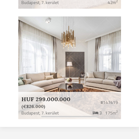
2
Budapest,
7. kerület
42m
HUF 299.000.000
#147419
(€826.000)
2
Budapest,
7. kerület
3
175m