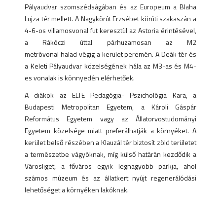
Pályaudvar szomszédságában és az Europeum a Blaha
Lujza tér mellett. A Nagykörút Erzsébet körúti szakaszán a
4-6-os villamosvonal fut keresztül az Astoria érintésével,
a Rákóczi úttal párhuzamosan az M2
metróvonal halad végig a kerület peremén. A Deák tér és
a Keleti Pályaudvar közelségének hála az M3-as és M4-
es vonalak is könnyedén elérhetőek.
A diákok az ELTE Pedagógia- Pszichológia Kara, a
Budapesti Metropolitan Egyetem, a Károli Gáspár
Református Egyetem vagy az Állatorvostudományi
Egyetem közelsége miatt preferálhatják a környéket. A
kerület belső részében a Klauzál tér biztosít zöld területet
a természetbe vágyóknak, míg külső határán kezdődik a
Városliget, a főváros egyik legnagyobb parkja, ahol
számos múzeum és az állatkert nyújt regenerálódási
lehetőséget a környéken lakóknak.