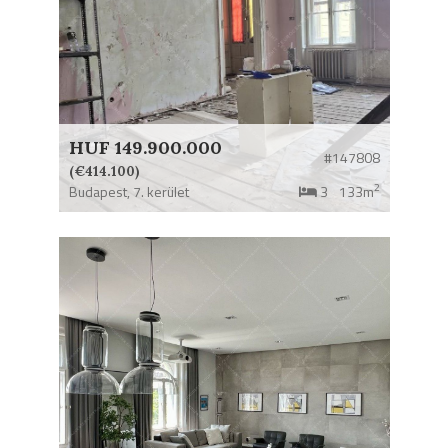
HUF 149.900.000
#147808
(€414.100)
2
Budapest,
7. kerület
3
133m