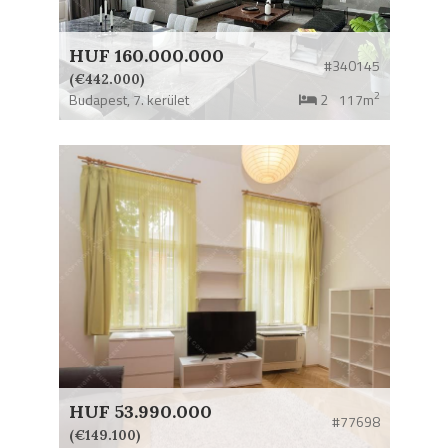
HUF 160.000.000
#340145
(€442.000)
2
Budapest,
7. kerület
2
117m
HUF 53.990.000
#77698
(€149.100)