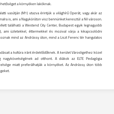
lehetőséget a környéken lakóknak.
latti vasútján (M1) utazva érintjük a világhírű Operát, vagy akár az
alra is, ami a Nagykörúton visz bennünket keresztül a fél városon.
mellett található a Westend City Center, Budapest egyik legnagyobb
, ami üzletekkel, éttermekkel és mozival várja a kikapcsolódni
oznak mind az Andrássy úton, mind a Liszt Ferenc tér hangulatos
ásait a kultúra iránt érdeklődőknek. A kerület Városligethez közel
ág nagykövetségének ad otthont. A diákok az ELTE Pedagógia
elsége miatt preferálhatják a környéket. Az Andrássy úton több
égeket.