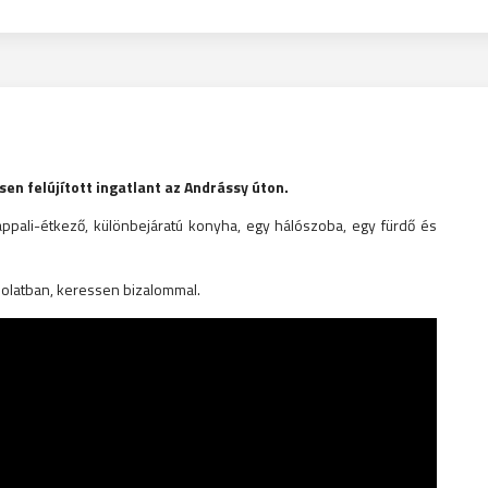
sen felújított ingatlant az Andrássy úton.
ppali-étkező, különbejáratú konyha, egy hálószoba, egy fürdő és
solatban, keressen bizalommal.