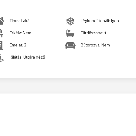
Típus: Lakás
Légkondícionált: Igen
Erkély: Nem
Fürdőszoba: 1
Emelet: 2
Bútorozva: Nem
Kilátás: Utcára néző