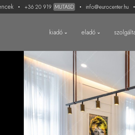
encek
+36 20 919
MUTASD
info@eurocenter.hu
kiadó
eladó
szolgált