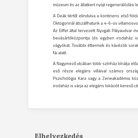
múzeum és az állatkert nyújt regenerálódási 
A Deák tértől elindulva a kontinens első földa
Oktogonnál átszállhatunk a 4-6-os villamosvon
Az Eiffel által tervezett Nyugati Pályaudvar 
bevásárlóközpontja (és egyben irodaház is)
vágyókat. További éttermek és kávézók sorak
fái alatt.
A Nagymező utcában több színház kínálja előad
eső része elegáns villáival számos orsz
Pszichológia Kara vagy a Zeneakadémia köz
irodaház is várja az elegáns lokációt kereső c
Elhelyezkedés