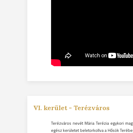
VI.
kerület -
Terézváros
Terézváros nevét Mária Terézia egykori magy
egész kerületet beletorkollva a Hősök Terébe,