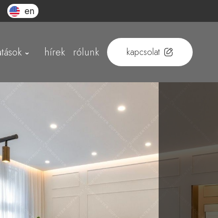
en
atások
hírek
rólunk
kapcsolat