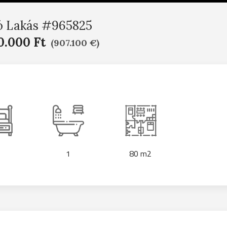
ó Lakás #965825
0.000 Ft
(907.100 €)
1
80 m2