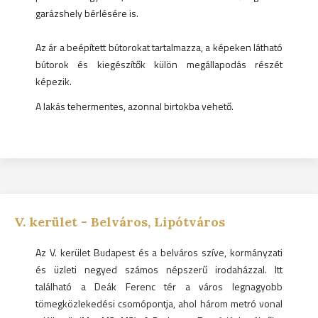
garázshely bérlésére is.
Az ár a beépített bútorokat tartalmazza, a képeken látható
bútorok és kiegészítők külön megállapodás részét
képezik.
A lakás tehermentes, azonnal birtokba vehető.
V.
kerület -
Belváros, Lipótváros
Az V. kerület Budapest és a belváros szíve, kormányzati
és üzleti negyed számos népszerű irodaházzal. Itt
található a Deák Ferenc tér a város legnagyobb
tömegközlekedési csomópontja, ahol három metró vonal