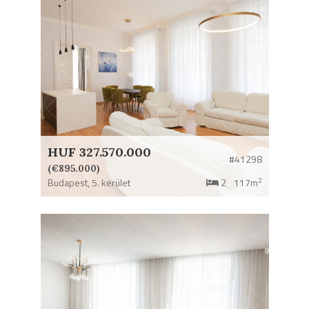
HUF 327.570.000
#41298
(€895.000)
2
Budapest,
5. kerület
2
117m