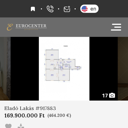
kedvencek
en
+36 20 919 0005
info@eurocenter
17
Eladó Lakás #917883
169.900.000 Ft
(464.200 €)