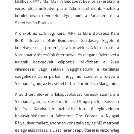
találkozik (M1, M2, M3). A Budapest Eye óriáskerékről a
város fölé emelkedve pazar látkép tárul elénk, köztük a
kerület olyan nevezetességei, mint a Parlament és a
Szent István Bazilika.
A diákok az ELTE Jogi Kara (ÁJK), az ELTE Bölcsész Kara
(BTK), illetve a BGE (Budapesti Gazdasági Egyetem)
közelsége miatt preferálják a környéket. A Váci utca és a
Vörösmarty tér zsúfolt éttermeivel és elegáns üzleteivel a
turisták közkedvelt célpontja. Miközben a 2-es
villamossal vagy sétálva végighaladunk a kerületet
szegélyező Duna partján, négy híd szeli át a folyót: a
Szabadság híd, az Erzsébet híd, a Lánchíd és a Margit híd.
A zöld területeken a kikapcsolódást keresők számára a
Szabadság tér, az Erzsébet tér, az Olimpia park, a Kossuth
tér és a Károlyi kert biztosíthat teret. A legközelebbi
bevásárlóközpont a Westend City Center, a Nyugati
Pályaudvar mellett, ahonnan vonattal vagy az M3 metróval
és egy átszállással a Liszt Ferenc repülőteret is viszonylag