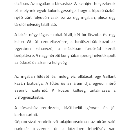
utcában. Az ingatlan a társasház 2. szintjén helyezkedik
el, melynek egyik különlegessége, hogy a lépcsőházból
nyíló zárt folyosón csak ez az egy ingatlan, plusz egy
tároló helyiség található.
A lakás négy tágas szobából áll, két fürdőszoba és egy
külön WC áll rendelkezésre, a fürdőszobák közül az
egyikben zuhanyzó, a másikban fürdőkád került
beépítésre. A nagyméretű konyhában pedig helyet kapott
az étkező és a kamra helyiség.
Az ingatlan fűtését és meleg víz ellátását egy Vaillant
kazán biztosítja, A fűtés és az áram díja egyedi mérő
szerint fizetendő. A közös költség tartalmazza a
vízfogyasztást is.
A társasház rendezett, kívül-belül igényes és jól
karbantartott.
Gépkocsival rendelkező tulajdonosoknak az utcán való
parkolás ingyenes, de a közelben lehetőség van