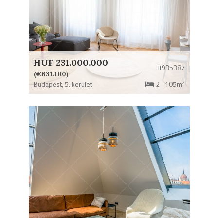
HUF 231.000.000
#935387
(€631.100)
2
Budapest,
5. kerület
2
105m