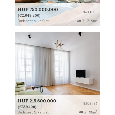
HUF 750.000.000
#411053
(€2.049.200)
2
Budapest,
5. kerület
3
219m
HUF 215.600.000
#203497
(€589.100)
2
Budapest,
5. kerület
2
98m