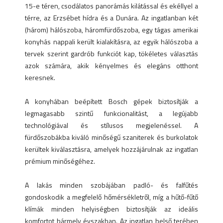
15-e téren, csodálatos panorámás kilátással és ekéllyel a
térre, az Erzsébet hídra és a Dunára. Az ingatlanban két
(három) hálószoba, háromfürdőszoba, egy tágas amerikai
konyhás nappali került kialakításra, az egyik hálószoba a
tervek szerint gardrób funkciót kap, tökéletes választás
azok számára, akik kényelmes és elegáns otthont
keresnek.
A konyhában beépített Bosch gépek biztosítják a
legmagasabb szintű funkcionalitást, a legújabb
technológiával és stílusos megjelenéssel. A
fürdőszobákba kiváló minőségű szaniterek és burkolatok
kerültek kiválasztásra, amelyek hozzájárulnak az ingatlan
prémium minőségéhez.
A lakás minden szobájában padló- és falfűtés
gondoskodik a megfelelő hőmérsékletről, míg a hűtő-fűtő
klímák minden helyiségben biztosítják az ideális
komfortot bármely évszakban. Az ingatlan belső terében