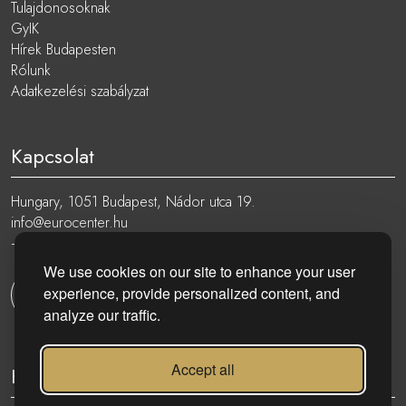
Tulajdonosoknak
GyIK
Hírek Budapesten
Rólunk
Adatkezelési szabályzat
Kapcsolat
Hungary, 1051 Budapest, Nádor utca 19.
info@eurocenter.hu
+36 20 919 0005
We use cookies on our site to enhance your user
experience, provide personalized content, and
Kapcsolatfelvétel
analyze our traffic.
Accept all
Kövess minket: