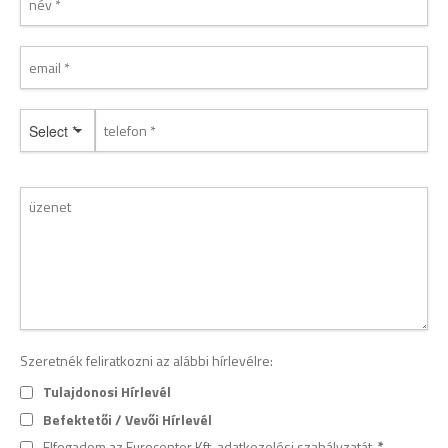
Select *
Szeretnék feliratkozni az alábbi hírlevélre:
Tulajdonosi Hírlevél
Befektetői / Vevői Hírlevél
Elfogadom az Eurocenter Kft.
adatkezelési szabályzatát
.
*