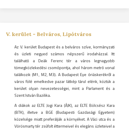
V.
kerület -
Belváros, Lipótváros
Az V. kerület Budapest és a belváros szíve, kormányzati
és üzleti negyed számos népszerű irodaházzal. Itt
található a Deák Ferenc tér a város legnagyobb
tömegközlekedési csomópontja, ahol három metró vonal
találkozik (M1, M2, M3). A Budapest Eye óriáskerékről a
város fölé emelkedve pazar látkép tárul elénk, köztük a
kerület olyan nevezetességei, mint a Parlament és a
Szent István Bazilika.
A diákok az ELTE Jogi Kara (ÁJK), az ELTE Bölcsész Kara
(BTK), illetve a BGE (Budapesti Gazdasági Egyetem)
közelsége miatt preferálják a környéket. A Váci utca és a
Vörösmarty tér zsúfolt éttermeivel és elegáns üzleteivel a