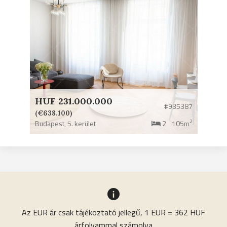
HUF 231.000.000
#935387
(€638.100)
2
Budapest,
5. kerület
2
105m
Az EUR ár csak tájékoztató jellegű, 1 EUR = 362 HUF
árfolyammal számolva