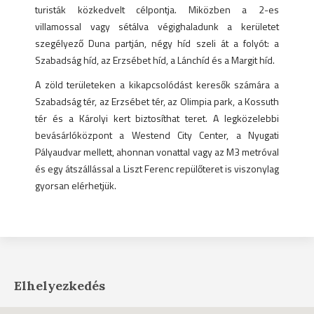
turisták közkedvelt célpontja. Miközben a 2-es
villamossal vagy sétálva végighaladunk a kerületet
szegélyező Duna partján, négy híd szeli át a folyót: a
Szabadság híd, az Erzsébet híd, a Lánchíd és a Margit híd.
A zöld területeken a kikapcsolódást keresők számára a
Szabadság tér, az Erzsébet tér, az Olimpia park, a Kossuth
tér és a Károlyi kert biztosíthat teret. A legközelebbi
bevásárlóközpont a Westend City Center, a Nyugati
Pályaudvar mellett, ahonnan vonattal vagy az M3 metróval
és egy átszállással a Liszt Ferenc repülőteret is viszonylag
gyorsan elérhetjük.
Elhelyezkedés