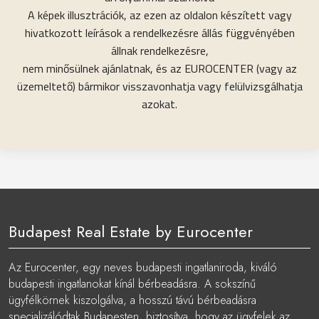
A képek illusztrációk, az ezen az oldalon készített vagy
hivatkozott leírások a rendelkezésre állás függvényében
állnak rendelkezésre,
nem minősülnek ajánlatnak, és az EUROCENTER (vagy az
üzemeltető) bármikor visszavonhatja vagy felülvizsgálhatja
azokat.
Budapest Real Estate by Eurocenter
Az Eurocenter, egy neves budapesti ingatlaniroda, kiváló
budapesti ingatlanokat kínál bérbeadásra. A sokszínű
ügyfélkörnek kiszolgálva, a hosszú távú bérbeadásra
specializálódtak Budapesten, biztosítva, hogy az ügyfelek az