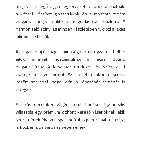
magas minőségű, egyedileg tervezett bútorok találhatóak,
a kézzel készített gipszstukkók és a mosható tapéta
elegáns, mégis praktikus megoldásokat kínálnak. A
harmonizáló színvilág minden részletében tükrözi a lakás
kifinomult stílusát.
Az ingatlan ajtói magas minőségben újra gyártott beltéri
ajtók, amelyek hozzájárulnak a lakás időtálló
eleganciájához. A társasház rendezett és szép, a lift
cseréje két éve történt. Az épület további frissítései
között szerepel, hogy idén a lépcsőház festését is
elvégzik.
A lakás december végén kerül átadásra, így ideális
választás egy prémium otthont kereső vásárlóknak, akik
szeretnének élvezni egy csodálatos panorámát a Dunára,
miközben a belváros szívében élnek.