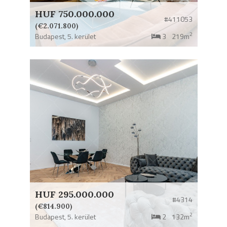
HUF 750.000.000
#411053
(€2.071.800)
2
Budapest,
5. kerület
3
219m
HUF 295.000.000
#4314
(€814.900)
2
Budapest,
5. kerület
2
132m