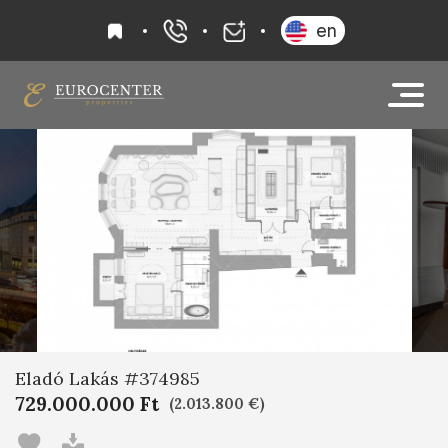
kedvencek
en
+36 20 919 0005
info@eurocenter
42
Eladó Lakás #374985
729.000.000 Ft
(2.013.800 €)