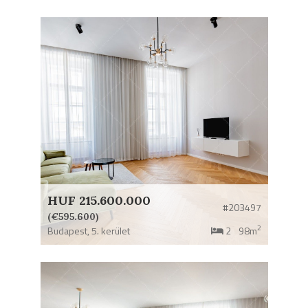
HUF 215.600.000
#203497
(€595.600)
2
Budapest,
5. kerület
2
98m