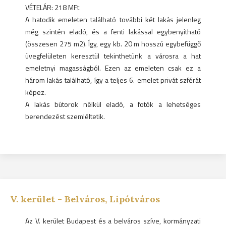
VÉTELÁR: 218 MFt
A hatodik emeleten található további két lakás jelenleg
még szintén eladó, és a fenti lakással egybenyitható
(összesen 275 m2). Így, egy kb. 20 m hosszú egybefüggő
üvegfelületen keresztül tekinthetünk a városra a hat
emeletnyi magasságból. Ezen az emeleten csak ez a
három lakás található, így a teljes 6. emelet privát szférát
képez.
A lakás bútorok nélkül eladó, a fotók a lehetséges
berendezést szemléltetik.
V.
kerület -
Belváros, Lipótváros
Az V. kerület Budapest és a belváros szíve, kormányzati