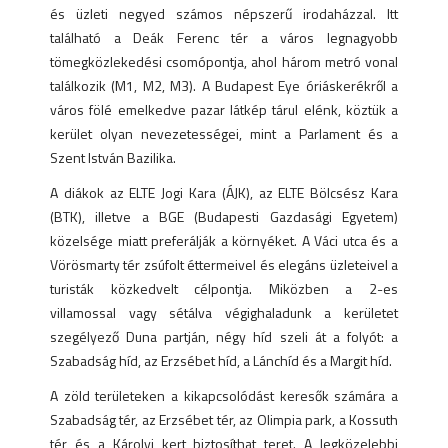
és üzleti negyed számos népszerű irodaházzal. Itt
található a Deák Ferenc tér a város legnagyobb
tömegközlekedési csomópontja, ahol három metró vonal
találkozik (M1, M2, M3). A Budapest Eye óriáskerékről a
város fölé emelkedve pazar látkép tárul elénk, köztük a
kerület olyan nevezetességei, mint a Parlament és a
Szent István Bazilika.
A diákok az ELTE Jogi Kara (ÁJK), az ELTE Bölcsész Kara
(BTK), illetve a BGE (Budapesti Gazdasági Egyetem)
közelsége miatt preferálják a környéket. A Váci utca és a
Vörösmarty tér zsúfolt éttermeivel és elegáns üzleteivel a
turisták közkedvelt célpontja. Miközben a 2-es
villamossal vagy sétálva végighaladunk a kerületet
szegélyező Duna partján, négy híd szeli át a folyót: a
Szabadság híd, az Erzsébet híd, a Lánchíd és a Margit híd.
A zöld területeken a kikapcsolódást keresők számára a
Szabadság tér, az Erzsébet tér, az Olimpia park, a Kossuth
tér és a Károlyi kert biztosíthat teret. A legközelebbi