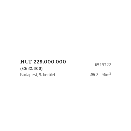
HUF 229.000.000
#519722
(€632.600)
2
Budapest,
5. kerület
2
96m