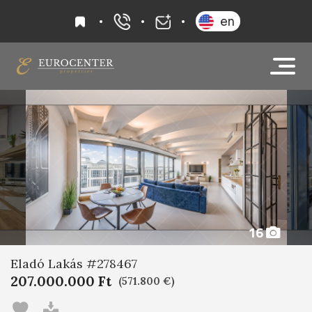
kedvencek
en
+36 20 919 0005
info@eurocenter
16
Eladó Lakás #278467
207.000.000 Ft
(571.800 €)