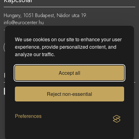
Hungary, 1051 Budapest, Nádor utca 19.
info@eurocenter.hu
+36 20 919 0005
We use cookies on our site to enhance your user
experience, provide personalized content, and
Kapcsolatfelvétel
analyze our traffic.
Accept all
Kövess minket:
Reject non-essential
eurocenter.hu
| 2023 © | Minden jog fenntartva!
Preferences
KAPCSOLAT