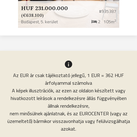
HUF 231.000.000
#935387
(€638.100)
2
Budapest,
5. kerület
2
105m
Az EUR ár csak tájékoztató jellegű, 1 EUR = 362 HUF
árfolyammal számolva
A képek illusztrációk, az ezen az oldalon készített vagy
hivatkozott leírások a rendelkezésre állás függvényében
állnak rendelkezésre,
nem minősülnek ajánlatnak, és az EUROCENTER (vagy az
üzemeltető) bármikor visszavonhatja vagy felülvizsgálhatja
azokat.