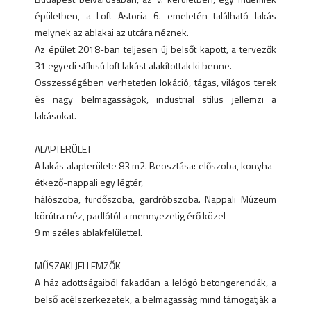
épületben, a Loft Astoria 6. emeletén található lakás
melynek az ablakai az utcára néznek.
Az épület 2018-ban teljesen új belsőt kapott, a tervezők
31 egyedi stílusú loft lakást alakítottak ki benne.
Összességében verhetetlen lokáció, tágas, világos terek
és nagy belmagasságok, industrial stílus jellemzi a
lakásokat.
ALAPTERÜLET
A lakás alapterülete 83 m2. Beosztása: előszoba, konyha-
étkező-nappali egy légtér,
hálószoba, fürdőszoba, gardróbszoba. Nappali Múzeum
körútra néz, padlótól a mennyezetig érő közel
9 m széles ablakfelülettel.
MŰSZAKI JELLEMZŐK
A ház adottságaiból fakadóan a lelógó betongerendák, a
belső acélszerkezetek, a belmagasság mind támogatják a