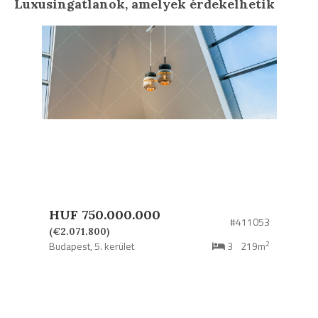
Luxusingatlanok, amelyek érdekelhetik
HUF 750.000.000
#411053
(€2.071.800)
2
Budapest,
5. kerület
3
219m