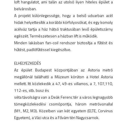
loft hangulatot, ami talán az utolsó ilyen hiteles épület a
belvárosban.
A projekt különlegessége, hogy a belső udvarban acél
hidak helyettesítik a korábbi körfolyosókat, és egy komoly
acélváz tartja a ház hátsó traktusában levő épületszárny
egészét. Természetesen a házban lift is működik.
Minden lakásban fan-coil rendszer biztosítja a fűtést és
hűtést, padlófűtéssel kiegészítve.
ELHELYEZKEDÉS
Az épület Budapest központjában az Astoria metró
megállónál található a Múzeum körúton a Hotel Astoria
mellett. Itt közlekedik a 47, 49-es villamos, a 7, 107,110,
112-es, stb. busz és
séta távolságra van a Deák Ferenc tér a város legnagyobb
tömegközlekedési csomópontja, három metróvonallal
(M1, M2, M3). Közelben van két egyetem (ELTE, Corvinus
Egyetem), a Váci utca és a Fővám téri Nagycsarnok.