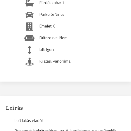
Fürdőszoba: 1
Parkoló: Nincs
Emelet: 6
Bútorozva: Nem
Lift: Igen
Kilátás: Panoráma
Leírás
Loft lakás eladó!
Budapest belvárosában, az V. kerületben, egy műemlék