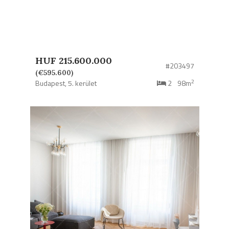
HUF 215.600.000
#203497
(€595.600)
2
Budapest,
5. kerület
2
98m