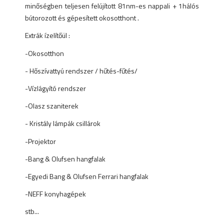
minőségben teljesen felújított 81nm-es nappali + 1hálós
bútorozott és gépesített okosotthont .
Extrák ízelítőül :
-Okosotthon
- Hőszívattyú rendszer / hűtés-fűtés/
-Vízlágyító rendszer
-Olasz szaniterek
- Kristály lámpák csillárok
-Projektor
-Bang & Olufsen hangfalak
-Egyedi Bang & Olufsen Ferrari hangfalak
-NEFF konyhagépek
stb...