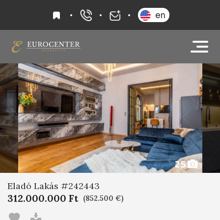
kedvencek
en
+36 20 919 0005
info@eurocenter
25
Eladó Lakás #242443
312.000.000 Ft
(852.500 €)