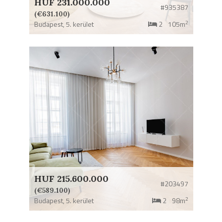
HUF 231.000.000
#935387
(€631.100)
2
Budapest,
5. kerület
2
105m
HUF 215.600.000
#203497
(€589.100)
2
Budapest,
5. kerület
2
98m