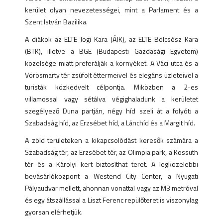
kerület olyan nevezetességei, mint a Parlament és a
Szent István Bazilika.
A diákok az ELTE Jogi Kara (ÁJK), az ELTE Bölcsész Kara
(BTK), illetve a BGE (Budapesti Gazdasági Egyetem)
közelsége miatt preferálják a környéket. A Váci utca és a
Vörösmarty tér zsúfolt éttermeivel és elegáns üzleteivel a
turisták közkedvelt célpontja. Miközben a 2-es
villamossal vagy sétálva végighaladunk a kerületet
szegélyező Duna partján, négy híd szeli át a folyót: a
Szabadság híd, az Erzsébet híd, a Lánchíd és a Margit híd.
A zöld területeken a kikapcsolódást keresők számára a
Szabadság tér, az Erzsébet tér, az Olimpia park, a Kossuth
tér és a Károlyi kert biztosíthat teret. A legközelebbi
bevásárlóközpont a Westend City Center, a Nyugati
Pályaudvar mellett, ahonnan vonattal vagy az M3 metróval
és egy átszállással a Liszt Ferenc repülőteret is viszonylag
gyorsan elérhetjük.