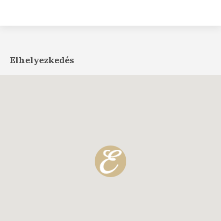
Elhelyezkedés