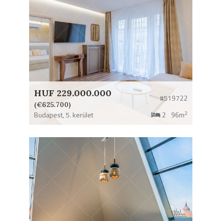
HUF 229.000.000
#519722
(€625.700)
2
Budapest,
5. kerület
2
96m