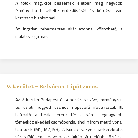
A fotók magukról beszélnek életben még nagyobb
élmény ha felkeltette érdeklősését és kérdése van
keressen bizalommal.
Az ingatlan tehermentes akár azonnal költözhető, a
mutatás rugalmas.
V.
kerület -
Belváros, Lipótváros
Az V. kerület Budapest és a belváros szíve, kormányzati
és üzleti negyed számos népszerű irodaházzal. Itt
található a Deák Ferenc tér a város legnagyobb
tömegközlekedési csomópontja, ahol három metró vonal
találkozik (M1, M2, M3). A Budapest Eye óriáskerékről a
város fölé emelkedve pazar látkép tárul elénk, köztük a