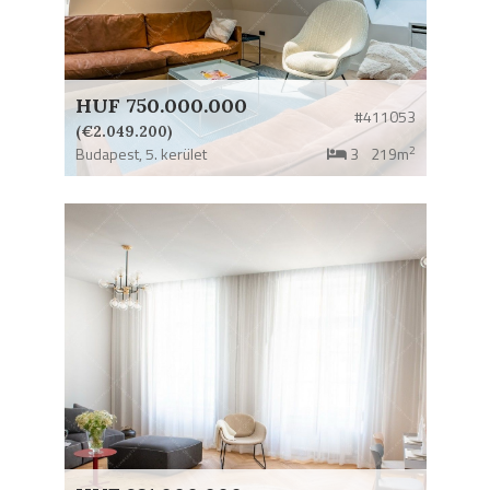
HUF 750.000.000
#411053
(€2.049.200)
2
Budapest,
5. kerület
3
219m