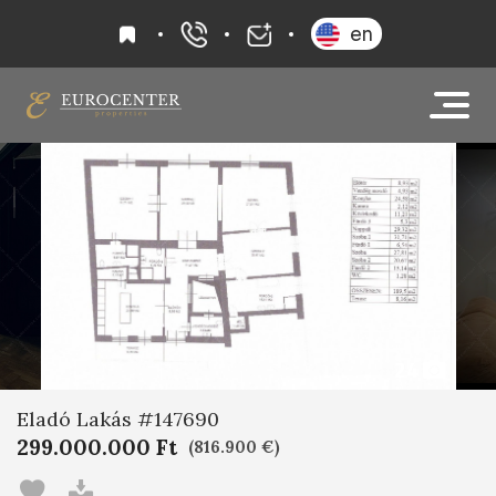
kedvencek
en
+36 20 919 0005
info@eurocenter
24
Eladó Lakás #147690
299.000.000 Ft
(816.900 €)