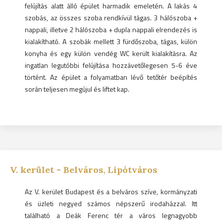
felújítás alatt álló épület harmadik emeletén. A lakás 4
szobás, az összes szoba rendkívül tágas. 3 hálószoba +
nappali, illetve 2 hálószoba + dupla nappali elrendezés is
kialakítható. A szobák mellett 3 fürdőszoba, tágas, külön
konyha és egy külön vendég WC került kialakításra. Az
ingatlan legutóbbi felújítása hozzávetőlegesen 5-6 éve
történt. Az épület a folyamatban lévő tetőtér beépítés
során teljesen megújul és liftet kap.
V.
kerület -
Belváros, Lipótváros
Az V. kerület Budapest és a belváros szíve, kormányzati
és üzleti negyed számos népszerű irodaházzal. Itt
található a Deák Ferenc tér a város legnagyobb