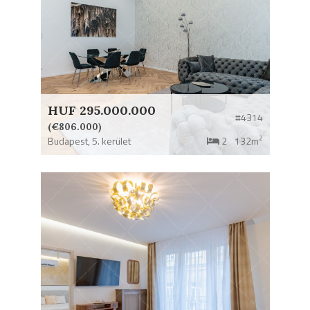
HUF 295.000.000
#4314
(€806.000)
2
Budapest,
5. kerület
2
132m