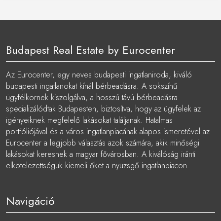
Budapest Real Estate by Eurocenter
Az Eurocenter, egy neves budapesti ingatlaniroda, kiváló
budapesti ingatlanokat kínál bérbeadásra. A sokszínű
ügyfélkörnek kiszolgálva, a hosszú távú bérbeadásra
specializálódtak Budapesten, biztosítva, hogy az ügyfelek az
igényeiknek megfelelő lakásokat találjanak. Hatalmas
portfóliójával és a város ingatlanpiacának alapos ismeretével az
Eurocenter a legjobb választás azok számára, akik minőségi
lakásokat keresnek a magyar fővárosban. A kiválóság iránti
elkötelezettségük kiemeli őket a nyüzsgő ingatlanpiacon.
Navigáció