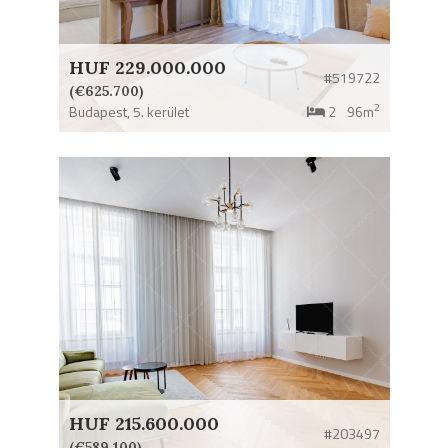
HUF 229.000.000
#519722
(€625.700)
2
Budapest,
5. kerület
2
96m
HUF 215.600.000
#203497
(€589.100)