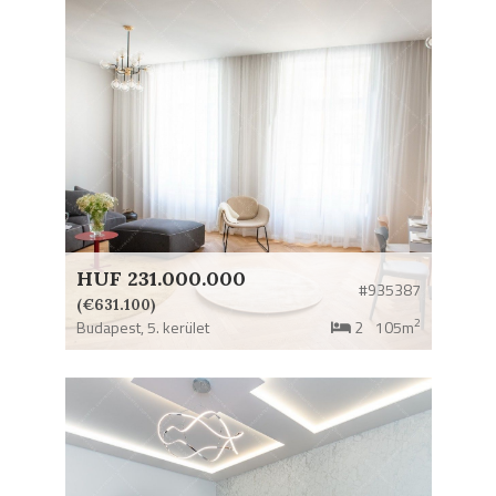
HUF 231.000.000
#935387
(€631.100)
2
Budapest,
5. kerület
2
105m