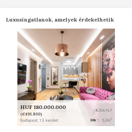
Luxusingatlanok, amelyek érdekelhetik
HUF 180.000.000
#254747
(€491.800)
2
Budapest,
13. kerület
1
52m