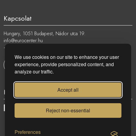
Kapcsolat
Hungary, 1051 Budapest, Nádor utca 19.
info@eurocenter.hu
+36 20 919 0005
We use cookies on our site to enhance your user
experience, provide personalized content, and
Kapcsolatfelvétel
analyze our traffic.
Accept all
Kövess minket:
Reject non-essential
eurocenter.hu
| 2023 © | Minden jog fenntartva!
Preferences