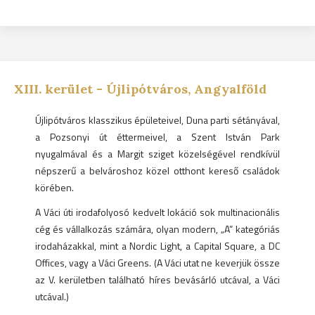
XIII.
kerület -
Újlipótváros, Angyalföld
Újlipótváros klasszikus épületeivel, Duna parti sétányával,
a Pozsonyi út éttermeivel, a Szent István Park
nyugalmával és a Margit sziget közelségével rendkívül
népszerű a belvároshoz közel otthont kereső családok
körében.
A Váci úti irodafolyosó kedvelt lokáció sok multinacionális
cég és vállalkozás számára, olyan modern, „A” kategóriás
irodaházakkal, mint a Nordic Light, a Capital Square, a DC
Offices, vagy a Váci Greens. (A Váci utat ne keverjük össze
az V. kerületben található híres bevásárló utcával, a Váci
utcával.)