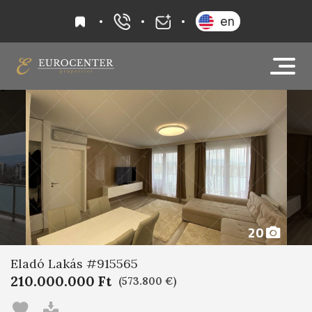
kedvencek
en
+36 20 919 0005
info@eurocenter
20
Eladó Lakás #915565
210.000.000 Ft
(573.800 €)