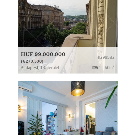
HUF 99.000.000
#399532
(€270.500)
2
Budapest,
13. kerület
1
60m