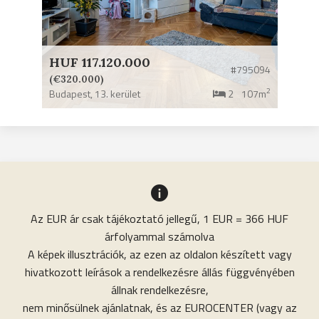
HUF 117.120.000
#795094
(€320.000)
2
Budapest,
13. kerület
2
107m
Az EUR ár csak tájékoztató jellegű, 1 EUR = 366 HUF
árfolyammal számolva
A képek illusztrációk, az ezen az oldalon készített vagy
hivatkozott leírások a rendelkezésre állás függvényében
állnak rendelkezésre,
nem minősülnek ajánlatnak, és az EUROCENTER (vagy az