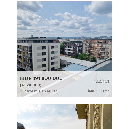
HUF 191.800.000
#029101
(€524.000)
2
Budapest,
13. kerület
3
91m