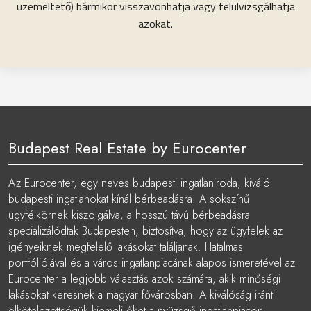
üzemeltető) bármikor visszavonhatja vagy felülvizsgálhatja
azokat.
Budapest Real Estate by Eurocenter
Az Eurocenter, egy neves budapesti ingatlaniroda, kiváló
budapesti ingatlanokat kínál bérbeadásra. A sokszínű
ügyfélkörnek kiszolgálva, a hosszú távú bérbeadásra
specializálódtak Budapesten, biztosítva, hogy az ügyfelek az
igényeiknek megfelelő lakásokat találjanak. Hatalmas
portfóliójával és a város ingatlanpiacának alapos ismeretével az
Eurocenter a legjobb választás azok számára, akik minőségi
lakásokat keresnek a magyar fővárosban. A kiválóság iránti
elkötelezettségük kiemeli őket a nyüzsgő ingatlanpiacon.