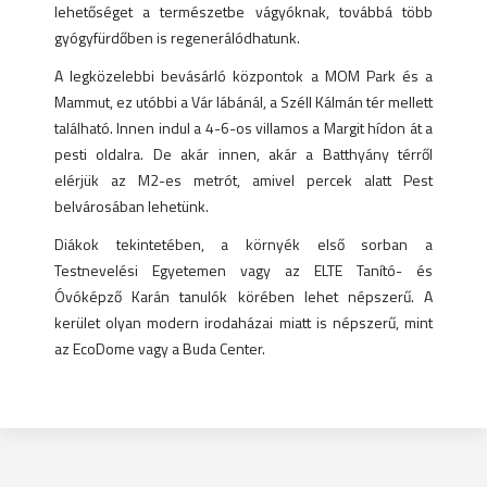
lehetőséget a természetbe vágyóknak, továbbá több
gyógyfürdőben is regenerálódhatunk.
A legközelebbi bevásárló központok a MOM Park és a
Mammut, ez utóbbi a Vár lábánál, a Széll Kálmán tér mellett
található. Innen indul a 4-6-os villamos a Margit hídon át a
pesti oldalra. De akár innen, akár a Batthyány térről
elérjük az M2-es metrót, amivel percek alatt Pest
belvárosában lehetünk.
Diákok tekintetében, a környék első sorban a
Testnevelési Egyetemen vagy az ELTE Tanító- és
Óvóképző Karán tanulók körében lehet népszerű. A
kerület olyan modern irodaházai miatt is népszerű, mint
az EcoDome vagy a Buda Center.