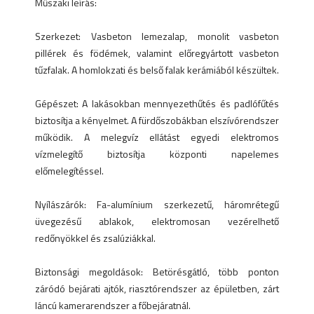
Műszaki leírás:
Szerkezet: Vasbeton lemezalap, monolit vasbeton
pillérek és födémek, valamint előregyártott vasbeton
tűzfalak. A homlokzati és belső falak kerámiából készültek.
Gépészet: A lakásokban mennyezethűtés és padlófűtés
biztosítja a kényelmet. A fürdőszobákban elszívórendszer
működik. A melegvíz ellátást egyedi elektromos
vízmelegítő biztosítja központi napelemes
előmelegítéssel.
Nyílászárók: Fa-alumínium szerkezetű, háromrétegű
üvegezésű ablakok, elektromosan vezérelhető
redőnyökkel és zsalúziákkal.
Biztonsági megoldások: Betörésgátló, több ponton
záródó bejárati ajtók, riasztórendszer az épületben, zárt
láncú kamerarendszer a főbejáratnál.