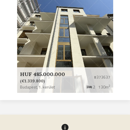
HUF 485.000.000
#373637
(€1.339.800)
2
Budapest,
1. kerület
2
130m