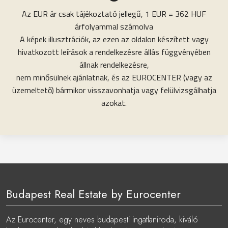
Az EUR ár csak tájékoztató jellegű, 1 EUR = 362 HUF
árfolyammal számolva
A képek illusztrációk, az ezen az oldalon készített vagy
hivatkozott leírások a rendelkezésre állás függvényében
állnak rendelkezésre,
nem minősülnek ajánlatnak, és az EUROCENTER (vagy az
üzemeltető) bármikor visszavonhatja vagy felülvizsgálhatja
azokat.
Budapest Real Estate by Eurocenter
Az Eurocenter, egy neves budapesti ingatlaniroda, kiváló