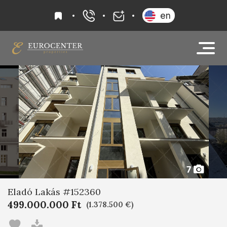
kedvencek
en
+36 20 919 0005
info@eurocenter
7
Eladó Lakás #152360
499.000.000 Ft
(1.378.500 €)