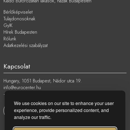
Kiadó bútorozatlan lakások, házak Budapesten
Bérlőképviselet
Tulajdonosoknak
GyIK
Hírek Budapesten
Rólunk
Adatkezelési szabályzat
Kapcsolat
Hungary, 1051 Budapest, Nádor utca 19.
info@eurocenter.hu
+36 20 919 0005
We use cookies on our site to enhance your user
experience, provide personalized content, and
Kapcsolatfelvétel
analyze our traffic.