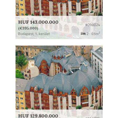
HUF 143.000.000
#098024
(€395.000)
2
Budapest,
1. kerület
2
65m
HUF 129.800.000