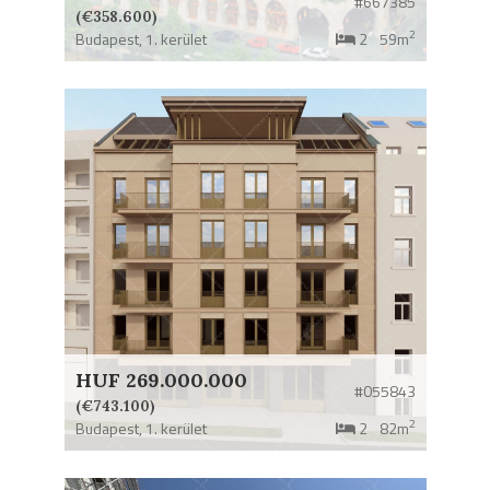
#667385
(€358.600)
2
Budapest,
1. kerület
2
59m
HUF 269.000.000
#055843
(€743.100)
2
Budapest,
1. kerület
2
82m