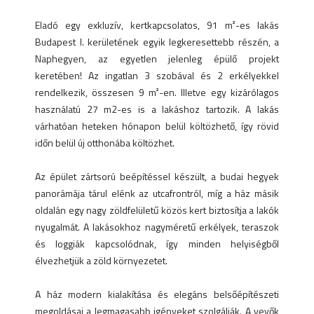
Eladó egy exkluzív, kertkapcsolatos, 91 m²-es lakás
Budapest I. kerületének egyik legkeresettebb részén, a
Naphegyen, az egyetlen jelenleg épülő projekt
keretében! Az ingatlan 3 szobával és 2 erkélyekkel
rendelkezik, összesen 9 m²-en. Illetve egy kizárólagos
használatú 27 m2-es is a lakáshoz tartozik. A lakás
várhatóan heteken hónapon belül költözhető, így rövid
időn belül új otthonába költözhet.
Az épület zártsorú beépítéssel készült, a budai hegyek
panorámája tárul elénk az utcafrontról, míg a ház másik
oldalán egy nagy zöldfelületű közös kert biztosítja a lakók
nyugalmát. A lakásokhoz nagyméretű erkélyek, teraszok
és loggiák kapcsolódnak, így minden helyiségből
élvezhetjük a zöld környezetet.
A ház modern kialakítása és elegáns belsőépítészeti
megoldásai a legmagasabb igényeket szolgálják. A vevők