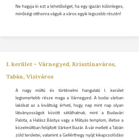
Ne hagyja ki ezt a lehetőséget, ha egy igazán különleges,
minőségi otthonra vágyik a város egyik legszebb részén!
I.
kerület -
Várnegyed, Krisztinaváros,
Tabán, Víziváros
A nagy múltú és történelmi hangulatú I. kerület
legismertebb része maga a Várnegyed. A budai várban
lakókat az a kiváltság érheti, hogy nap mint nap olyan
látványosságok között sétálhatnak, mint a Budavári
Palota, a Halász Bástya vagy a Mátyás templom, illetve a
közelmúltban felújított Várkert Bazár. A vár mellett a Tabán
zöld területei, valamint a Gellérthegy nyújt kikapcsolódási