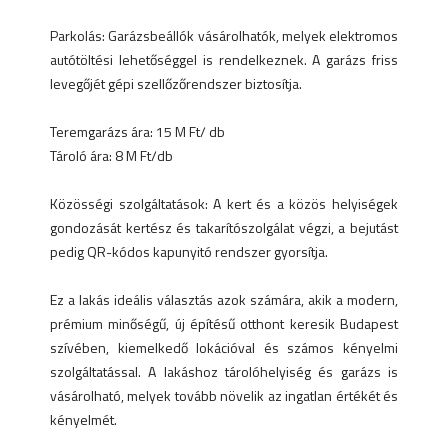
Parkolás: Garázsbeállók vásárolhatók, melyek elektromos
autótöltési lehetőséggel is rendelkeznek. A garázs friss
levegőjét gépi szellőzőrendszer biztosítja.
Teremgarázs ára: 15 M Ft/ db
Tároló ára: 8 M Ft/db
Közösségi szolgáltatások: A kert és a közös helyiségek
gondozását kertész és takarítószolgálat végzi, a bejutást
pedig QR-kódos kapunyitó rendszer gyorsítja.
Ez a lakás ideális választás azok számára, akik a modern,
prémium minőségű, új építésű otthont keresik Budapest
szívében, kiemelkedő lokációval és számos kényelmi
szolgáltatással. A lakáshoz tárolóhelyiség és garázs is
vásárolható, melyek tovább növelik az ingatlan értékét és
kényelmét.